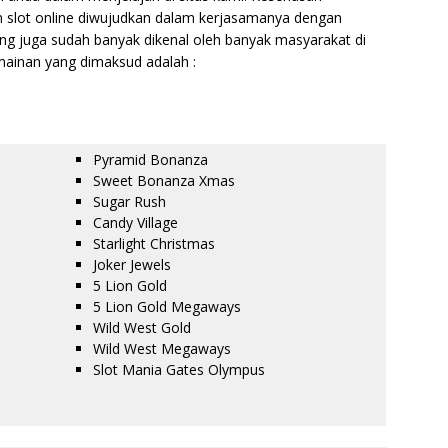
lot online diwujudkan dalam kerjasamanya dengan
yang juga sudah banyak dikenal oleh banyak masyarakat di
mainan yang dimaksud adalah :
Pyramid Bonanza
Sweet Bonanza Xmas
Sugar Rush
Candy Village
Starlight Christmas
Joker Jewels
5 Lion Gold
5 Lion Gold Megaways
Wild West Gold
Wild West Megaways
Slot Mania Gates Olympus