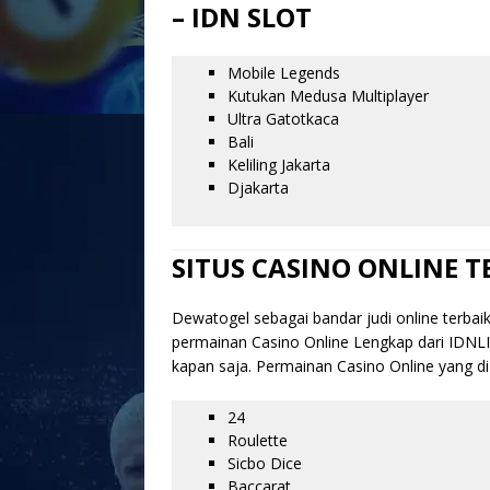
– IDN SLOT
Mobile Legends
Kutukan Medusa Multiplayer
Ultra Gatotkaca
Bali
Keliling Jakarta
Djakarta
SITUS CASINO ONLINE 
Dewatogel sebagai bandar judi online terbai
permainan Casino Online Lengkap dari IDNLI
kapan saja. Permainan Casino Online yang di 
24
Roulette
Sicbo Dice
Baccarat