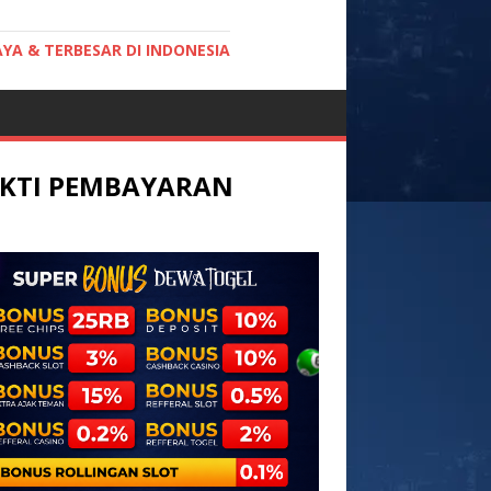
YA & TERBESAR DI INDONESIA
KTI PEMBAYARAN