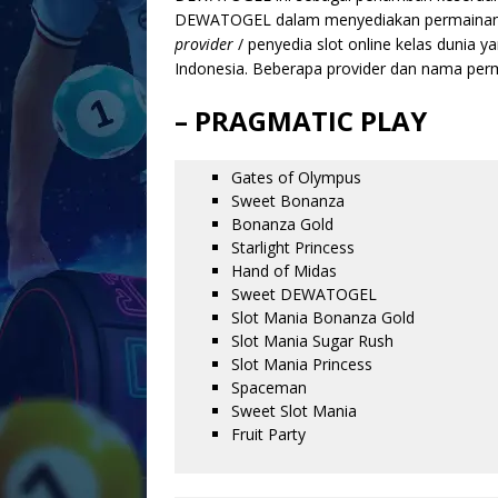
DEWATOGEL dalam menyediakan permainan s
provider
/ penyedia slot online kelas dunia 
Indonesia. Beberapa provider dan nama per
– PRAGMATIC PLAY
Gates of Olympus
Sweet Bonanza
Bonanza Gold
Starlight Princess
Hand of Midas
Sweet DEWATOGEL
Slot Mania Bonanza Gold
Slot Mania Sugar Rush
Slot Mania Princess
Spaceman
Sweet Slot Mania
Fruit Party