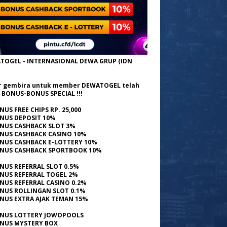
TOGEL - INTERNASIONAL DEWA GRUP (IDN
r gembira untuk member DEWATOGEL telah
r
BONUS-BONUS SPECIAL
!!!
US FREE CHIPS RP. 25,000
NUS DEPOSIT 10%
NUS CASHBACK SLOT 3%
NUS CASHBACK CASINO 10%
NUS CASHBACK E-LOTTERY 10%
NUS CASHBACK SPORTBOOK 10%
NUS REFERRAL SLOT 0.5%
NUS REFERRAL TOGEL 2%
NUS REFERRAL CASINO 0.2%
NUS ROLLINGAN SLOT 0.1%
NUS EXTRA AJAK TEMAN 15%
NUS LOTTERY JOWOPOOLS
NUS MYSTERY BOX