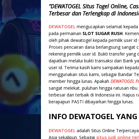
“DEWATOGEL Situs Togel Online, Casi
Terbesar dan Terlengkap di Indonesi
DEWATOGEL
mengucapkan selamat kepada us
pada permainan
SLOT SUGAR RUSH
. Keme
oleh pihak dewatogel kepada pemilik user id
Proses pencairan dana berlangsung sangat 
rekening pemilik user id. Bukti transfer yang
dapatkan melalui bukti transaksi dari Bank 
user id. Terima kasih kami sampaikan kepa
menggunakan situs kami, sebagai Bandar 
member hingga lunas. Apakah
DEWATOGEL P
sangat melekat. puluhan hingga ratusan ri
terbesar dan terbaik di Indonesia ini. Hapu
berapapun PASTI dibayarkan hingga lunas.
INFO DEWATOGEL YANG 
DEWATOGEL
adalah Situs Online Terpercaya
Asia sekalipun. Sebagai
situs judi online te