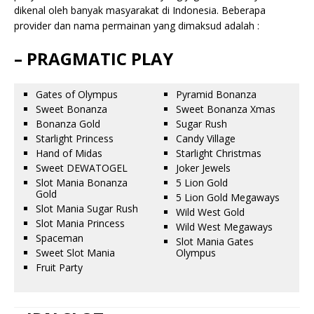
dikenal oleh banyak masyarakat di Indonesia. Beberapa
provider dan nama permainan yang dimaksud adalah :
– PRAGMATIC PLAY
Gates of Olympus
Pyramid Bonanza
Sweet Bonanza
Sweet Bonanza Xmas
Bonanza Gold
Sugar Rush
Starlight Princess
Candy Village
Hand of Midas
Starlight Christmas
Sweet DEWATOGEL
Joker Jewels
Slot Mania Bonanza
5 Lion Gold
Gold
5 Lion Gold Megaways
Slot Mania Sugar Rush
Wild West Gold
Slot Mania Princess
Wild West Megaways
Spaceman
Slot Mania Gates
Sweet Slot Mania
Olympus
Fruit Party