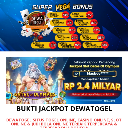
BUKTI JACKPOT DEWATOGEL
DEWATOGEL SITUS TOGEL ONLINE, CASINO ONLINE, SLOT
ONLINE & JUDI BOLA ONLINE TERBAIK TERPERCAYA &
TERBESAR DI INDONESIA