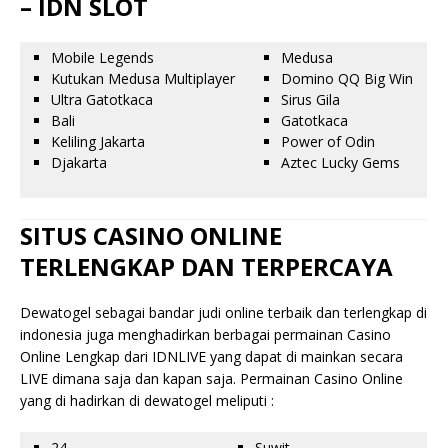
– IDN SLOT
Mobile Legends
Medusa
Kutukan Medusa Multiplayer
Domino QQ Big Win
Ultra Gatotkaca
Sirus Gila
Bali
Gatotkaca
Keliling Jakarta
Power of Odin
Djakarta
Aztec Lucky Gems
SITUS CASINO ONLINE
TERLENGKAP DAN TERPERCAYA
Dewatogel sebagai bandar judi online terbaik dan terlengkap di
indonesia juga menghadirkan berbagai permainan Casino
Online Lengkap dari IDNLIVE yang dapat di mainkan secara
LIVE dimana saja dan kapan saja. Permainan Casino Online
yang di hadirkan di dewatogel meliputi :
24
Suwit