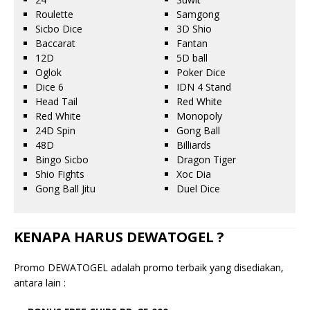
Roulette
Samgong
Sicbo Dice
3D Shio
Baccarat
Fantan
12D
5D ball
Oglok
Poker Dice
Dice 6
IDN 4 Stand
Head Tail
Red White
Red White
Monopoly
24D Spin
Gong Ball
48D
Billiards
Bingo Sicbo
Dragon Tiger
Shio Fights
Xoc Dia
Gong Ball Jitu
Duel Dice
KENAPA HARUS DEWATOGEL ?
Promo DEWATOGEL adalah promo terbaik yang disediakan,
antara lain :