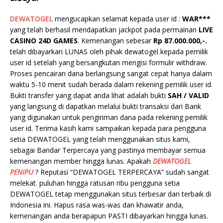
DEWATOGEL
mengucapkan selamat kepada user id :
WAR***
yang telah berhasil mendapatkan jackpot pada permainan
LIVE
CASINO 24D GAMES
. Kemenangan sebesar
Rp 87.000.000,-.
telah dibayarkan LUNAS oleh pihak dewatogel kepada pemilik
user id setelah yang bersangkutan mengisi formulir withdraw.
Proses pencairan dana berlangsung sangat cepat hanya dalam
waktu 5-10 menit sudah berada dalam rekening pemilik user id.
Bukti transfer yang dapat anda lihat adalah bukti
SAH / VALID
yang langsung di dapatkan melalui bukti transaksi dari Bank
yang digunakan untuk pengiriman dana pada rekening pemilik
user id. Terima kasih kami sampaikan kepada para pengguna
setia DEWATOGEL yang telah menggunakan situs kami,
sebagai Bandar Terpercaya yang pastinya membayar semua
kemenangan member hingga lunas. Apakah
DEWATOGEL
PENIPU
? Reputasi “DEWATOGEL TERPERCAYA” sudah sangat
melekat. puluhan hingga ratusan ribu pengguna setia
DEWATOGEL tetap menggunakan situs terbesar dan terbaik di
Indonesia ini. Hapus rasa was-was dan khawatir anda,
kemenangan anda berapapun PASTI dibayarkan hingga lunas.