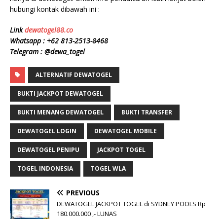
hubungi kontak dibawah ini :
Link
dewatogel88.co
Whatsapp : +62 813-2513-8468
Telegram : @dewa_togel
ALTERNATIF DEWATOGEL
BUKTI JACKPOT DEWATOGEL
BUKTI MENANG DEWATOGEL
BUKTI TRANSFER
DEWATOGEL LOGIN
DEWATOGEL MOBILE
DEWATOGEL PENIPU
JACKPOT TOGEL
TOGEL INDONESIA
TOGEL WLA
PREVIOUS
DEWATOGEL JACKPOT TOGEL di SYDNEY POOLS Rp
180.000.000 ,- LUNAS