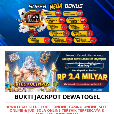
BUKTI JACKPOT DEWATOGEL
DEWATOGEL SITUS TOGEL ONLINE, CASINO ONLINE, SLOT
ONLINE & JUDI BOLA ONLINE TERBAIK TERPERCAYA &
TERBESAR DI INDONESIA