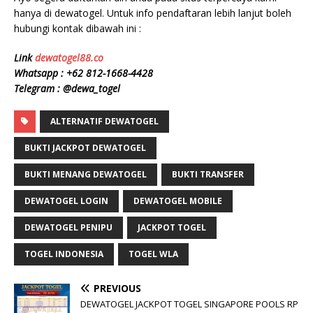
hanya di dewatogel. Untuk info pendaftaran lebih lanjut boleh
hubungi kontak dibawah ini :
Link
dewatogel88.co
Whatsapp : +62 812-1668-4428
Telegram : @dewa_togel
ALTERNATIF DEWATOGEL
BUKTI JACKPOT DEWATOGEL
BUKTI MENANG DEWATOGEL
BUKTI TRANSFER
DEWATOGEL LOGIN
DEWATOGEL MOBILE
DEWATOGEL PENIPU
JACKPOT TOGEL
TOGEL INDONESIA
TOGEL WLA
PREVIOUS
DEWATOGEL JACKPOT TOGEL SINGAPORE POOLS RP