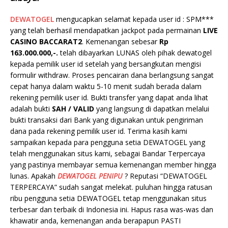
DEWATOGEL
mengucapkan selamat kepada user id : SPM***
yang telah berhasil mendapatkan jackpot pada permainan
LIVE
CASINO BACCARAT2
. Kemenangan sebesar
Rp
163.000.000,-.
telah dibayarkan LUNAS oleh pihak dewatogel
kepada pemilik user id setelah yang bersangkutan mengisi
formulir withdraw. Proses pencairan dana berlangsung sangat
cepat hanya dalam waktu 5-10 menit sudah berada dalam
rekening pemilik user id. Bukti transfer yang dapat anda lihat
adalah bukti
SAH / VALID
yang langsung di dapatkan melalui
bukti transaksi dari Bank yang digunakan untuk pengiriman
dana pada rekening pemilik user id. Terima kasih kami
sampaikan kepada para pengguna setia DEWATOGEL yang
telah menggunakan situs kami, sebagai Bandar Terpercaya
yang pastinya membayar semua kemenangan member hingga
lunas. Apakah
DEWATOGEL PENIPU
? Reputasi “DEWATOGEL
TERPERCAYA” sudah sangat melekat. puluhan hingga ratusan
ribu pengguna setia DEWATOGEL tetap menggunakan situs
terbesar dan terbaik di Indonesia ini. Hapus rasa was-was dan
khawatir anda, kemenangan anda berapapun PASTI