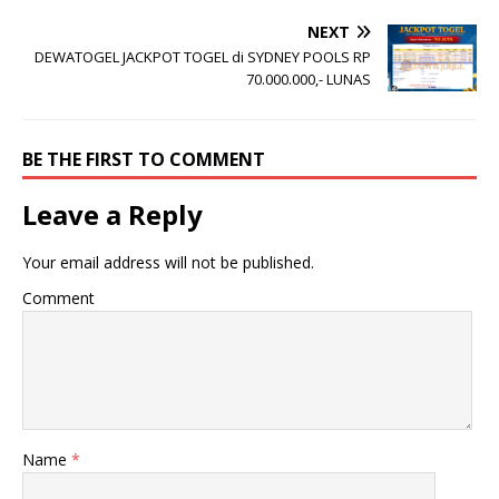
NEXT
DEWATOGEL JACKPOT TOGEL di SYDNEY POOLS RP
70.000.000,- LUNAS
BE THE FIRST TO COMMENT
Leave a Reply
Your email address will not be published.
Comment
Name
*