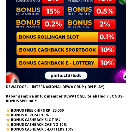
DEWATOGEL - INTERNASIONAL DEWA GRUP (IDN PLAY)
Kabar gembira untuk member DEWATOGEL telah Hadir
BONUS-
BONUS SPECIAL
!!!
BONUS FREE CHIPS RP. 25,000
BONUS DEPOSIT 10%
BONUS CASHBACK SLOT 3%
BONUS CASHBACK CASINO 10%
BONUS CASHBACK E-LOTTERY 10%