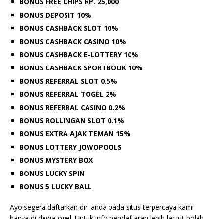
BONUS FREE CHIPS RP. 25,000
BONUS DEPOSIT 10%
BONUS CASHBACK SLOT 10%
BONUS CASHBACK CASINO 10%
BONUS CASHBACK E-LOTTERY 10%
BONUS CASHBACK SPORTBOOK 10%
BONUS REFERRAL SLOT 0.5%
BONUS REFERRAL TOGEL 2%
BONUS REFERRAL CASINO 0.2%
BONUS ROLLINGAN SLOT 0.1%
BONUS EXTRA AJAK TEMAN 15%
BONUS LOTTERY JOWOPOOLS
BONUS MYSTERY BOX
BONUS LUCKY SPIN
BONUS 5 LUCKY BALL
Ayo segera daftarkan diri anda pada situs terpercaya kami
hanya di dewatogel. Untuk info pendaftaran lebih lanjut boleh