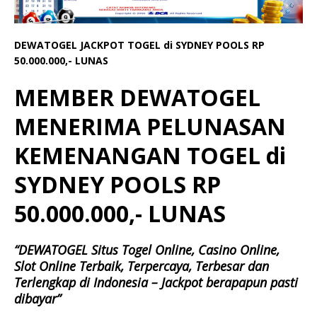
DEWATOGEL JACKPOT TOGEL di SYDNEY POOLS RP
50.000.000,- LUNAS
MEMBER DEWATOGEL
MENERIMA PELUNASAN
KEMENANGAN TOGEL di
SYDNEY POOLS RP
50.000.000,- LUNAS
“DEWATOGEL Situs Togel Online, Casino Online,
Slot Online Terbaik, Terpercaya, Terbesar dan
Terlengkap di Indonesia – Jackpot berapapun pasti
dibayar”