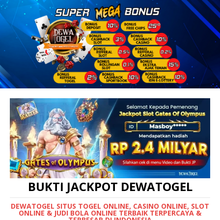
BUKTI JACKPOT DEWATOGEL
DEWATOGEL SITUS TOGEL ONLINE, CASINO ONLINE, SLOT
ONLINE & JUDI BOLA ONLINE TERBAIK TERPERCAYA &
TERBESAR DI INDONESIA