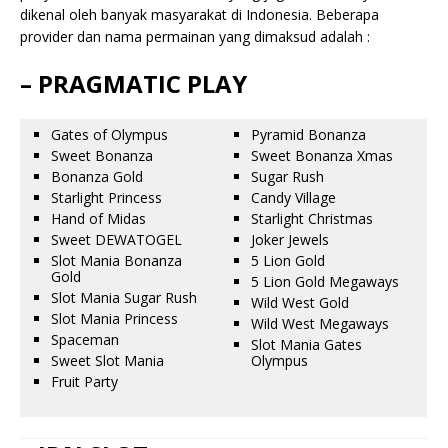
dikenal oleh banyak masyarakat di Indonesia. Beberapa
provider dan nama permainan yang dimaksud adalah :
– PRAGMATIC PLAY
Gates of Olympus
Pyramid Bonanza
Sweet Bonanza
Sweet Bonanza Xmas
Bonanza Gold
Sugar Rush
Starlight Princess
Candy Village
Hand of Midas
Starlight Christmas
Sweet DEWATOGEL
Joker Jewels
Slot Mania Bonanza
5 Lion Gold
Gold
5 Lion Gold Megaways
Slot Mania Sugar Rush
Wild West Gold
Slot Mania Princess
Wild West Megaways
Spaceman
Slot Mania Gates
Sweet Slot Mania
Olympus
Fruit Party