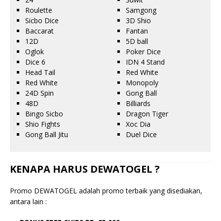
Roulette
Samgong
Sicbo Dice
3D Shio
Baccarat
Fantan
12D
5D ball
Oglok
Poker Dice
Dice 6
IDN 4 Stand
Head Tail
Red White
Red White
Monopoly
24D Spin
Gong Ball
48D
Billiards
Bingo Sicbo
Dragon Tiger
Shio Fights
Xoc Dia
Gong Ball Jitu
Duel Dice
KENAPA HARUS DEWATOGEL ?
Promo DEWATOGEL adalah promo terbaik yang disediakan,
antara lain :