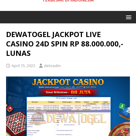
DEWATOGEL JACKPOT LIVE
CASINO 24D SPIN RP 88.000.000,-
LUNAS
April 15, 2023
detoadm