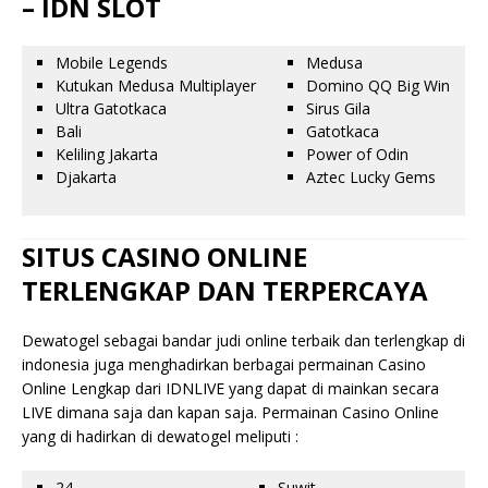
– IDN SLOT
Mobile Legends
Medusa
Kutukan Medusa Multiplayer
Domino QQ Big Win
Ultra Gatotkaca
Sirus Gila
Bali
Gatotkaca
Keliling Jakarta
Power of Odin
Djakarta
Aztec Lucky Gems
SITUS CASINO ONLINE
TERLENGKAP DAN TERPERCAYA
Dewatogel sebagai bandar judi online terbaik dan terlengkap di
indonesia juga menghadirkan berbagai permainan Casino
Online Lengkap dari IDNLIVE yang dapat di mainkan secara
LIVE dimana saja dan kapan saja. Permainan Casino Online
yang di hadirkan di dewatogel meliputi :
24
Suwit