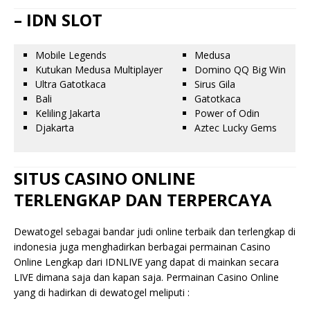
– IDN SLOT
Mobile Legends
Medusa
Kutukan Medusa Multiplayer
Domino QQ Big Win
Ultra Gatotkaca
Sirus Gila
Bali
Gatotkaca
Keliling Jakarta
Power of Odin
Djakarta
Aztec Lucky Gems
SITUS CASINO ONLINE
TERLENGKAP DAN TERPERCAYA
Dewatogel sebagai bandar judi online terbaik dan terlengkap di
indonesia juga menghadirkan berbagai permainan Casino
Online Lengkap dari IDNLIVE yang dapat di mainkan secara
LIVE dimana saja dan kapan saja. Permainan Casino Online
yang di hadirkan di dewatogel meliputi :