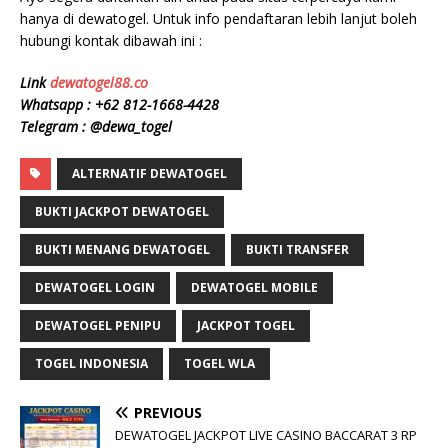
hanya di dewatogel. Untuk info pendaftaran lebih lanjut boleh
hubungi kontak dibawah ini :
Link
dewatogel88.co
Whatsapp : +62 812-1668-4428
Telegram : @dewa_togel
ALTERNATIF DEWATOGEL
BUKTI JACKPOT DEWATOGEL
BUKTI MENANG DEWATOGEL
BUKTI TRANSFER
DEWATOGEL LOGIN
DEWATOGEL MOBILE
DEWATOGEL PENIPU
JACKPOT TOGEL
TOGEL INDONESIA
TOGEL WLA
PREVIOUS
DEWATOGEL JACKPOT LIVE CASINO BACCARAT 3 RP