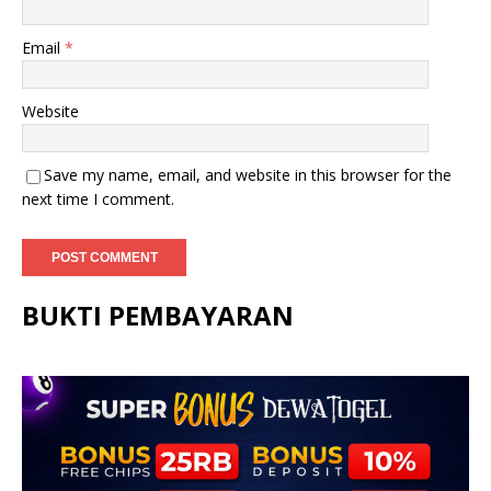
Email
*
Website
Save my name, email, and website in this browser for the
next time I comment.
BUKTI PEMBAYARAN