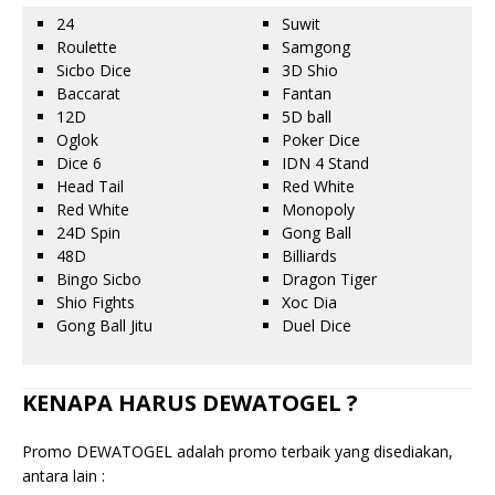
24
Suwit
Roulette
Samgong
Sicbo Dice
3D Shio
Baccarat
Fantan
12D
5D ball
Oglok
Poker Dice
Dice 6
IDN 4 Stand
Head Tail
Red White
Red White
Monopoly
24D Spin
Gong Ball
48D
Billiards
Bingo Sicbo
Dragon Tiger
Shio Fights
Xoc Dia
Gong Ball Jitu
Duel Dice
KENAPA HARUS DEWATOGEL ?
Promo DEWATOGEL adalah promo terbaik yang disediakan,
antara lain :