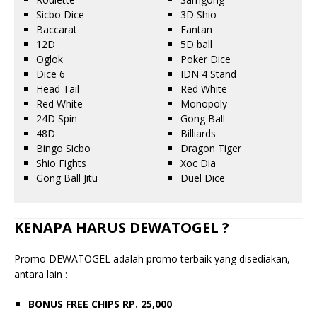
Sicbo Dice
3D Shio
Baccarat
Fantan
12D
5D ball
Oglok
Poker Dice
Dice 6
IDN 4 Stand
Head Tail
Red White
Red White
Monopoly
24D Spin
Gong Ball
48D
Billiards
Bingo Sicbo
Dragon Tiger
Shio Fights
Xoc Dia
Gong Ball Jitu
Duel Dice
KENAPA HARUS DEWATOGEL ?
Promo DEWATOGEL adalah promo terbaik yang disediakan,
antara lain :
BONUS FREE CHIPS RP. 25,000