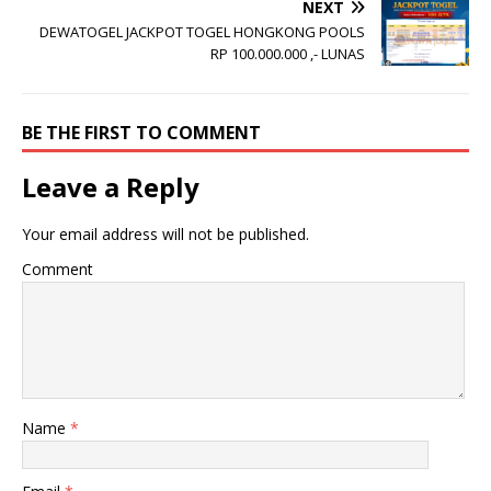
NEXT
DEWATOGEL JACKPOT TOGEL HONGKONG POOLS
RP 100.000.000 ,- LUNAS
BE THE FIRST TO COMMENT
Leave a Reply
Your email address will not be published.
Comment
Name
*