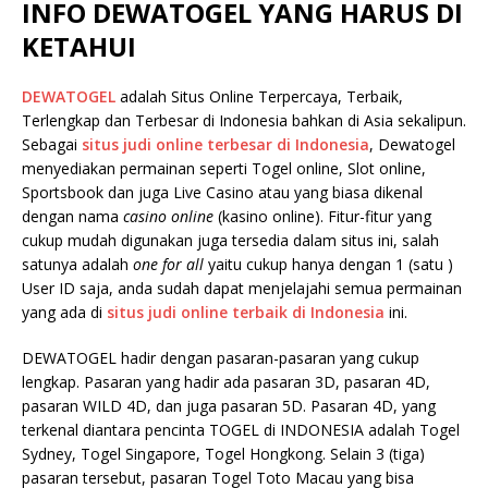
INFO DEWATOGEL YANG HARUS DI
KETAHUI
DEWATOGEL
adalah Situs Online Terpercaya, Terbaik,
Terlengkap dan Terbesar di Indonesia bahkan di Asia sekalipun.
Sebagai
situs judi online terbesar di Indonesia
, Dewatogel
menyediakan permainan seperti Togel online, Slot online,
Sportsbook dan juga Live Casino atau yang biasa dikenal
dengan nama
casino online
(kasino online). Fitur-fitur yang
cukup mudah digunakan juga tersedia dalam situs ini, salah
satunya adalah
one for all
yaitu cukup hanya dengan 1 (satu )
User ID saja, anda sudah dapat menjelajahi semua permainan
yang ada di
situs judi online terbaik di Indonesia
ini.
DEWATOGEL hadir dengan pasaran-pasaran yang cukup
lengkap. Pasaran yang hadir ada pasaran 3D, pasaran 4D,
pasaran WILD 4D, dan juga pasaran 5D. Pasaran 4D, yang
terkenal diantara pencinta TOGEL di INDONESIA adalah Togel
Sydney, Togel Singapore, Togel Hongkong. Selain 3 (tiga)
pasaran tersebut, pasaran Togel Toto Macau yang bisa