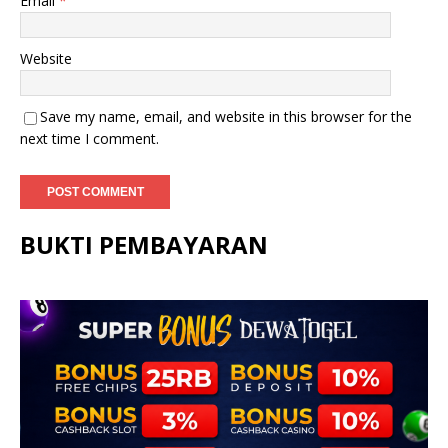
Email
*
Website
Save my name, email, and website in this browser for the
next time I comment.
BUKTI PEMBAYARAN