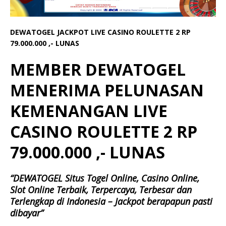
DEWATOGEL JACKPOT LIVE CASINO ROULETTE 2 RP
79.000.000 ,- LUNAS
MEMBER DEWATOGEL
MENERIMA PELUNASAN
KEMENANGAN LIVE
CASINO ROULETTE 2 RP
79.000.000 ,- LUNAS
“DEWATOGEL Situs Togel Online, Casino Online,
Slot Online Terbaik, Terpercaya, Terbesar dan
Terlengkap di Indonesia – Jackpot berapapun pasti
dibayar”