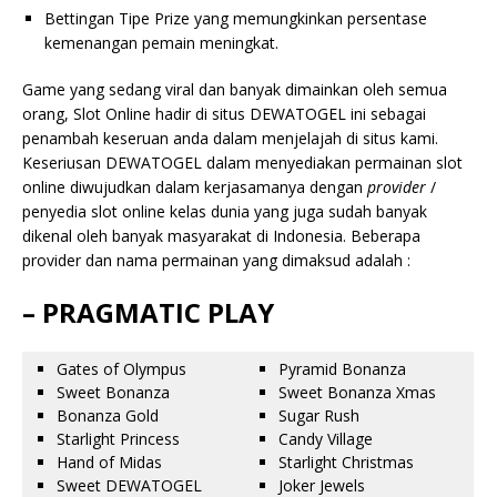
Bettingan Tipe Prize yang memungkinkan persentase
kemenangan pemain meningkat.
Game yang sedang viral dan banyak dimainkan oleh semua
orang, Slot Online hadir di situs DEWATOGEL ini sebagai
penambah keseruan anda dalam menjelajah di situs kami.
Keseriusan DEWATOGEL dalam menyediakan permainan slot
online diwujudkan dalam kerjasamanya dengan
provider
/
penyedia slot online kelas dunia yang juga sudah banyak
dikenal oleh banyak masyarakat di Indonesia. Beberapa
provider dan nama permainan yang dimaksud adalah :
– PRAGMATIC PLAY
Gates of Olympus
Pyramid Bonanza
Sweet Bonanza
Sweet Bonanza Xmas
Bonanza Gold
Sugar Rush
Starlight Princess
Candy Village
Hand of Midas
Starlight Christmas
Sweet DEWATOGEL
Joker Jewels