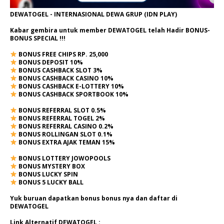
DEWATOGEL - INTERNASIONAL DEWA GRUP (IDN PLAY)
Kabar gembira untuk member DEWATOGEL telah Hadir
BONUS-
BONUS SPECIAL
!!!
BONUS FREE CHIPS RP. 25,000
BONUS DEPOSIT 10%
BONUS CASHBACK SLOT 3%
BONUS CASHBACK CASINO 10%
BONUS CASHBACK E-LOTTERY 10%
BONUS CASHBACK SPORTBOOK 10%
BONUS REFERRAL SLOT 0.5%
BONUS REFERRAL TOGEL 2%
BONUS REFERRAL CASINO 0.2%
BONUS ROLLINGAN SLOT 0.1%
BONUS EXTRA AJAK TEMAN 15%
BONUS LOTTERY JOWOPOOLS
BONUS MYSTERY BOX
BONUS LUCKY SPIN
BONUS 5 LUCKY BALL
Yuk buruan dapatkan bonus bonus nya dan daftar di
DEWATOGEL
Link Alternatif
DEWATOGEL
: