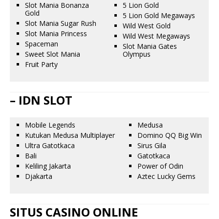
Slot Mania Bonanza
5 Lion Gold
Gold
5 Lion Gold Megaways
Slot Mania Sugar Rush
Wild West Gold
Slot Mania Princess
Wild West Megaways
Spaceman
Slot Mania Gates
Sweet Slot Mania
Olympus
Fruit Party
– IDN SLOT
Mobile Legends
Medusa
Kutukan Medusa Multiplayer
Domino QQ Big Win
Ultra Gatotkaca
Sirus Gila
Bali
Gatotkaca
Keliling Jakarta
Power of Odin
Djakarta
Aztec Lucky Gems
SITUS CASINO ONLINE