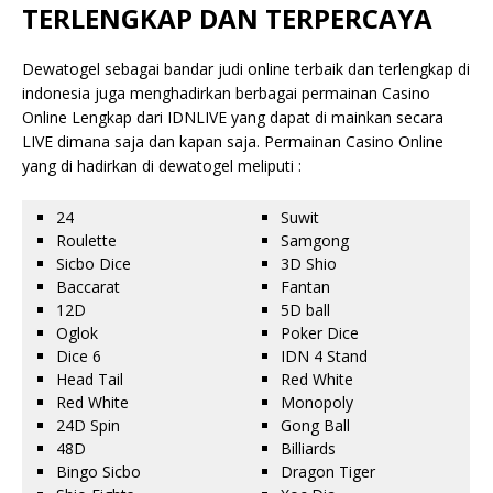
TERLENGKAP DAN TERPERCAYA
Dewatogel sebagai bandar judi online terbaik dan terlengkap di
indonesia juga menghadirkan berbagai permainan Casino
Online Lengkap dari IDNLIVE yang dapat di mainkan secara
LIVE dimana saja dan kapan saja. Permainan Casino Online
yang di hadirkan di dewatogel meliputi :
24
Suwit
Roulette
Samgong
Sicbo Dice
3D Shio
Baccarat
Fantan
12D
5D ball
Oglok
Poker Dice
Dice 6
IDN 4 Stand
Head Tail
Red White
Red White
Monopoly
24D Spin
Gong Ball
48D
Billiards
Bingo Sicbo
Dragon Tiger