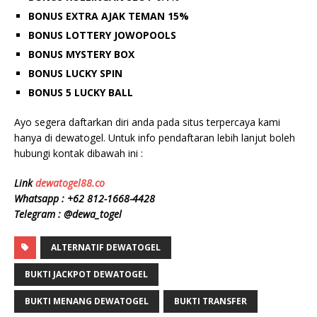
BONUS EXTRA AJAK TEMAN 15%
BONUS LOTTERY JOWOPOOLS
BONUS MYSTERY BOX
BONUS LUCKY SPIN
BONUS 5 LUCKY BALL
Ayo segera daftarkan diri anda pada situs terpercaya kami
hanya di dewatogel. Untuk info pendaftaran lebih lanjut boleh
hubungi kontak dibawah ini :
Link
dewatogel88.co
Whatsapp : +62 812-1668-4428
Telegram : @dewa_togel
ALTERNATIF DEWATOGEL
BUKTI JACKPOT DEWATOGEL
BUKTI MENANG DEWATOGEL
BUKTI TRANSFER