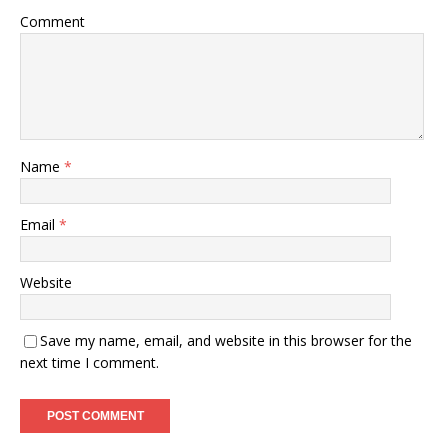
Comment
Name
*
Email
*
Website
Save my name, email, and website in this browser for the
next time I comment.