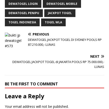
DEWATOGEL LOGIN
DEWATOGEL MOBILE
DEWATOGEL PENIPU
JACKPOT TOGEL
TOGEL INDONESIA
TOGEL WLA
PREVIOUS
DEWATOGEL JACKPOT TOGEL DI SYDNEY POOLS RP
87.210.000,- LUNAS
NEXT
DEWATOGEL JACKPOT TOGEL di JAKARTA POOLS RP 75.000.000,-
LUNAS
BE THE FIRST TO COMMENT
Leave a Reply
Your email address will not be published.