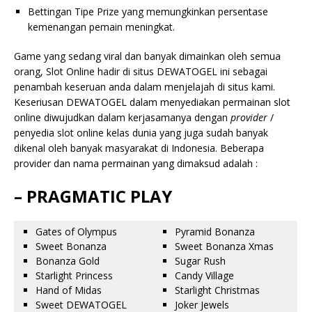
Bettingan Tipe Prize yang memungkinkan persentase
kemenangan pemain meningkat.
Game yang sedang viral dan banyak dimainkan oleh semua
orang, Slot Online hadir di situs DEWATOGEL ini sebagai
penambah keseruan anda dalam menjelajah di situs kami.
Keseriusan DEWATOGEL dalam menyediakan permainan slot
online diwujudkan dalam kerjasamanya dengan
provider
/
penyedia slot online kelas dunia yang juga sudah banyak
dikenal oleh banyak masyarakat di Indonesia. Beberapa
provider dan nama permainan yang dimaksud adalah :
– PRAGMATIC PLAY
Gates of Olympus
Pyramid Bonanza
Sweet Bonanza
Sweet Bonanza Xmas
Bonanza Gold
Sugar Rush
Starlight Princess
Candy Village
Hand of Midas
Starlight Christmas
Sweet DEWATOGEL
Joker Jewels