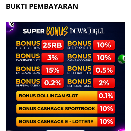
BUKTI PEMBAYARAN