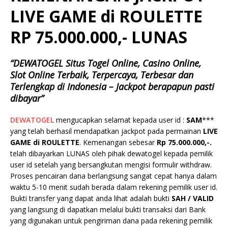
LIVE GAME di ROULETTE
RP 75.000.000,- LUNAS
“DEWATOGEL Situs Togel Online, Casino Online,
Slot Online Terbaik, Terpercaya, Terbesar dan
Terlengkap di Indonesia – Jackpot berapapun pasti
dibayar”
DEWATOGEL
mengucapkan selamat kepada user id :
SAM
***
yang telah berhasil mendapatkan jackpot pada permainan
LIVE
GAME di ROULETTE
. Kemenangan sebesar
Rp 75.000.000,-.
telah dibayarkan LUNAS oleh pihak dewatogel kepada pemilik
user id setelah yang bersangkutan mengisi formulir withdraw.
Proses pencairan dana berlangsung sangat cepat hanya dalam
waktu 5-10 menit sudah berada dalam rekening pemilik user id.
Bukti transfer yang dapat anda lihat adalah bukti
SAH / VALID
yang langsung di dapatkan melalui bukti transaksi dari Bank
yang digunakan untuk pengiriman dana pada rekening pemilik