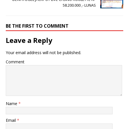
58.200.000 ,- LUNAS
BE THE FIRST TO COMMENT
Leave a Reply
Your email address will not be published.
Comment
Name
*
Email
*