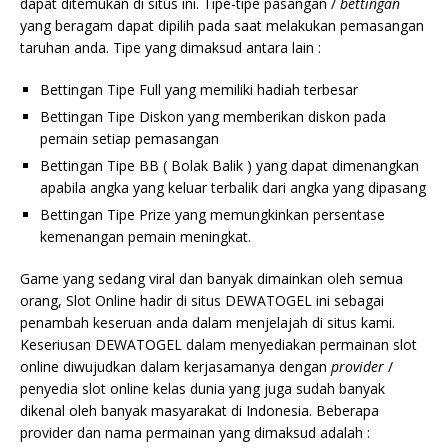
dapat ditemukan di situs ini. Tipe-tipe pasangan /
bettingan
yang beragam dapat dipilih pada saat melakukan pemasangan
taruhan anda. Tipe yang dimaksud antara lain :
Bettingan Tipe Full yang memiliki hadiah terbesar
Bettingan Tipe Diskon yang memberikan diskon pada
pemain setiap pemasangan
Bettingan Tipe BB ( Bolak Balik ) yang dapat dimenangkan
apabila angka yang keluar terbalik dari angka yang dipasang
Bettingan Tipe Prize yang memungkinkan persentase
kemenangan pemain meningkat.
Game yang sedang viral dan banyak dimainkan oleh semua
orang, Slot Online hadir di situs DEWATOGEL ini sebagai
penambah keseruan anda dalam menjelajah di situs kami.
Keseriusan DEWATOGEL dalam menyediakan permainan slot
online diwujudkan dalam kerjasamanya dengan
provider
/
penyedia slot online kelas dunia yang juga sudah banyak
dikenal oleh banyak masyarakat di Indonesia. Beberapa
provider dan nama permainan yang dimaksud adalah :