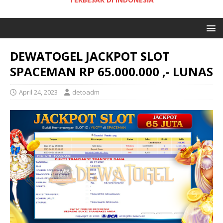
DEWATOGEL JACKPOT SLOT
SPACEMAN RP 65.000.000 ,- LUNAS
April 24, 2023
detoadm