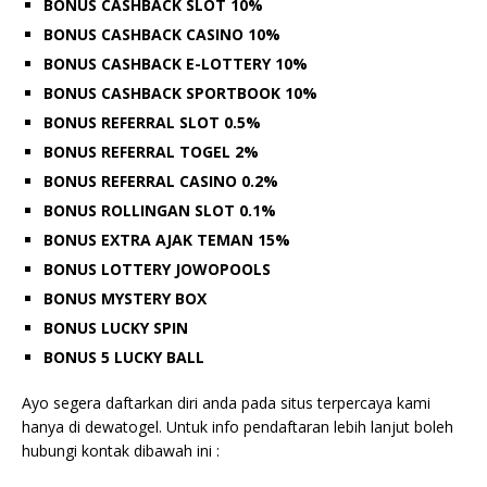
BONUS CASHBACK SLOT 10%
BONUS CASHBACK CASINO 10%
BONUS CASHBACK E-LOTTERY 10%
BONUS CASHBACK SPORTBOOK 10%
BONUS REFERRAL SLOT 0.5%
BONUS REFERRAL TOGEL 2%
BONUS REFERRAL CASINO 0.2%
BONUS ROLLINGAN SLOT 0.1%
BONUS EXTRA AJAK TEMAN 15%
BONUS LOTTERY JOWOPOOLS
BONUS MYSTERY BOX
BONUS LUCKY SPIN
BONUS 5 LUCKY BALL
Ayo segera daftarkan diri anda pada situs terpercaya kami
hanya di dewatogel. Untuk info pendaftaran lebih lanjut boleh
hubungi kontak dibawah ini :