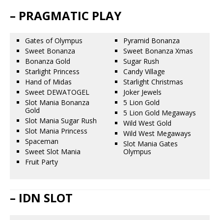
– PRAGMATIC PLAY
Gates of Olympus
Pyramid Bonanza
Sweet Bonanza
Sweet Bonanza Xmas
Bonanza Gold
Sugar Rush
Starlight Princess
Candy Village
Hand of Midas
Starlight Christmas
Sweet DEWATOGEL
Joker Jewels
Slot Mania Bonanza
5 Lion Gold
Gold
5 Lion Gold Megaways
Slot Mania Sugar Rush
Wild West Gold
Slot Mania Princess
Wild West Megaways
Spaceman
Slot Mania Gates
Sweet Slot Mania
Olympus
Fruit Party
– IDN SLOT