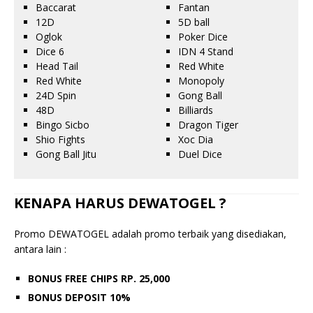
Baccarat
Fantan
12D
5D ball
Oglok
Poker Dice
Dice 6
IDN 4 Stand
Head Tail
Red White
Red White
Monopoly
24D Spin
Gong Ball
48D
Billiards
Bingo Sicbo
Dragon Tiger
Shio Fights
Xoc Dia
Gong Ball Jitu
Duel Dice
KENAPA HARUS DEWATOGEL ?
Promo DEWATOGEL adalah promo terbaik yang disediakan,
antara lain :
BONUS FREE CHIPS RP. 25,000
BONUS DEPOSIT 10%