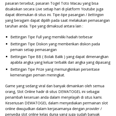
pasaran tersebut, pasaran Togel Toto Macau yang bisa
disaksikan secara Live setiap hari di platform Youtube juga
dapat ditemukan di situs ini. Tipe-tipe pasangan /
bettingan
yang beragam dapat dipilih pada saat melakukan pemasangan
taruhan anda. Tipe yang dimaksud antara lain :
Bettingan Tipe Full yang memiliki hadiah terbesar
Bettingan Tipe Diskon yang memberikan diskon pada
pemain setiap pemasangan
Bettingan Tipe BB ( Bolak Balik ) yang dapat dimenangkan
apabila angka yang keluar terbalik dari angka yang dipasang
Bettingan Tipe Prize yang memungkinkan persentase
kemenangan pemain meningkat.
Game yang sedang viral dan banyak dimainkan oleh semua
orang, Slot Online hadir di situs DEWATOGEL ini sebagai
penambah keseruan anda dalam menjelajah di situs kami.
Keseriusan DEWATOGEL dalam menyediakan permainan slot
online diwujudkan dalam kerjasamanya dengan
provider
/
penyedia slot online kelas dunia yang juga sudah banyak