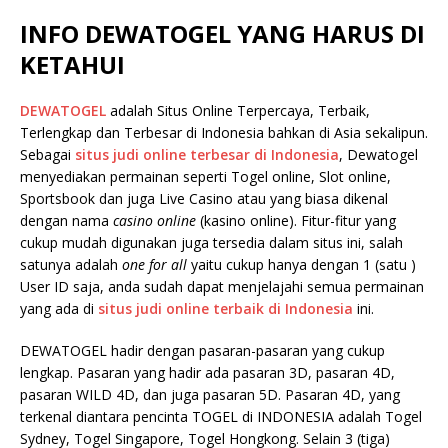
INFO DEWATOGEL YANG HARUS DI
KETAHUI
DEWATOGEL
adalah Situs Online Terpercaya, Terbaik,
Terlengkap dan Terbesar di Indonesia bahkan di Asia sekalipun.
Sebagai
situs judi online terbesar di Indonesia
, Dewatogel
menyediakan permainan seperti Togel online, Slot online,
Sportsbook dan juga Live Casino atau yang biasa dikenal
dengan nama
casino online
(kasino online). Fitur-fitur yang
cukup mudah digunakan juga tersedia dalam situs ini, salah
satunya adalah
one for all
yaitu cukup hanya dengan 1 (satu )
User ID saja, anda sudah dapat menjelajahi semua permainan
yang ada di
situs judi online terbaik di Indonesia
ini.
DEWATOGEL hadir dengan pasaran-pasaran yang cukup
lengkap. Pasaran yang hadir ada pasaran 3D, pasaran 4D,
pasaran WILD 4D, dan juga pasaran 5D. Pasaran 4D, yang
terkenal diantara pencinta TOGEL di INDONESIA adalah Togel
Sydney, Togel Singapore, Togel Hongkong. Selain 3 (tiga)