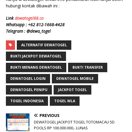
hubungi kontak dibawah ini :
Link
dewatogel88.co
Whatsapp : +62 812-1668-4428
Telegram : @dewa_togel
ALTERNATIF DEWATOGEL
BUKTI JACKPOT DEWATOGEL
BUKTI MENANG DEWATOGEL
BUKTI TRANSFER
DEWATOGEL LOGIN
DEWATOGEL MOBILE
DEWATOGEL PENIPU
JACKPOT TOGEL
TOGEL INDONESIA
TOGEL WLA
PREVIOUS
DEWATOGEL JACKPOT TOGEL TOTOMACAU 5D
POOLS RP 100.000.000,- LUNAS