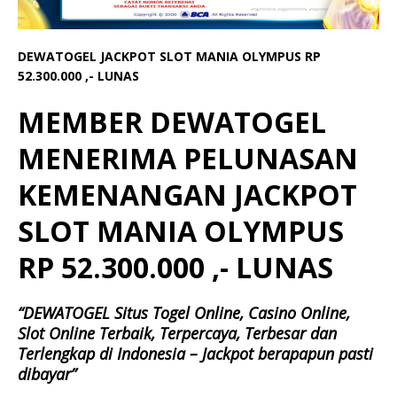
DEWATOGEL JACKPOT SLOT MANIA OLYMPUS RP
52.300.000 ,- LUNAS
MEMBER DEWATOGEL
MENERIMA PELUNASAN
KEMENANGAN JACKPOT
SLOT
MANIA OLYMPUS
RP 52.300.000 ,- LUNAS
“DEWATOGEL Situs Togel Online, Casino Online,
Slot Online Terbaik, Terpercaya, Terbesar dan
Terlengkap di Indonesia – Jackpot berapapun pasti
dibayar”