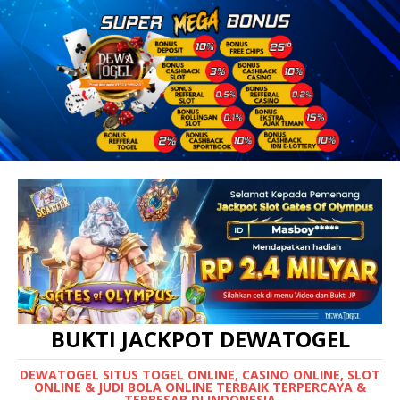
BUKTI JACKPOT DEWATOGEL
DEWATOGEL SITUS TOGEL ONLINE, CASINO ONLINE, SLOT
ONLINE & JUDI BOLA ONLINE TERBAIK TERPERCAYA &
TERBESAR DI INDONESIA