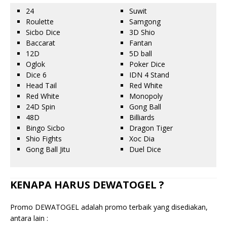
24
Suwit
Roulette
Samgong
Sicbo Dice
3D Shio
Baccarat
Fantan
12D
5D ball
Oglok
Poker Dice
Dice 6
IDN 4 Stand
Head Tail
Red White
Red White
Monopoly
24D Spin
Gong Ball
48D
Billiards
Bingo Sicbo
Dragon Tiger
Shio Fights
Xoc Dia
Gong Ball Jitu
Duel Dice
KENAPA HARUS DEWATOGEL ?
Promo DEWATOGEL adalah promo terbaik yang disediakan,
antara lain :