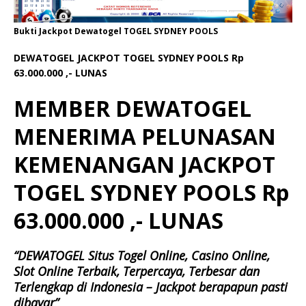
Bukti Jackpot Dewatogel TOGEL SYDNEY POOLS
DEWATOGEL JACKPOT TOGEL SYDNEY POOLS Rp
63.000.000 ,- LUNAS
MEMBER DEWATOGEL
MENERIMA PELUNASAN
KEMENANGAN JACKPOT
TOGEL SYDNEY POOLS Rp
63.000.000 ,- LUNAS
“DEWATOGEL Situs Togel Online, Casino Online,
Slot Online Terbaik, Terpercaya, Terbesar dan
Terlengkap di Indonesia – Jackpot berapapun pasti
dibayar”