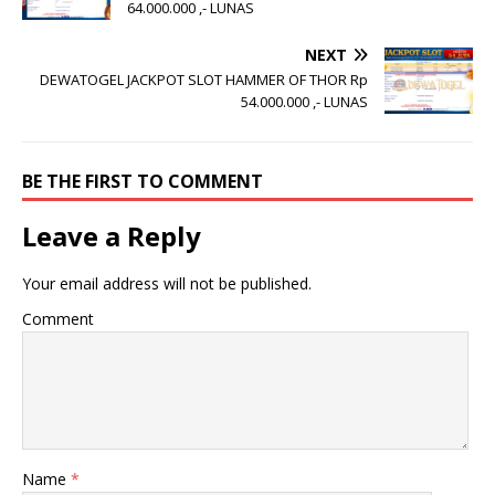
64.000.000 ,- LUNAS
NEXT
DEWATOGEL JACKPOT SLOT HAMMER OF THOR Rp
54.000.000 ,- LUNAS
BE THE FIRST TO COMMENT
Leave a Reply
Your email address will not be published.
Comment
Name
*