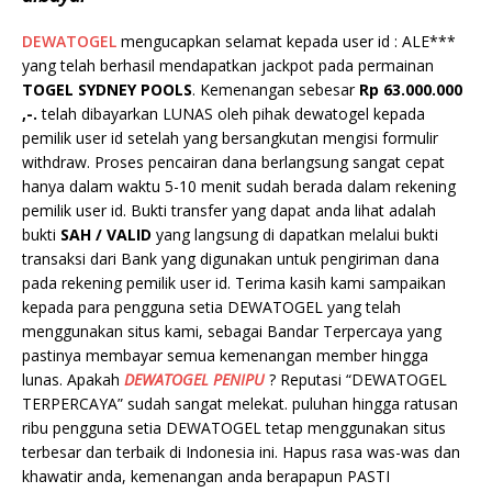
DEWATOGEL
mengucapkan selamat kepada user id : ALE***
yang telah berhasil mendapatkan jackpot pada permainan
TOGEL SYDNEY POOLS
. Kemenangan sebesar
Rp 63.000.000
,-.
telah dibayarkan LUNAS oleh pihak dewatogel kepada
pemilik user id setelah yang bersangkutan mengisi formulir
withdraw. Proses pencairan dana berlangsung sangat cepat
hanya dalam waktu 5-10 menit sudah berada dalam rekening
pemilik user id. Bukti transfer yang dapat anda lihat adalah
bukti
SAH / VALID
yang langsung di dapatkan melalui bukti
transaksi dari Bank yang digunakan untuk pengiriman dana
pada rekening pemilik user id. Terima kasih kami sampaikan
kepada para pengguna setia DEWATOGEL yang telah
menggunakan situs kami, sebagai Bandar Terpercaya yang
pastinya membayar semua kemenangan member hingga
lunas. Apakah
DEWATOGEL PENIPU
? Reputasi “DEWATOGEL
TERPERCAYA” sudah sangat melekat. puluhan hingga ratusan
ribu pengguna setia DEWATOGEL tetap menggunakan situs
terbesar dan terbaik di Indonesia ini. Hapus rasa was-was dan
khawatir anda, kemenangan anda berapapun PASTI