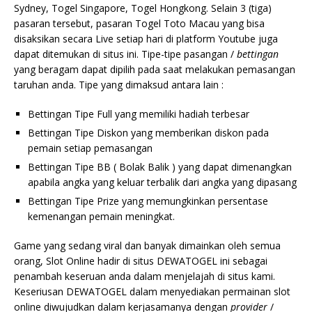
Sydney, Togel Singapore, Togel Hongkong. Selain 3 (tiga)
pasaran tersebut, pasaran Togel Toto Macau yang bisa
disaksikan secara Live setiap hari di platform Youtube juga
dapat ditemukan di situs ini. Tipe-tipe pasangan /
bettingan
yang beragam dapat dipilih pada saat melakukan pemasangan
taruhan anda. Tipe yang dimaksud antara lain :
Bettingan Tipe Full yang memiliki hadiah terbesar
Bettingan Tipe Diskon yang memberikan diskon pada
pemain setiap pemasangan
Bettingan Tipe BB ( Bolak Balik ) yang dapat dimenangkan
apabila angka yang keluar terbalik dari angka yang dipasang
Bettingan Tipe Prize yang memungkinkan persentase
kemenangan pemain meningkat.
Game yang sedang viral dan banyak dimainkan oleh semua
orang, Slot Online hadir di situs DEWATOGEL ini sebagai
penambah keseruan anda dalam menjelajah di situs kami.
Keseriusan DEWATOGEL dalam menyediakan permainan slot
online diwujudkan dalam kerjasamanya dengan
provider
/