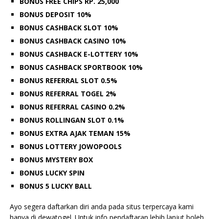
BONUS FREE CHIPS RP. 25,000
BONUS DEPOSIT 10%
BONUS CASHBACK SLOT 10%
BONUS CASHBACK CASINO 10%
BONUS CASHBACK E-LOTTERY 10%
BONUS CASHBACK SPORTBOOK 10%
BONUS REFERRAL SLOT 0.5%
BONUS REFERRAL TOGEL 2%
BONUS REFERRAL CASINO 0.2%
BONUS ROLLINGAN SLOT 0.1%
BONUS EXTRA AJAK TEMAN 15%
BONUS LOTTERY JOWOPOOLS
BONUS MYSTERY BOX
BONUS LUCKY SPIN
BONUS 5 LUCKY BALL
Ayo segera daftarkan diri anda pada situs terpercaya kami
hanya di dewatogel. Untuk info pendaftaran lebih lanjut boleh