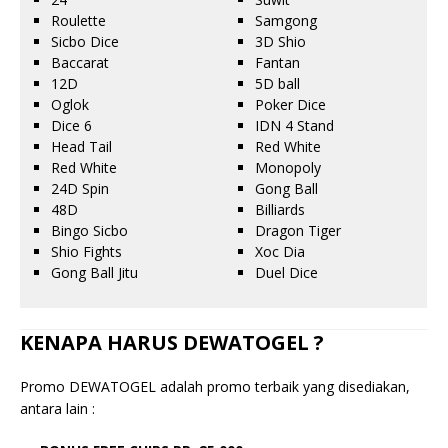
Roulette
Samgong
Sicbo Dice
3D Shio
Baccarat
Fantan
12D
5D ball
Oglok
Poker Dice
Dice 6
IDN 4 Stand
Head Tail
Red White
Red White
Monopoly
24D Spin
Gong Ball
48D
Billiards
Bingo Sicbo
Dragon Tiger
Shio Fights
Xoc Dia
Gong Ball Jitu
Duel Dice
KENAPA HARUS DEWATOGEL ?
Promo DEWATOGEL adalah promo terbaik yang disediakan,
antara lain :