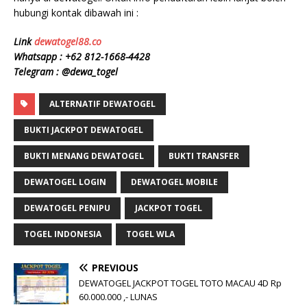
hubungi kontak dibawah ini :
Link
dewatogel88.co
Whatsapp : +62 812-1668-4428
Telegram : @dewa_togel
ALTERNATIF DEWATOGEL
BUKTI JACKPOT DEWATOGEL
BUKTI MENANG DEWATOGEL
BUKTI TRANSFER
DEWATOGEL LOGIN
DEWATOGEL MOBILE
DEWATOGEL PENIPU
JACKPOT TOGEL
TOGEL INDONESIA
TOGEL WLA
PREVIOUS
DEWATOGEL JACKPOT TOGEL TOTO MACAU 4D Rp
60.000.000 ,- LUNAS