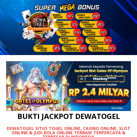
BUKTI JACKPOT DEWATOGEL
DEWATOGEL SITUS TOGEL ONLINE, CASINO ONLINE, SLOT
ONLINE & JUDI BOLA ONLINE TERBAIK TERPERCAYA &
TERBESAR DI INDONESIA