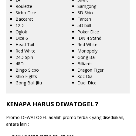
Roulette
Samgong
Sicbo Dice
3D Shio
Baccarat
Fantan
12D
5D ball
Oglok
Poker Dice
Dice 6
IDN 4 Stand
Head Tail
Red White
Red White
Monopoly
24D Spin
Gong Ball
48D
Billiards
Bingo Sicbo
Dragon Tiger
Shio Fights
Xoc Dia
Gong Ball Jitu
Duel Dice
KENAPA HARUS DEWATOGEL ?
Promo DEWATOGEL adalah promo terbaik yang disediakan,
antara lain :