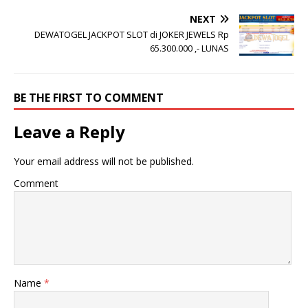
NEXT
DEWATOGEL JACKPOT SLOT di JOKER JEWELS Rp
65.300.000 ,- LUNAS
BE THE FIRST TO COMMENT
Leave a Reply
Your email address will not be published.
Comment
Name
*