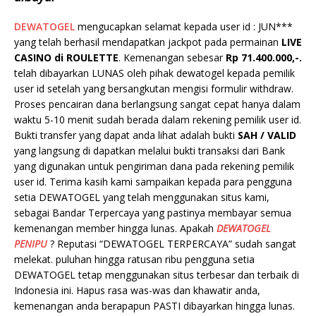
DEWATOGEL
mengucapkan selamat kepada user id : JUN***
yang telah berhasil mendapatkan jackpot pada permainan
LIVE
CASINO di ROULETTE
. Kemenangan sebesar
Rp 71.400.000,-.
telah dibayarkan LUNAS oleh pihak dewatogel kepada pemilik
user id setelah yang bersangkutan mengisi formulir withdraw.
Proses pencairan dana berlangsung sangat cepat hanya dalam
waktu 5-10 menit sudah berada dalam rekening pemilik user id.
Bukti transfer yang dapat anda lihat adalah bukti
SAH / VALID
yang langsung di dapatkan melalui bukti transaksi dari Bank
yang digunakan untuk pengiriman dana pada rekening pemilik
user id. Terima kasih kami sampaikan kepada para pengguna
setia DEWATOGEL yang telah menggunakan situs kami,
sebagai Bandar Terpercaya yang pastinya membayar semua
kemenangan member hingga lunas. Apakah
DEWATOGEL
PENIPU
? Reputasi “DEWATOGEL TERPERCAYA” sudah sangat
melekat. puluhan hingga ratusan ribu pengguna setia
DEWATOGEL tetap menggunakan situs terbesar dan terbaik di
Indonesia ini. Hapus rasa was-was dan khawatir anda,
kemenangan anda berapapun PASTI dibayarkan hingga lunas.