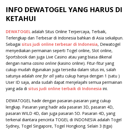
INFO DEWATOGEL YANG HARUS DI
KETAHUI
DEWATOGEL
adalah Situs Online Terpercaya, Terbaik,
Terlengkap dan Terbesar di Indonesia bahkan di Asia sekalipun.
Sebagai
situs judi online terbesar di Indonesia
, Dewatogel
menyediakan permainan seperti Togel online, Slot online,
Sportsbook dan juga Live Casino atau yang biasa dikenal
dengan nama
casino online
(kasino online). Fitur-fitur yang
cukup mudah digunakan juga tersedia dalam situs ini, salah
satunya adalah
one for all
yaitu cukup hanya dengan 1 (satu )
User ID saja, anda sudah dapat menjelajahi semua permainan
yang ada di
situs judi online terbaik di Indonesia
ini.
DEWATOGEL hadir dengan pasaran-pasaran yang cukup
lengkap. Pasaran yang hadir ada pasaran 3D, pasaran 4D,
pasaran WILD 4D, dan juga pasaran 5D. Pasaran 4D, yang
terkenal diantara pencinta TOGEL di INDONESIA adalah Togel
Sydney, Togel Singapore, Togel Hongkong. Selain 3 (tiga)