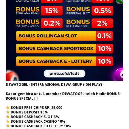
DEWATOGEL - INTERNASIONAL DEWA GRUP (IDN PLAY)
Kabar gembira untuk member DEWATOGEL telah Hadir
BONUS-
BONUS SPECIAL
!!!
BONUS FREE CHIPS RP. 25,000
BONUS DEPOSIT 10%
BONUS CASHBACK SLOT 3%
BONUS CASHBACK CASINO 10%
BONUS CASHBACK E-LOTTERY 10%