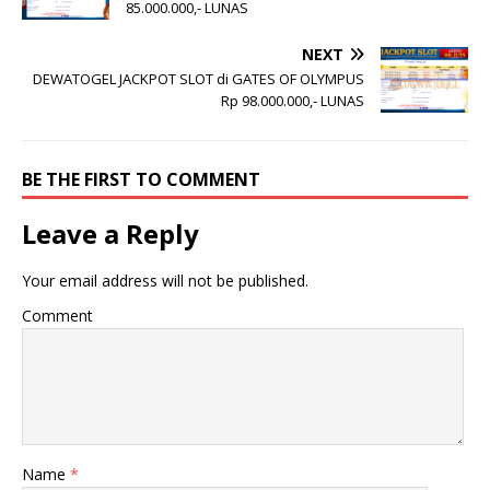
85.000.000,- LUNAS
NEXT
DEWATOGEL JACKPOT SLOT di GATES OF OLYMPUS
Rp 98.000.000,- LUNAS
BE THE FIRST TO COMMENT
Leave a Reply
Your email address will not be published.
Comment
Name
*