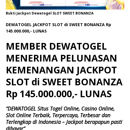
Bukti Jackpot Dewatogel SLOT SWEET BONANZA
DEWATOGEL JACKPOT SLOT di SWEET BONANZA Rp
145.000.000,- LUNAS
MEMBER DEWATOGEL
MENERIMA PELUNASAN
KEMENANGAN JACKPOT
SLOT di SWEET BONANZA
Rp 145.000.000,- LUNAS
“DEWATOGEL Situs Togel Online, Casino Online,
Slot Online Terbaik, Terpercaya, Terbesar dan
Terlengkap di Indonesia – Jackpot berapapun pasti
dibayar”