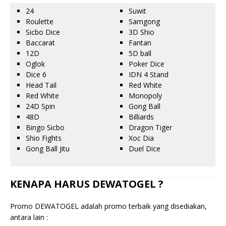
24
Suwit
Roulette
Samgong
Sicbo Dice
3D Shio
Baccarat
Fantan
12D
5D ball
Oglok
Poker Dice
Dice 6
IDN 4 Stand
Head Tail
Red White
Red White
Monopoly
24D Spin
Gong Ball
48D
Billiards
Bingo Sicbo
Dragon Tiger
Shio Fights
Xoc Dia
Gong Ball Jitu
Duel Dice
KENAPA HARUS DEWATOGEL ?
Promo DEWATOGEL adalah promo terbaik yang disediakan,
antara lain :