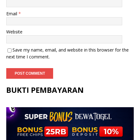
Email
*
Website
Save my name, email, and website in this browser for the
next time I comment.
BUKTI PEMBAYARAN