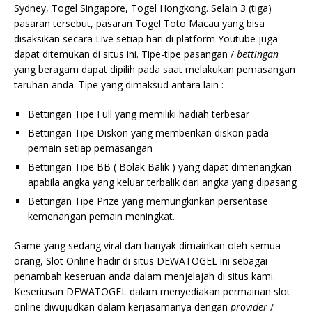
Sydney, Togel Singapore, Togel Hongkong. Selain 3 (tiga)
pasaran tersebut, pasaran Togel Toto Macau yang bisa
disaksikan secara Live setiap hari di platform Youtube juga
dapat ditemukan di situs ini. Tipe-tipe pasangan /
bettingan
yang beragam dapat dipilih pada saat melakukan pemasangan
taruhan anda. Tipe yang dimaksud antara lain :
Bettingan Tipe Full yang memiliki hadiah terbesar
Bettingan Tipe Diskon yang memberikan diskon pada
pemain setiap pemasangan
Bettingan Tipe BB ( Bolak Balik ) yang dapat dimenangkan
apabila angka yang keluar terbalik dari angka yang dipasang
Bettingan Tipe Prize yang memungkinkan persentase
kemenangan pemain meningkat.
Game yang sedang viral dan banyak dimainkan oleh semua
orang, Slot Online hadir di situs DEWATOGEL ini sebagai
penambah keseruan anda dalam menjelajah di situs kami.
Keseriusan DEWATOGEL dalam menyediakan permainan slot
online diwujudkan dalam kerjasamanya dengan
provider
/