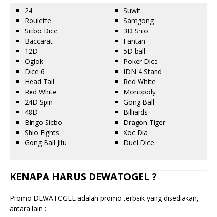
24
Suwit
Roulette
Samgong
Sicbo Dice
3D Shio
Baccarat
Fantan
12D
5D ball
Oglok
Poker Dice
Dice 6
IDN 4 Stand
Head Tail
Red White
Red White
Monopoly
24D Spin
Gong Ball
48D
Billiards
Bingo Sicbo
Dragon Tiger
Shio Fights
Xoc Dia
Gong Ball Jitu
Duel Dice
KENAPA HARUS DEWATOGEL ?
Promo DEWATOGEL adalah promo terbaik yang disediakan,
antara lain :