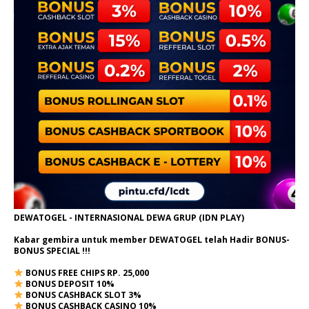
DEWATOGEL - INTERNASIONAL DEWA GRUP (IDN PLAY)
Kabar gembira untuk member DEWATOGEL telah Hadir
BONUS-
BONUS SPECIAL
!!!
BONUS FREE CHIPS RP. 25,000
BONUS DEPOSIT 10%
BONUS CASHBACK SLOT 3%
BONUS CASHBACK CASINO 10%