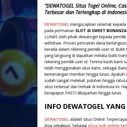
“DEWATOGEL Situs Togel Online, Casi
Terbesar dan Terlengkap di Indonesi
DEWATOGEL
mengucapkan selamat kepada us
pada permainan
SLOT di SWEET BONANZA
LUNAS oleh pihak dewatogel kepada pemilik u
withdraw. Proses pencairan dana berlangsu
berada dalam rekening pemilik user id. Bukti 
yang langsung di dapatkan melalui bukti tra
rekening pemilik user id. Terima kasih ka
telah menggunakan situs kami, sebagai Ba
kemenangan member hingga lunas. Apakah
sudah sangat melekat. puluhan hingga rat
situs terbesar dan terbaik di Indonesia ini
berapapun PASTI dibayarkan hingga lunas.
INFO DEWATOGEL YANG 
DEWATOGEL
adalah Situs Online Terpercaya
Asia sekalipun. Sebagai
situs judi online te