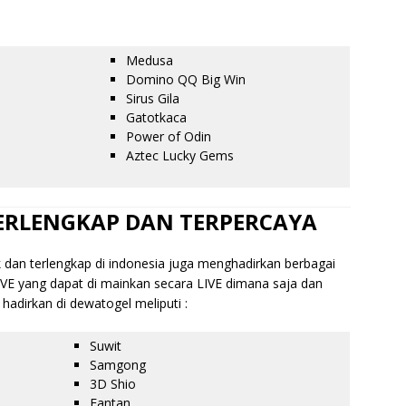
Medusa
Domino QQ Big Win
Sirus Gila
Gatotkaca
Power of Odin
Aztec Lucky Gems
TERLENGKAP DAN TERPERCAYA
k dan terlengkap di indonesia juga menghadirkan berbagai
VE yang dapat di mainkan secara LIVE dimana saja dan
hadirkan di dewatogel meliputi :
Suwit
Samgong
3D Shio
Fantan