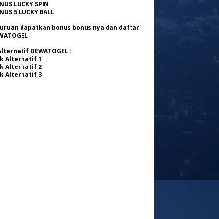
NUS LUCKY SPIN
NUS 5 LUCKY BALL
uruan dapatkan bonus bonus nya dan daftar
EWATOGEL
Alternatif
DEWATOGEL
:
k Alternatif 1
k Alternatif 2
k Alternatif 3