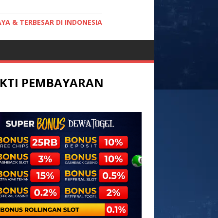
YA & TERBESAR DI INDONESIA
KTI PEMBAYARAN