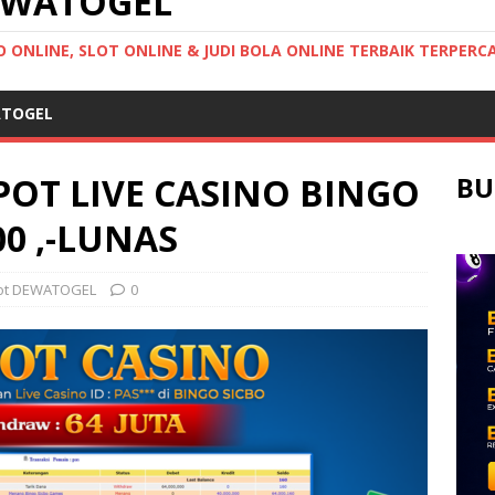
EWATOGEL
 ONLINE, SLOT ONLINE & JUDI BOLA ONLINE TERBAIK TERPERCA
ATOGEL
OT LIVE CASINO BINGO
BU
00 ,-LUNAS
pot DEWATOGEL
0