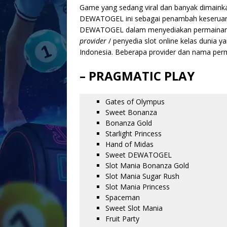
Game yang sedang viral dan banyak dimainkan
DEWATOGEL ini sebagai penambah keseruan a
DEWATOGEL dalam menyediakan permainan s
provider
/ penyedia slot online kelas dunia 
Indonesia. Beberapa provider dan nama per
– PRAGMATIC PLAY
Gates of Olympus
Sweet Bonanza
Bonanza Gold
Starlight Princess
Hand of Midas
Sweet DEWATOGEL
Slot Mania Bonanza Gold
Slot Mania Sugar Rush
Slot Mania Princess
Spaceman
Sweet Slot Mania
Fruit Party