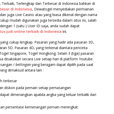
, Terbaik, Terlengkap dan Terbesar di Indonesia bahkan di
rbesar di Indonesia
, Dewatogel menyediakan permainan
k dan juga Live Casino atau yang biasa dikenal dengan nama
g cukup mudah digunakan juga tersedia dalam situs ini, salah
dengan 1 (satu ) User ID saja, anda sudah dapat
itus judi online terbaik di Indonesia
ini.
ang cukup lengkap. Pasaran yang hadir ada pasaran 3D,
ran 5D. Pasaran 4D, yang terkenal diantara pencinta
gel Singapore, Togel Hongkong. Selain 3 (tiga) pasaran
a disaksikan secara Live setiap hari di platform Youtube
pasangan /
bettingan
yang beragam dapat dipilih pada saat
ng dimaksud antara lain :
ah terbesar
an diskon pada pemain setiap pemasangan
 dapat dimenangkan apabila angka yang keluar terbalik dari
nkan persentase kemenangan pemain meningkat.