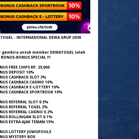
TOGEL - INTERNASIONAL DEWA GRUP (IDN
r gembira untuk member DEWATOGEL telah
r
BONUS-BONUS SPECIAL
!!!
US FREE CHIPS RP. 25,000
NUS DEPOSIT 10%
NUS CASHBACK SLOT 3%
NUS CASHBACK CASINO 10%
NUS CASHBACK E-LOTTERY 10%
NUS CASHBACK SPORTBOOK 10%
NUS REFERRAL SLOT 0.5%
NUS REFERRAL TOGEL 2%
NUS REFERRAL CASINO 0.2%
NUS ROLLINGAN SLOT 0.1%
NUS EXTRA AJAK TEMAN 15%
NUS LOTTERY JOWOPOOLS
NUS MYSTERY BOX