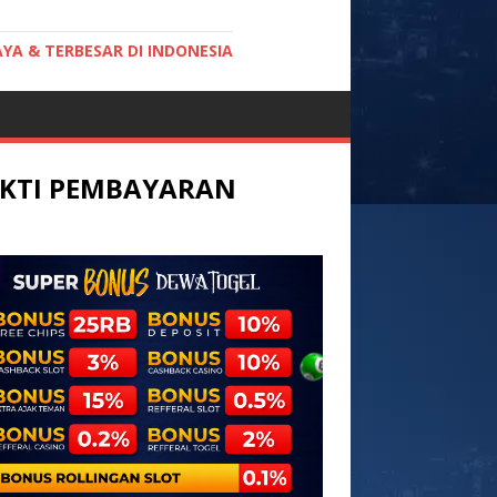
YA & TERBESAR DI INDONESIA
KTI PEMBAYARAN