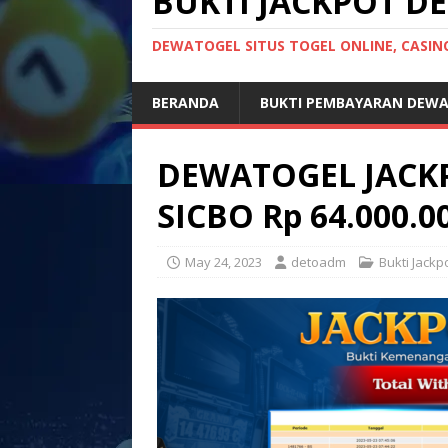
BUKTI JACKPOT D
DEWATOGEL SITUS TOGEL ONLINE, CASINO
BERANDA
BUKTI PEMBAYARAN DEW
DEWATOGEL JACKP
SICBO Rp 64.000.0
May 24, 2023
detoadm
Bukti Jack