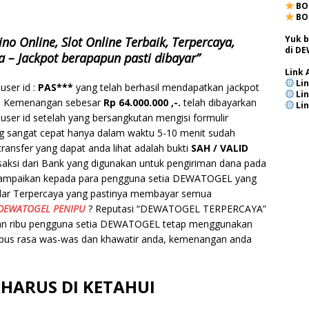
BO
BO
Yuk b
no Online, Slot Online Terbaik, Terpercaya,
di D
a – Jackpot berapapun pasti dibayar”
Link 
Lin
ser id :
PAS***
yang telah berhasil mendapatkan jackpot
Lin
. Kemenangan sebesar
Rp 64.000.000 ,-.
telah dibayarkan
Lin
ser id setelah yang bersangkutan mengisi formulir
ng sangat cepat hanya dalam waktu 5-10 menit sudah
transfer yang dapat anda lihat adalah bukti
SAH / VALID
nsaksi dari Bank yang digunakan untuk pengiriman dana pada
mi sampaikan kepada para pengguna setia DEWATOGEL yang
ndar Terpercaya yang pastinya membayar semua
DEWATOGEL PENIPU
? Reputasi “DEWATOGEL TERPERCAYA”
usan ribu pengguna setia DEWATOGEL tetap menggunakan
. Hapus rasa was-was dan khawatir anda, kemenangan anda
HARUS DI KETAHUI