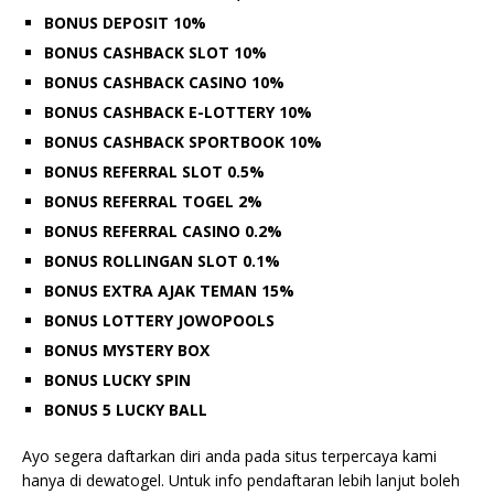
BONUS DEPOSIT 10%
BONUS CASHBACK SLOT 10%
BONUS CASHBACK CASINO 10%
BONUS CASHBACK E-LOTTERY 10%
BONUS CASHBACK SPORTBOOK 10%
BONUS REFERRAL SLOT 0.5%
BONUS REFERRAL TOGEL 2%
BONUS REFERRAL CASINO 0.2%
BONUS ROLLINGAN SLOT 0.1%
BONUS EXTRA AJAK TEMAN 15%
BONUS LOTTERY JOWOPOOLS
BONUS MYSTERY BOX
BONUS LUCKY SPIN
BONUS 5 LUCKY BALL
Ayo segera daftarkan diri anda pada situs terpercaya kami
hanya di dewatogel. Untuk info pendaftaran lebih lanjut boleh