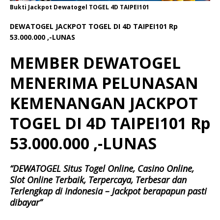
Bukti Jackpot Dewatogel TOGEL 4D TAIPEI101
DEWATOGEL JACKPOT TOGEL DI 4D TAIPEI101 Rp
53.000.000 ,-LUNAS
MEMBER DEWATOGEL
MENERIMA PELUNASAN
KEMENANGAN JACKPOT
TOGEL DI 4D TAIPEI101 Rp
53.000.000 ,-LUNAS
“DEWATOGEL Situs Togel Online, Casino Online,
Slot Online Terbaik, Terpercaya, Terbesar dan
Terlengkap di Indonesia – Jackpot berapapun pasti
dibayar”