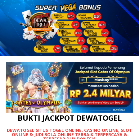
BUKTI JACKPOT DEWATOGEL
DEWATOGEL SITUS TOGEL ONLINE, CASINO ONLINE, SLOT
ONLINE & JUDI BOLA ONLINE TERBAIK TERPERCAYA &
TERBESAR DI INDONESIA