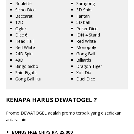
Roulette
Samgong
Sicbo Dice
3D Shio
Baccarat
Fantan
12D
5D ball
Oglok
Poker Dice
Dice 6
IDN 4 Stand
Head Tail
Red White
Red White
Monopoly
24D Spin
Gong Ball
48D
Billiards
Bingo Sicbo
Dragon Tiger
Shio Fights
Xoc Dia
Gong Ball Jitu
Duel Dice
KENAPA HARUS DEWATOGEL ?
Promo DEWATOGEL adalah promo terbaik yang disediakan,
antara lain :
BONUS FREE CHIPS RP. 25,000