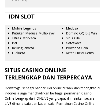
– IDN SLOT
Mobile Legends
Medusa
Kutukan Medusa Multiplayer
Domino QQ Big Win
Ultra Gatotkaca
Sirus Gila
Bali
Gatotkaca
Keliling Jakarta
Power of Odin
Djakarta
Aztec Lucky Gems
SITUS CASINO ONLINE
TERLENGKAP DAN TERPERCAYA
Dewatogel sebagai bandar judi online terbaik dan terlengkap di
indonesia juga menghadirkan berbagai permainan Casino
Online Lengkap dari IDNLIVE yang dapat di mainkan secara
LIVE dimana saja dan kapan saja. Permainan Casino Online