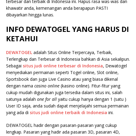
terbesar dan terbaik di Indonesia ini. Hapus rasa was-was dan
khawatir anda, kemenangan anda berapapun PASTI
dibayarkan hingga lunas.
INFO DEWATOGEL YANG HARUS DI
KETAHUI
DEWATOGEL
adalah Situs Online Terpercaya, Terbaik,
Terlengkap dan Terbesar di Indonesia bahkan di Asia sekalipun.
Sebagai
situs judi online terbesar di Indonesia
, Dewatogel
menyediakan permainan seperti Togel online, Slot online,
Sportsbook dan juga Live Casino atau yang biasa dikenal
dengan nama
casino online
(kasino online). Fitur-fitur yang
cukup mudah digunakan juga tersedia dalam situs ini, salah
satunya adalah
one for all
yaitu cukup hanya dengan 1 (satu )
User ID saja, anda sudah dapat menjelajahi semua permainan
yang ada di
situs judi online terbaik di Indonesia
ini.
DEWATOGEL hadir dengan pasaran-pasaran yang cukup
lengkap. Pasaran yang hadir ada pasaran 3D, pasaran 4D,