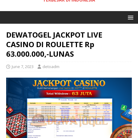
DEWATOGEL JACKPOT LIVE
CASINO DI ROULETTE Rp
63.000.000,-LUNAS
June 7, 2023
detoadm