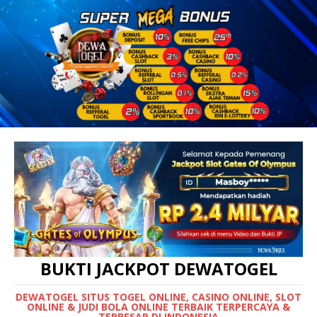
BUKTI JACKPOT DEWATOGEL
DEWATOGEL SITUS TOGEL ONLINE, CASINO ONLINE, SLOT
ONLINE & JUDI BOLA ONLINE TERBAIK TERPERCAYA &
TERBESAR DI INDONESIA