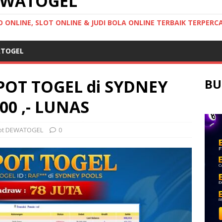
EWATOGEL
 ONLINE, SLOT ONLINE & JUDI BOLA ONLINE TERBAIK TERPERCA
ATOGEL
OT TOGEL di SYDNEY
BU
00 ,- LUNAS
pot DEWATOGEL
0