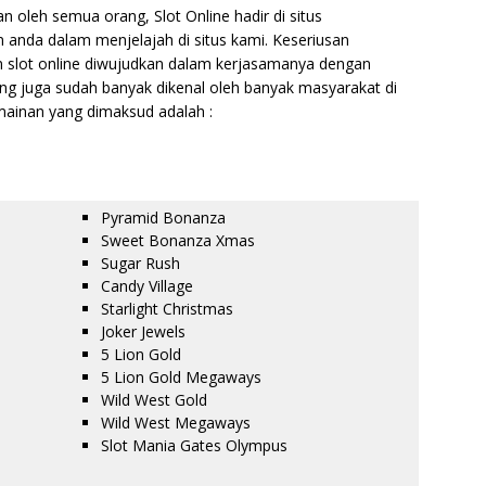
 oleh semua orang, Slot Online hadir di situs
nda dalam menjelajah di situs kami. Keseriusan
lot online diwujudkan dalam kerjasamanya dengan
yang juga sudah banyak dikenal oleh banyak masyarakat di
mainan yang dimaksud adalah :
Pyramid Bonanza
Sweet Bonanza Xmas
Sugar Rush
Candy Village
Starlight Christmas
Joker Jewels
5 Lion Gold
5 Lion Gold Megaways
Wild West Gold
Wild West Megaways
Slot Mania Gates Olympus