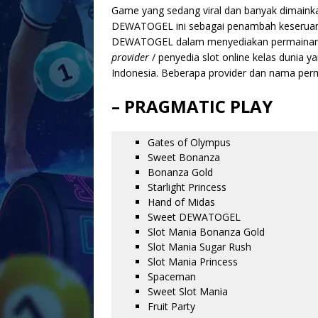
Game yang sedang viral dan banyak dimainkan
DEWATOGEL ini sebagai penambah keseruan a
DEWATOGEL dalam menyediakan permainan s
provider
/ penyedia slot online kelas dunia 
Indonesia. Beberapa provider dan nama per
– PRAGMATIC PLAY
Gates of Olympus
Sweet Bonanza
Bonanza Gold
Starlight Princess
Hand of Midas
Sweet DEWATOGEL
Slot Mania Bonanza Gold
Slot Mania Sugar Rush
Slot Mania Princess
Spaceman
Sweet Slot Mania
Fruit Party