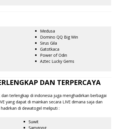
Medusa
Domino QQ Big Win
Sirus Gila
Gatotkaca
Power of Odin
Aztec Lucky Gems
TERLENGKAP DAN TERPERCAYA
k dan terlengkap di indonesia juga menghadirkan berbagai
VE yang dapat di mainkan secara LIVE dimana saja dan
hadirkan di dewatogel meliputi :
Suwit
Samgong