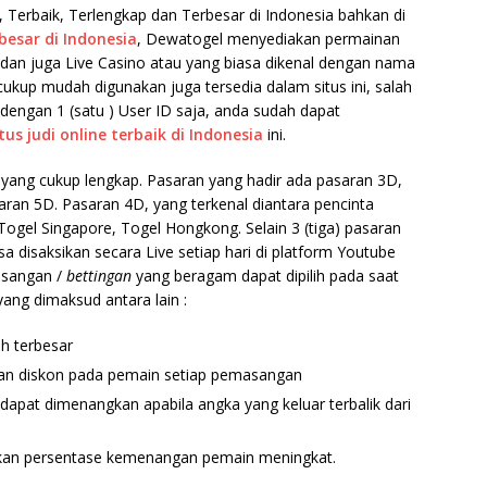
, Terbaik, Terlengkap dan Terbesar di Indonesia bahkan di
rbesar di Indonesia
, Dewatogel menyediakan permainan
k dan juga Live Casino atau yang biasa dikenal dengan nama
g cukup mudah digunakan juga tersedia dalam situs ini, salah
dengan 1 (satu ) User ID saja, anda sudah dapat
itus judi online terbaik di Indonesia
ini.
ang cukup lengkap. Pasaran yang hadir ada pasaran 3D,
ran 5D. Pasaran 4D, yang terkenal diantara pencinta
gel Singapore, Togel Hongkong. Selain 3 (tiga) pasaran
a disaksikan secara Live setiap hari di platform Youtube
pasangan /
bettingan
yang beragam dapat dipilih pada saat
ng dimaksud antara lain :
ah terbesar
an diskon pada pemain setiap pemasangan
 dapat dimenangkan apabila angka yang keluar terbalik dari
nkan persentase kemenangan pemain meningkat.