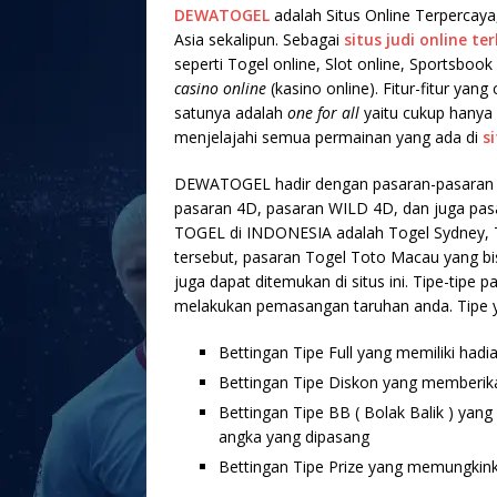
DEWATOGEL
adalah Situs Online Terpercaya
Asia sekalipun. Sebagai
situs judi online te
seperti Togel online, Slot online, Sportsboo
casino online
(kasino online). Fitur-fitur yan
satunya adalah
one for all
yaitu cukup hanya 
menjelajahi semua permainan yang ada di
s
DEWATOGEL hadir dengan pasaran-pasaran y
pasaran 4D, pasaran WILD 4D, dan juga pasa
TOGEL di INDONESIA adalah Togel Sydney, To
tersebut, pasaran Togel Toto Macau yang bis
juga dapat ditemukan di situs ini. Tipe-tipe 
melakukan pemasangan taruhan anda. Tipe ya
Bettingan Tipe Full yang memiliki hadi
Bettingan Tipe Diskon yang memberik
Bettingan Tipe BB ( Bolak Balik ) yang
angka yang dipasang
Bettingan Tipe Prize yang memungki