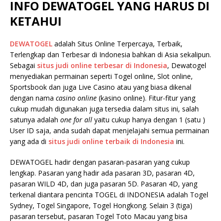
INFO DEWATOGEL YANG HARUS DI
KETAHUI
DEWATOGEL
adalah Situs Online Terpercaya, Terbaik,
Terlengkap dan Terbesar di Indonesia bahkan di Asia sekalipun.
Sebagai
situs judi online terbesar di Indonesia
, Dewatogel
menyediakan permainan seperti Togel online, Slot online,
Sportsbook dan juga Live Casino atau yang biasa dikenal
dengan nama
casino online
(kasino online). Fitur-fitur yang
cukup mudah digunakan juga tersedia dalam situs ini, salah
satunya adalah
one for all
yaitu cukup hanya dengan 1 (satu )
User ID saja, anda sudah dapat menjelajahi semua permainan
yang ada di
situs judi online terbaik di Indonesia
ini.
DEWATOGEL hadir dengan pasaran-pasaran yang cukup
lengkap. Pasaran yang hadir ada pasaran 3D, pasaran 4D,
pasaran WILD 4D, dan juga pasaran 5D. Pasaran 4D, yang
terkenal diantara pencinta TOGEL di INDONESIA adalah Togel
Sydney, Togel Singapore, Togel Hongkong. Selain 3 (tiga)
pasaran tersebut, pasaran Togel Toto Macau yang bisa