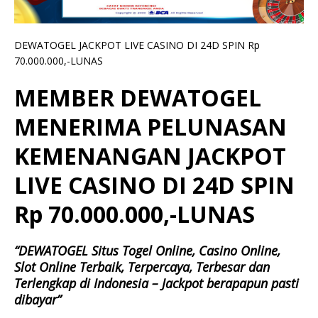
DEWATOGEL JACKPOT LIVE CASINO DI 24D SPIN Rp
70.000.000,-LUNAS
MEMBER DEWATOGEL
MENERIMA PELUNASAN
KEMENANGAN JACKPOT
LIVE CASINO DI 24D SPIN
Rp 70.000.000,-LUNAS
“DEWATOGEL Situs Togel Online, Casino Online,
Slot Online Terbaik, Terpercaya, Terbesar dan
Terlengkap di Indonesia – Jackpot berapapun pasti
dibayar”