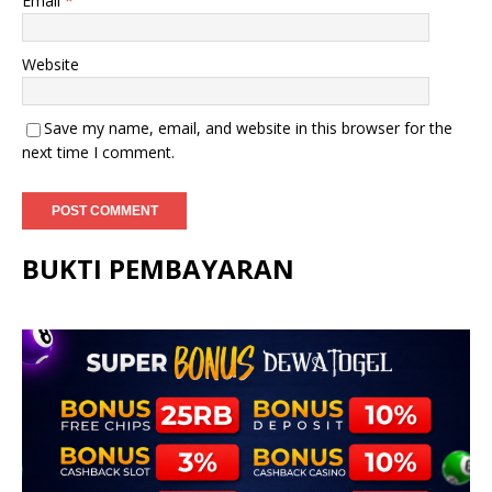
Email
*
Website
Save my name, email, and website in this browser for the
next time I comment.
BUKTI PEMBAYARAN