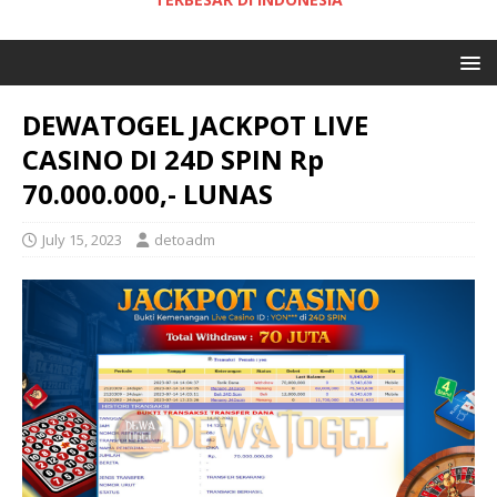
DEWATOGEL JACKPOT LIVE
CASINO DI 24D SPIN Rp
70.000.000,- LUNAS
July 15, 2023
detoadm