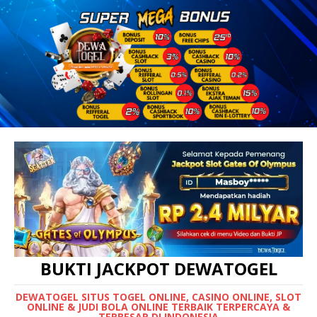
BUKTI JACKPOT DEWATOGEL
DEWATOGEL SITUS TOGEL ONLINE, CASINO ONLINE, SLOT
ONLINE & JUDI BOLA ONLINE TERBAIK TERPERCAYA &
TERBESAR DI INDONESIA