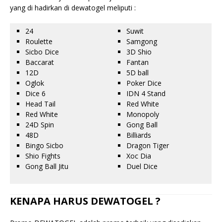
yang di hadirkan di dewatogel meliputi :
24
Suwit
Roulette
Samgong
Sicbo Dice
3D Shio
Baccarat
Fantan
12D
5D ball
Oglok
Poker Dice
Dice 6
IDN 4 Stand
Head Tail
Red White
Red White
Monopoly
24D Spin
Gong Ball
48D
Billiards
Bingo Sicbo
Dragon Tiger
Shio Fights
Xoc Dia
Gong Ball Jitu
Duel Dice
KENAPA HARUS DEWATOGEL ?