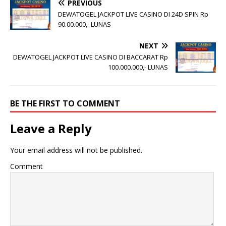
PREVIOUS
DEWATOGEL JACKPOT LIVE CASINO DI 24D SPIN Rp
90.00.000,- LUNAS
NEXT
DEWATOGEL JACKPOT LIVE CASINO DI BACCARAT Rp
100.000.000,- LUNAS
BE THE FIRST TO COMMENT
Leave a Reply
Your email address will not be published.
Comment