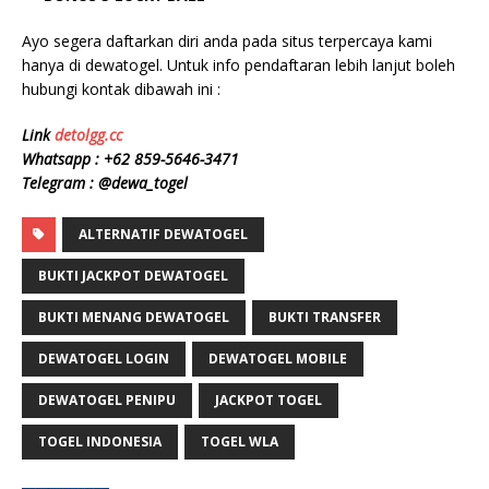
Ayo segera daftarkan diri anda pada situs terpercaya kami
hanya di dewatogel. Untuk info pendaftaran lebih lanjut boleh
hubungi kontak dibawah ini :
Link
detolgg.cc
Whatsapp :
+62 859-5646-3471
Telegram : @dewa_togel
ALTERNATIF DEWATOGEL
BUKTI JACKPOT DEWATOGEL
BUKTI MENANG DEWATOGEL
BUKTI TRANSFER
DEWATOGEL LOGIN
DEWATOGEL MOBILE
DEWATOGEL PENIPU
JACKPOT TOGEL
TOGEL INDONESIA
TOGEL WLA