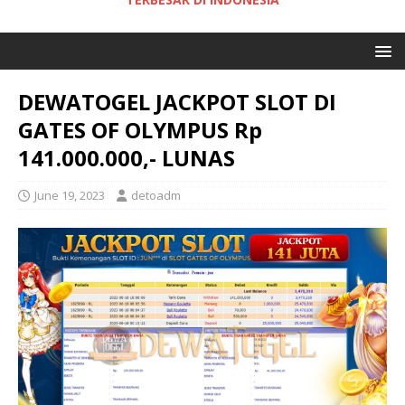
DEWATOGEL JACKPOT SLOT DI
GATES OF OLYMPUS Rp
141.000.000,- LUNAS
June 19, 2023
detoadm