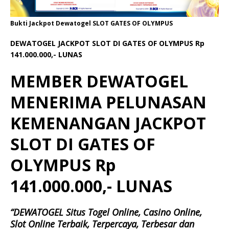
Bukti Jackpot Dewatogel SLOT GATES OF OLYMPUS
DEWATOGEL JACKPOT SLOT DI GATES OF OLYMPUS Rp
141.000.000,- LUNAS
MEMBER DEWATOGEL
MENERIMA PELUNASAN
KEMENANGAN JACKPOT
SLOT DI GATES OF
OLYMPUS Rp
141.000.000,- LUNAS
“DEWATOGEL Situs Togel Online, Casino Online,
Slot Online Terbaik, Terpercaya, Terbesar dan