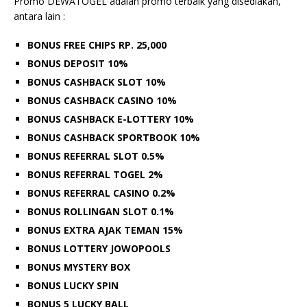
Promo DEWATOGEL adalah promo terbaik yang disediakan,
antara lain :
BONUS FREE CHIPS RP. 25,000
BONUS DEPOSIT 10%
BONUS CASHBACK SLOT 10%
BONUS CASHBACK CASINO 10%
BONUS CASHBACK E-LOTTERY 10%
BONUS CASHBACK SPORTBOOK 10%
BONUS REFERRAL SLOT 0.5%
BONUS REFERRAL TOGEL 2%
BONUS REFERRAL CASINO 0.2%
BONUS ROLLINGAN SLOT 0.1%
BONUS EXTRA AJAK TEMAN 15%
BONUS LOTTERY JOWOPOOLS
BONUS MYSTERY BOX
BONUS LUCKY SPIN
BONUS 5 LUCKY BALL