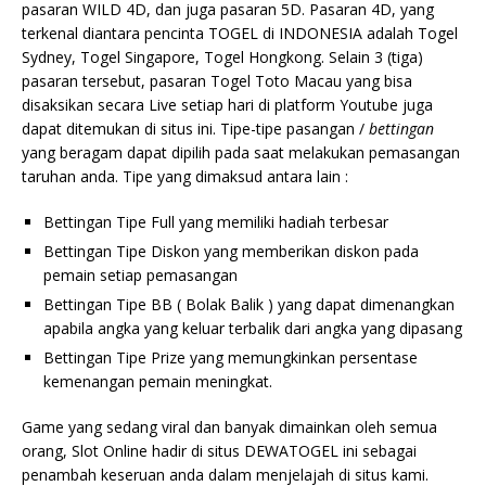
pasaran WILD 4D, dan juga pasaran 5D. Pasaran 4D, yang
terkenal diantara pencinta TOGEL di INDONESIA adalah Togel
Sydney, Togel Singapore, Togel Hongkong. Selain 3 (tiga)
pasaran tersebut, pasaran Togel Toto Macau yang bisa
disaksikan secara Live setiap hari di platform Youtube juga
dapat ditemukan di situs ini. Tipe-tipe pasangan /
bettingan
yang beragam dapat dipilih pada saat melakukan pemasangan
taruhan anda. Tipe yang dimaksud antara lain :
Bettingan Tipe Full yang memiliki hadiah terbesar
Bettingan Tipe Diskon yang memberikan diskon pada
pemain setiap pemasangan
Bettingan Tipe BB ( Bolak Balik ) yang dapat dimenangkan
apabila angka yang keluar terbalik dari angka yang dipasang
Bettingan Tipe Prize yang memungkinkan persentase
kemenangan pemain meningkat.
Game yang sedang viral dan banyak dimainkan oleh semua
orang, Slot Online hadir di situs DEWATOGEL ini sebagai
penambah keseruan anda dalam menjelajah di situs kami.