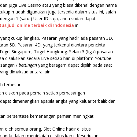
k dan juga Live Casino atau yang biasa dikenal dengan nama
g cukup mudah digunakan juga tersedia dalam situs ini, salah
dengan 1 (satu ) User ID saja, anda sudah dapat
itus judi online terbaik di Indonesia
ini.
ang cukup lengkap. Pasaran yang hadir ada pasaran 3D,
ran 5D. Pasaran 4D, yang terkenal diantara pencinta
gel Singapore, Togel Hongkong. Selain 3 (tiga) pasaran
a disaksikan secara Live setiap hari di platform Youtube
pasangan /
bettingan
yang beragam dapat dipilih pada saat
ng dimaksud antara lain :
ah terbesar
an diskon pada pemain setiap pemasangan
 dapat dimenangkan apabila angka yang keluar terbalik dari
nkan persentase kemenangan pemain meningkat.
 oleh semua orang, Slot Online hadir di situs
nda dalam menjelajah di situs kami. Keseriusan