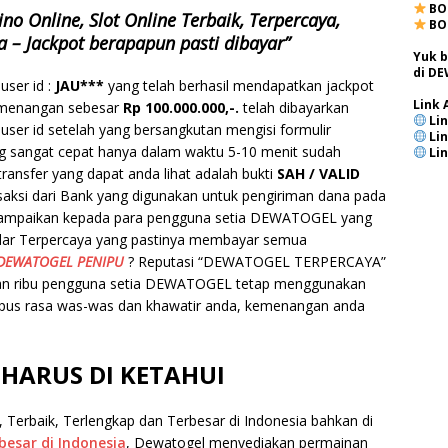
BO
no Online, Slot Online Terbaik, Terpercaya,
BO
a – Jackpot berapapun pasti dibayar”
Yuk b
di D
ser id :
JAU***
yang telah berhasil mendapatkan jackpot
Link 
enangan sebesar
Rp 100.000.000,-.
telah dibayarkan
Lin
ser id setelah yang bersangkutan mengisi formulir
Lin
ng sangat cepat hanya dalam waktu 5-10 menit sudah
Lin
transfer yang dapat anda lihat adalah bukti
SAH / VALID
nsaksi dari Bank yang digunakan untuk pengiriman dana pada
mi sampaikan kepada para pengguna setia DEWATOGEL yang
ndar Terpercaya yang pastinya membayar semua
DEWATOGEL PENIPU
? Reputasi “DEWATOGEL TERPERCAYA”
usan ribu pengguna setia DEWATOGEL tetap menggunakan
. Hapus rasa was-was dan khawatir anda, kemenangan anda
HARUS DI KETAHUI
, Terbaik, Terlengkap dan Terbesar di Indonesia bahkan di
rbesar di Indonesia
, Dewatogel menyediakan permainan