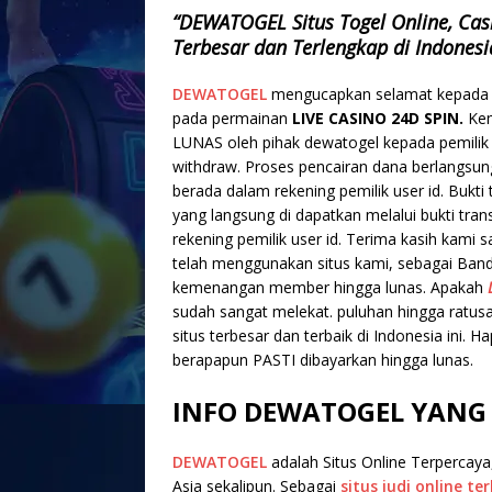
“DEWATOGEL Situs Togel Online, Casi
Terbesar dan Terlengkap di Indonesi
DEWATOGEL
mengucapkan selamat kepada u
pada permainan
LIVE CASINO 24D SPIN.
Kem
LUNAS oleh pihak dewatogel kepada pemilik u
withdraw. Proses pencairan dana berlangsu
berada dalam rekening pemilik user id. Bukti 
yang langsung di dapatkan melalui bukti tra
rekening pemilik user id. Terima kasih ka
telah menggunakan situs kami, sebagai Ba
kemenangan member hingga lunas. Apakah
sudah sangat melekat. puluhan hingga rat
situs terbesar dan terbaik di Indonesia ini
berapapun PASTI dibayarkan hingga lunas.
INFO DEWATOGEL YANG 
DEWATOGEL
adalah Situs Online Terpercaya
Asia sekalipun. Sebagai
situs judi online te