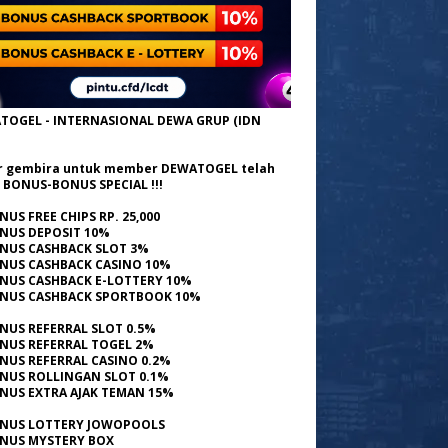
TOGEL - INTERNASIONAL DEWA GRUP (IDN
r gembira untuk member DEWATOGEL telah
r
BONUS-BONUS SPECIAL
!!!
US FREE CHIPS RP. 25,000
NUS DEPOSIT 10%
NUS CASHBACK SLOT 3%
NUS CASHBACK CASINO 10%
NUS CASHBACK E-LOTTERY 10%
NUS CASHBACK SPORTBOOK 10%
NUS REFERRAL SLOT 0.5%
NUS REFERRAL TOGEL 2%
NUS REFERRAL CASINO 0.2%
NUS ROLLINGAN SLOT 0.1%
NUS EXTRA AJAK TEMAN 15%
NUS LOTTERY JOWOPOOLS
NUS MYSTERY BOX