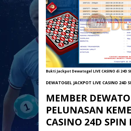
Bukti Jackpot Dewatogel LIVE CASINO di 24D S
DEWATOGEL JACKPOT LIVE CASINO 24D SPI
MEMBER DEWATO
PELUNASAN KEME
CASINO 24D SPIN R