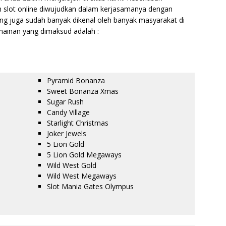
lot online diwujudkan dalam kerjasamanya dengan
yang juga sudah banyak dikenal oleh banyak masyarakat di
mainan yang dimaksud adalah :
Pyramid Bonanza
Sweet Bonanza Xmas
Sugar Rush
Candy Village
Starlight Christmas
Joker Jewels
5 Lion Gold
5 Lion Gold Megaways
Wild West Gold
Wild West Megaways
Slot Mania Gates Olympus