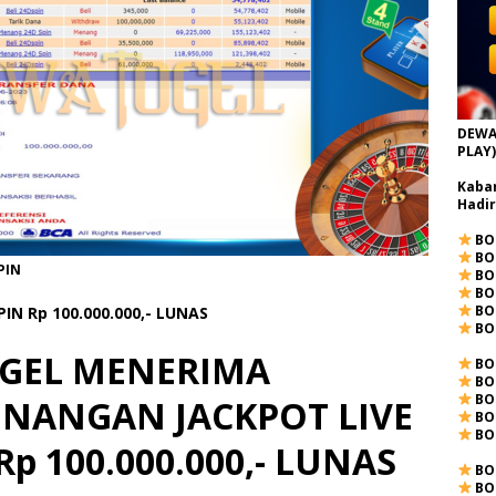
DEWA
PLAY)
Kaba
Hadi
BON
BO
PIN
BO
BO
BO
N Rp 100.000.000,- LUNAS
BO
GEL MENERIMA
BO
BO
BO
NANGAN JACKPOT LIVE
BO
BO
p 100.000.000,- LUNAS
BO
BO