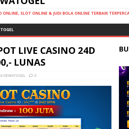
EWATOGEL
 ONLINE, SLOT ONLINE & JUDI BOLA ONLINE TERBAIK TERPERCA
ATOGEL
OT LIVE CASINO 24D
BU
00,- LUNAS
pot DEWATOGEL
0