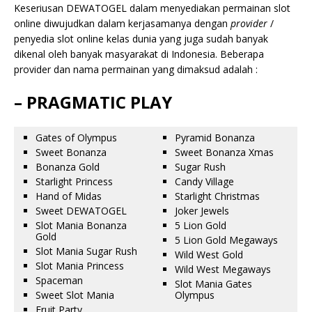
Keseriusan DEWATOGEL dalam menyediakan permainan slot
online diwujudkan dalam kerjasamanya dengan
provider
/
penyedia slot online kelas dunia yang juga sudah banyak
dikenal oleh banyak masyarakat di Indonesia. Beberapa
provider dan nama permainan yang dimaksud adalah :
– PRAGMATIC PLAY
Gates of Olympus
Pyramid Bonanza
Sweet Bonanza
Sweet Bonanza Xmas
Bonanza Gold
Sugar Rush
Starlight Princess
Candy Village
Hand of Midas
Starlight Christmas
Sweet DEWATOGEL
Joker Jewels
Slot Mania Bonanza
5 Lion Gold
Gold
5 Lion Gold Megaways
Slot Mania Sugar Rush
Wild West Gold
Slot Mania Princess
Wild West Megaways
Spaceman
Slot Mania Gates
Sweet Slot Mania
Olympus
Fruit Party