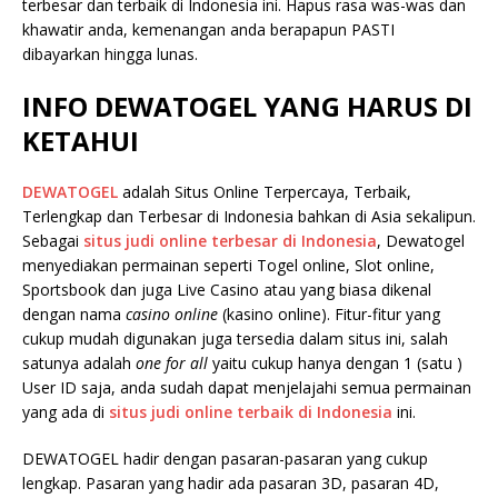
terbesar dan terbaik di Indonesia ini. Hapus rasa was-was dan
khawatir anda, kemenangan anda berapapun PASTI
dibayarkan hingga lunas.
INFO DEWATOGEL YANG HARUS DI
KETAHUI
DEWATOGEL
adalah Situs Online Terpercaya, Terbaik,
Terlengkap dan Terbesar di Indonesia bahkan di Asia sekalipun.
Sebagai
situs judi online terbesar di Indonesia
, Dewatogel
menyediakan permainan seperti Togel online, Slot online,
Sportsbook dan juga Live Casino atau yang biasa dikenal
dengan nama
casino online
(kasino online). Fitur-fitur yang
cukup mudah digunakan juga tersedia dalam situs ini, salah
satunya adalah
one for all
yaitu cukup hanya dengan 1 (satu )
User ID saja, anda sudah dapat menjelajahi semua permainan
yang ada di
situs judi online terbaik di Indonesia
ini.
DEWATOGEL hadir dengan pasaran-pasaran yang cukup
lengkap. Pasaran yang hadir ada pasaran 3D, pasaran 4D,