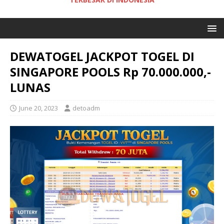
DEWATOGEL JACKPOT TOGEL DI
SINGAPORE POOLS Rp 70.000.000,-
LUNAS
June 20, 2023
detoadm