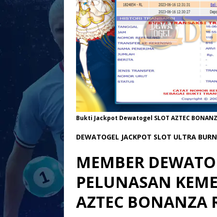
Bukti Jackpot Dewatogel SLOT AZTEC BONAN
DEWATOGEL JACKPOT SLOT ULTRA BURN R
MEMBER DEWATO
PELUNASAN KEME
AZTEC BONANZA Rp