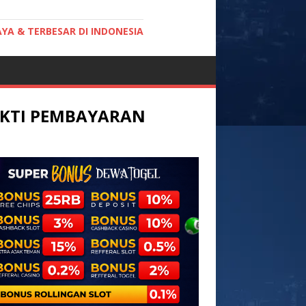
YA & TERBESAR DI INDONESIA
KTI PEMBAYARAN