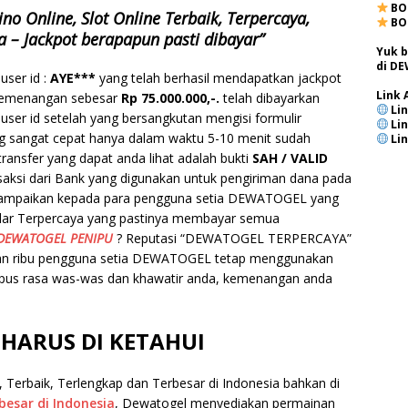
BO
no Online, Slot Online Terbaik, Terpercaya,
BO
a – Jackpot berapapun pasti dibayar”
Yuk b
di D
ser id :
AYE***
yang telah berhasil mendapatkan jackpot
Link 
emenangan sebesar
Rp 75.000.000,-.
telah dibayarkan
Lin
ser id setelah yang bersangkutan mengisi formulir
Lin
ng sangat cepat hanya dalam waktu 5-10 menit sudah
Lin
transfer yang dapat anda lihat adalah bukti
SAH / VALID
nsaksi dari Bank yang digunakan untuk pengiriman dana pada
mi sampaikan kepada para pengguna setia DEWATOGEL yang
ndar Terpercaya yang pastinya membayar semua
DEWATOGEL PENIPU
? Reputasi “DEWATOGEL TERPERCAYA”
usan ribu pengguna setia DEWATOGEL tetap menggunakan
. Hapus rasa was-was dan khawatir anda, kemenangan anda
HARUS DI KETAHUI
, Terbaik, Terlengkap dan Terbesar di Indonesia bahkan di
rbesar di Indonesia
, Dewatogel menyediakan permainan