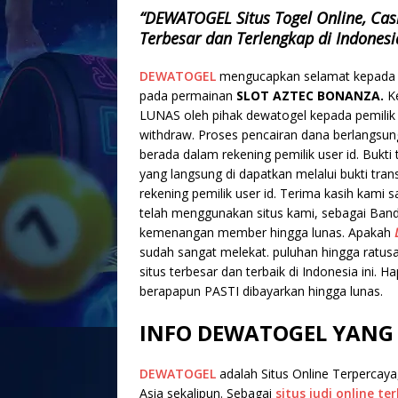
“DEWATOGEL Situs Togel Online, Casi
Terbesar dan Terlengkap di Indonesi
DEWATOGEL
mengucapkan selamat kepada u
pada permainan
SLOT AZTEC BONANZA.
K
LUNAS oleh pihak dewatogel kepada pemilik u
withdraw. Proses pencairan dana berlangsu
berada dalam rekening pemilik user id. Bukti 
yang langsung di dapatkan melalui bukti tra
rekening pemilik user id. Terima kasih ka
telah menggunakan situs kami, sebagai Ba
kemenangan member hingga lunas. Apakah
sudah sangat melekat. puluhan hingga rat
situs terbesar dan terbaik di Indonesia ini
berapapun PASTI dibayarkan hingga lunas.
INFO DEWATOGEL YANG 
DEWATOGEL
adalah Situs Online Terpercaya
Asia sekalipun. Sebagai
situs judi online te