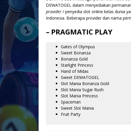
DEWATOGEL dalam menyediakan permainan s
provider
/ penyedia slot online kelas dunia 
Indonesia. Beberapa provider dan nama per
– PRAGMATIC PLAY
Gates of Olympus
Sweet Bonanza
Bonanza Gold
Starlight Princess
Hand of Midas
Sweet DEWATOGEL
Slot Mania Bonanza Gold
Slot Mania Sugar Rush
Slot Mania Princess
Spaceman
Sweet Slot Mania
Fruit Party