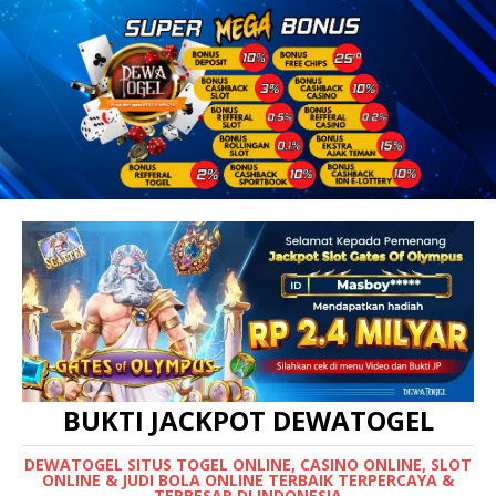
BUKTI JACKPOT DEWATOGEL
DEWATOGEL SITUS TOGEL ONLINE, CASINO ONLINE, SLOT
ONLINE & JUDI BOLA ONLINE TERBAIK TERPERCAYA &
TERBESAR DI INDONESIA