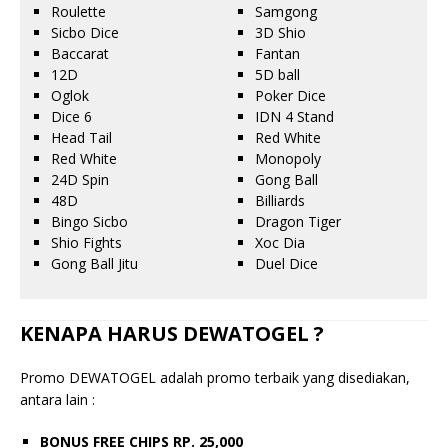
Roulette
Samgong
Sicbo Dice
3D Shio
Baccarat
Fantan
12D
5D ball
Oglok
Poker Dice
Dice 6
IDN 4 Stand
Head Tail
Red White
Red White
Monopoly
24D Spin
Gong Ball
48D
Billiards
Bingo Sicbo
Dragon Tiger
Shio Fights
Xoc Dia
Gong Ball Jitu
Duel Dice
KENAPA HARUS DEWATOGEL ?
Promo DEWATOGEL adalah promo terbaik yang disediakan,
antara lain :
BONUS FREE CHIPS RP. 25,000