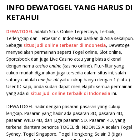
INFO DEWATOGEL YANG HARUS DI
KETAHUI
DEWATOGEL
adalah Situs Online Terpercaya, Terbaik,
Terlengkap dan Terbesar di Indonesia bahkan di Asia sekalipun.
Sebagai
situs judi online terbesar di Indonesia
, Dewatogel
menyediakan permainan seperti Togel online, Slot online,
Sportsbook dan juga Live Casino atau yang biasa dikenal
dengan nama
casino online
(kasino online). Fitur-fitur yang
cukup mudah digunakan juga tersedia dalam situs ini, salah
satunya adalah
one for all
yaitu cukup hanya dengan 1 (satu )
User ID saja, anda sudah dapat menjelajahi semua permainan
yang ada di
situs judi online terbaik di Indonesia
ini.
DEWATOGEL hadir dengan pasaran-pasaran yang cukup
lengkap. Pasaran yang hadir ada pasaran 3D, pasaran 4D,
pasaran WILD 4D, dan juga pasaran 5D. Pasaran 4D, yang
terkenal diantara pencinta TOGEL di INDONESIA adalah Togel
Sydney, Togel Singapore, Togel Hongkong. Selain 3 (tiga)