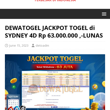
DEWATOGEL JACKPOT TOGEL di
SYDNEY 4D Rp 63.000.000 ,-LUNAS
June 15, 2023
detoadm