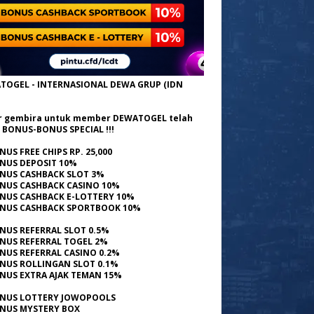
TOGEL - INTERNASIONAL DEWA GRUP (IDN
r gembira untuk member DEWATOGEL telah
r
BONUS-BONUS SPECIAL
!!!
US FREE CHIPS RP. 25,000
NUS DEPOSIT 10%
NUS CASHBACK SLOT 3%
NUS CASHBACK CASINO 10%
NUS CASHBACK E-LOTTERY 10%
NUS CASHBACK SPORTBOOK 10%
NUS REFERRAL SLOT 0.5%
NUS REFERRAL TOGEL 2%
NUS REFERRAL CASINO 0.2%
NUS ROLLINGAN SLOT 0.1%
NUS EXTRA AJAK TEMAN 15%
NUS LOTTERY JOWOPOOLS
NUS MYSTERY BOX