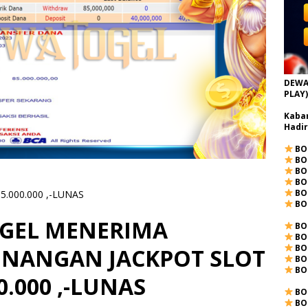
DEWA
PLAY)
Kaba
Hadi
BON
BO
BO
BO
BO
.000.000 ,-LUNAS
BO
GEL MENERIMA
BO
BO
BO
NANGAN JACKPOT SLOT
BO
BO
0.000 ,-LUNAS
BO
BO