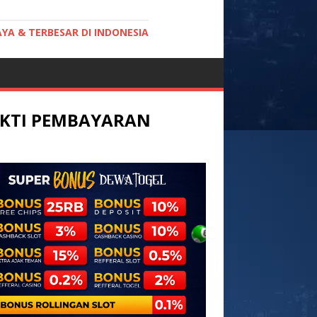
YA & TERBESAR DI INDONESIA
KTI PEMBAYARAN