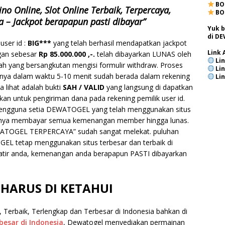
BO
no Online, Slot Online Terbaik, Terpercaya,
BO
a – Jackpot berapapun pasti dibayar”
Yuk b
di D
ser id :
BIG***
yang telah berhasil mendapatkan jackpot
Link 
gan sebesar
Rp 85.000.000 ,-.
telah dibayarkan LUNAS oleh
Lin
lah yang bersangkutan mengisi formulir withdraw. Proses
Lin
anya dalam waktu 5-10 menit sudah berada dalam rekening
Lin
a lihat adalah bukti
SAH / VALID
yang langsung di dapatkan
akan untuk pengiriman dana pada rekening pemilik user id.
pengguna setia DEWATOGEL yang telah menggunakan situs
tinya membayar semua kemenangan member hingga lunas.
WATOGEL TERPERCAYA” sudah sangat melekat. puluhan
EL tetap menggunakan situs terbesar dan terbaik di
watir anda, kemenangan anda berapapun PASTI dibayarkan
HARUS DI KETAHUI
, Terbaik, Terlengkap dan Terbesar di Indonesia bahkan di
rbesar di Indonesia
, Dewatogel menyediakan permainan