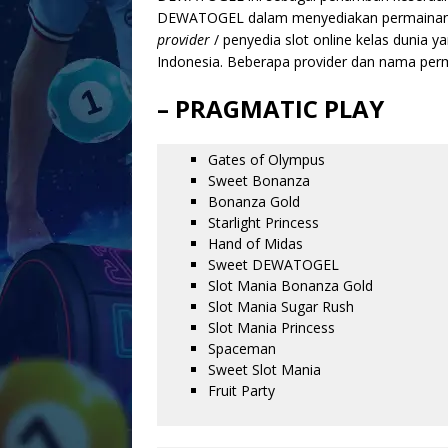
DEWATOGEL dalam menyediakan permainan s
provider
/ penyedia slot online kelas dunia 
Indonesia. Beberapa provider dan nama per
– PRAGMATIC PLAY
Gates of Olympus
Sweet Bonanza
Bonanza Gold
Starlight Princess
Hand of Midas
Sweet DEWATOGEL
Slot Mania Bonanza Gold
Slot Mania Sugar Rush
Slot Mania Princess
Spaceman
Sweet Slot Mania
Fruit Party