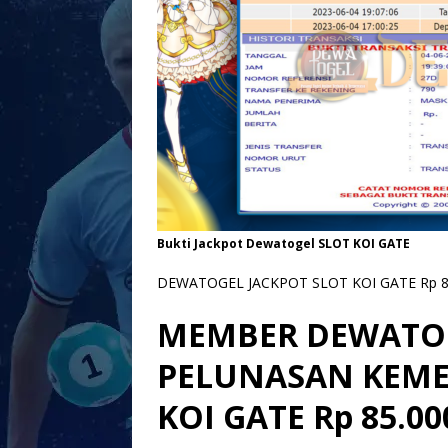
Bukti Jackpot Dewatogel SLOT KOI GATE
DEWATOGEL JACKPOT SLOT KOI GATE Rp 85
MEMBER DEWATO
PELUNASAN KEME
KOI GATE Rp 85.00