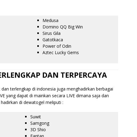
Medusa
Domino QQ Big Win
Sirus Gila
Gatotkaca
Power of Odin
Aztec Lucky Gems
TERLENGKAP DAN TERPERCAYA
k dan terlengkap di indonesia juga menghadirkan berbagai
VE yang dapat di mainkan secara LIVE dimana saja dan
hadirkan di dewatogel meliputi :
Suwit
Samgong
3D Shio
Fantan