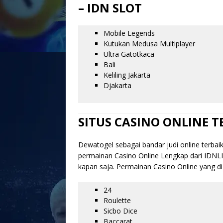
– IDN SLOT
Mobile Legends
Kutukan Medusa Multiplayer
Ultra Gatotkaca
Bali
Keliling Jakarta
Djakarta
SITUS CASINO ONLINE 
Dewatogel sebagai bandar judi online terbai
permainan Casino Online Lengkap dari IDNLI
kapan saja. Permainan Casino Online yang di 
24
Roulette
Sicbo Dice
Baccarat