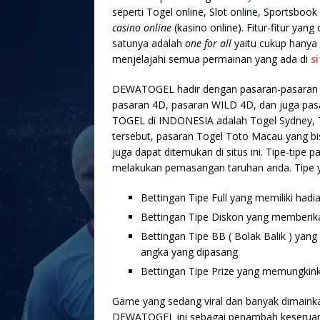
seperti Togel online, Slot online, Sportsboo
casino online
(kasino online). Fitur-fitur yan
satunya adalah
one for all
yaitu cukup hanya 
menjelajahi semua permainan yang ada di
s
DEWATOGEL hadir dengan pasaran-pasaran y
pasaran 4D, pasaran WILD 4D, dan juga pasa
TOGEL di INDONESIA adalah Togel Sydney, To
tersebut, pasaran Togel Toto Macau yang bis
juga dapat ditemukan di situs ini. Tipe-tipe 
melakukan pemasangan taruhan anda. Tipe ya
Bettingan Tipe Full yang memiliki hadi
Bettingan Tipe Diskon yang memberik
Bettingan Tipe BB ( Bolak Balik ) yang
angka yang dipasang
Bettingan Tipe Prize yang memungki
Game yang sedang viral dan banyak dimainkan
DEWATOGEL ini sebagai penambah keseruan a