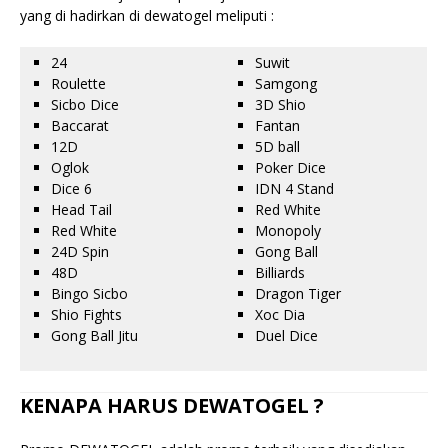
yang di hadirkan di dewatogel meliputi :
24
Suwit
Roulette
Samgong
Sicbo Dice
3D Shio
Baccarat
Fantan
12D
5D ball
Oglok
Poker Dice
Dice 6
IDN 4 Stand
Head Tail
Red White
Red White
Monopoly
24D Spin
Gong Ball
48D
Billiards
Bingo Sicbo
Dragon Tiger
Shio Fights
Xoc Dia
Gong Ball Jitu
Duel Dice
KENAPA HARUS DEWATOGEL ?