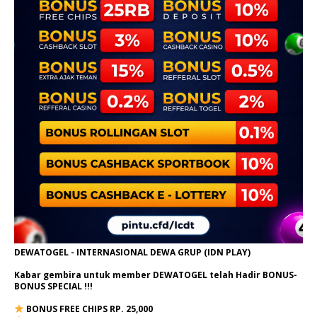
DEWATOGEL - INTERNASIONAL DEWA GRUP (IDN PLAY)
Kabar gembira untuk member DEWATOGEL telah Hadir
BONUS-
BONUS SPECIAL
!!!
BONUS FREE CHIPS RP. 25,000