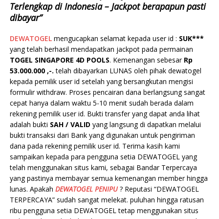
Terlengkap di Indonesia – Jackpot berapapun pasti
dibayar”
DEWATOGEL
mengucapkan selamat kepada user id :
SUK***
yang telah berhasil mendapatkan jackpot pada permainan
TOGEL SINGAPORE 4D POOLS
. Kemenangan sebesar
Rp
53.000.000 ,-.
telah dibayarkan LUNAS oleh pihak dewatogel
kepada pemilik user id setelah yang bersangkutan mengisi
formulir withdraw. Proses pencairan dana berlangsung sangat
cepat hanya dalam waktu 5-10 menit sudah berada dalam
rekening pemilik user id. Bukti transfer yang dapat anda lihat
adalah bukti
SAH / VALID
yang langsung di dapatkan melalui
bukti transaksi dari Bank yang digunakan untuk pengiriman
dana pada rekening pemilik user id. Terima kasih kami
sampaikan kepada para pengguna setia DEWATOGEL yang
telah menggunakan situs kami, sebagai Bandar Terpercaya
yang pastinya membayar semua kemenangan member hingga
lunas. Apakah
DEWATOGEL PENIPU
? Reputasi “DEWATOGEL
TERPERCAYA” sudah sangat melekat. puluhan hingga ratusan
ribu pengguna setia DEWATOGEL tetap menggunakan situs