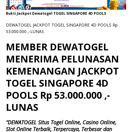
Bukti Jackpot Dewatogel TOGEL SINGAPORE 4D POOLS
DEWATOGEL JACKPOT TOGEL SINGAPORE 4D POOLS Rp
53.000.000 ,-LUNAS
MEMBER DEWATOGEL
MENERIMA PELUNASAN
KEMENANGAN JACKPOT
TOGEL SINGAPORE 4D
POOLS Rp 53.000.000 ,-
LUNAS
“DEWATOGEL Situs Togel Online, Casino Online,
Slot Online Terbaik, Terpercaya, Terbesar dan