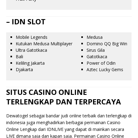
– IDN SLOT
Mobile Legends
Medusa
Kutukan Medusa Multiplayer
Domino QQ Big Win
Ultra Gatotkaca
Sirus Gila
Bali
Gatotkaca
Keliling Jakarta
Power of Odin
Djakarta
Aztec Lucky Gems
SITUS CASINO ONLINE
TERLENGKAP DAN TERPERCAYA
Dewatogel sebagai bandar judi online terbaik dan terlengkap di
indonesia juga menghadirkan berbagai permainan Casino
Online Lengkap dari IDNLIVE yang dapat di mainkan secara
LIVE dimana saja dan kapan saja. Permainan Casino Online