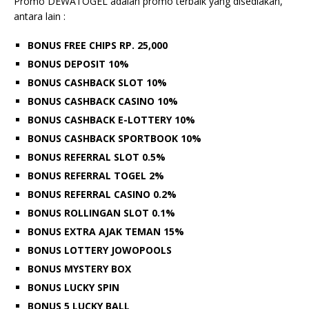
Promo DEWATOGEL adalah promo terbaik yang disediakan,
antara lain :
BONUS FREE CHIPS RP. 25,000
BONUS DEPOSIT 10%
BONUS CASHBACK SLOT 10%
BONUS CASHBACK CASINO 10%
BONUS CASHBACK E-LOTTERY 10%
BONUS CASHBACK SPORTBOOK 10%
BONUS REFERRAL SLOT 0.5%
BONUS REFERRAL TOGEL 2%
BONUS REFERRAL CASINO 0.2%
BONUS ROLLINGAN SLOT 0.1%
BONUS EXTRA AJAK TEMAN 15%
BONUS LOTTERY JOWOPOOLS
BONUS MYSTERY BOX
BONUS LUCKY SPIN
BONUS 5 LUCKY BALL