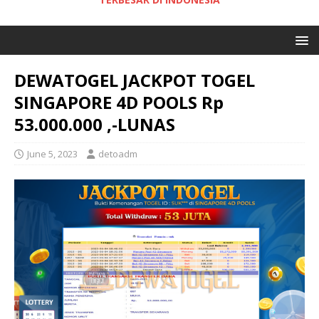
DEWATOGEL JACKPOT TOGEL
SINGAPORE 4D POOLS Rp
53.000.000 ,-LUNAS
June 5, 2023
detoadm