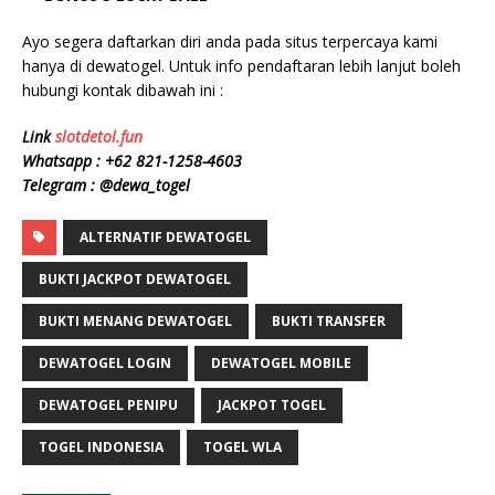
Ayo segera daftarkan diri anda pada situs terpercaya kami
hanya di dewatogel. Untuk info pendaftaran lebih lanjut boleh
hubungi kontak dibawah ini :
Link
slotdetol.fun
Whatsapp :
+62 821-1258-4603
Telegram : @dewa_togel
ALTERNATIF DEWATOGEL
BUKTI JACKPOT DEWATOGEL
BUKTI MENANG DEWATOGEL
BUKTI TRANSFER
DEWATOGEL LOGIN
DEWATOGEL MOBILE
DEWATOGEL PENIPU
JACKPOT TOGEL
TOGEL INDONESIA
TOGEL WLA