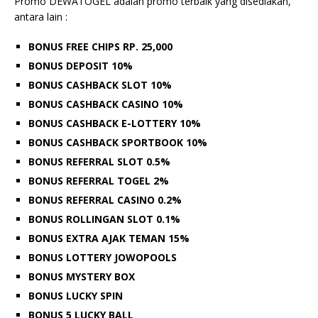
Promo DEWATOGEL adalah promo terbaik yang disediakan,
antara lain :
BONUS FREE CHIPS RP. 25,000
BONUS DEPOSIT 10%
BONUS CASHBACK SLOT 10%
BONUS CASHBACK CASINO 10%
BONUS CASHBACK E-LOTTERY 10%
BONUS CASHBACK SPORTBOOK 10%
BONUS REFERRAL SLOT 0.5%
BONUS REFERRAL TOGEL 2%
BONUS REFERRAL CASINO 0.2%
BONUS ROLLINGAN SLOT 0.1%
BONUS EXTRA AJAK TEMAN 15%
BONUS LOTTERY JOWOPOOLS
BONUS MYSTERY BOX
BONUS LUCKY SPIN
BONUS 5 LUCKY BALL