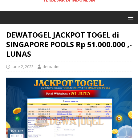
DEWATOGEL JACKPOT TOGEL di
SINGAPORE POOLS Rp 51.000.000 ,-
LUNAS
June 2, 2023
detoadm