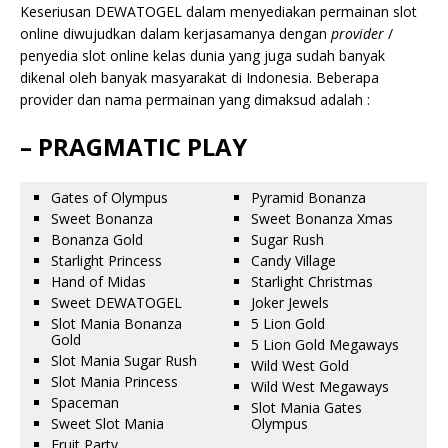
Keseriusan DEWATOGEL dalam menyediakan permainan slot
online diwujudkan dalam kerjasamanya dengan
provider
/
penyedia slot online kelas dunia yang juga sudah banyak
dikenal oleh banyak masyarakat di Indonesia. Beberapa
provider dan nama permainan yang dimaksud adalah :
– PRAGMATIC PLAY
Gates of Olympus
Pyramid Bonanza
Sweet Bonanza
Sweet Bonanza Xmas
Bonanza Gold
Sugar Rush
Starlight Princess
Candy Village
Hand of Midas
Starlight Christmas
Sweet DEWATOGEL
Joker Jewels
Slot Mania Bonanza
5 Lion Gold
Gold
5 Lion Gold Megaways
Slot Mania Sugar Rush
Wild West Gold
Slot Mania Princess
Wild West Megaways
Spaceman
Slot Mania Gates
Sweet Slot Mania
Olympus
Fruit Party