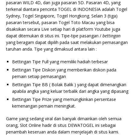
pasaran WILD 4D, dan juga pasaran 5D. Pasaran 4D, yang
terkenal diantara pencinta TOGEL di INDONESIA adalah Togel
Sydney, Togel Singapore, Togel Hongkong. Selain 3 (tiga)
pasaran tersebut, pasaran Togel Toto Macau yang bisa
disaksikan secara Live setiap hari di platform Youtube juga
dapat ditemukan di situs ini. Tipe-tipe pasangan /
bettingan
yang beragam dapat dipilih pada saat melakukan pemasangan
taruhan anda. Tipe yang dimaksud antara lain :
Bettingan Tipe Full yang memiliki hadiah terbesar
Bettingan Tipe Diskon yang memberikan diskon pada
pemain setiap pemasangan
Bettingan Tipe BB ( Bolak Balik ) yang dapat dimenangkan
apabila angka yang keluar terbalik dari angka yang dipasang
Bettingan Tipe Prize yang memungkinkan persentase
kemenangan pemain meningkat.
Game yang sedang viral dan banyak dimainkan oleh semua
orang, Slot Online hadir di situs DEWATOGEL ini sebagai
penambah keseruan anda dalam menjelajah di situs kami.