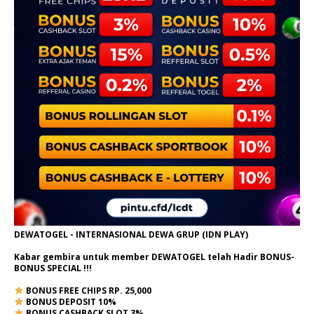
DEWATOGEL - INTERNASIONAL DEWA GRUP (IDN PLAY)
Kabar gembira untuk member DEWATOGEL telah Hadir
BONUS-
BONUS SPECIAL
!!!
BONUS FREE CHIPS RP. 25,000
BONUS DEPOSIT 10%
BONUS CASHBACK SLOT 3%