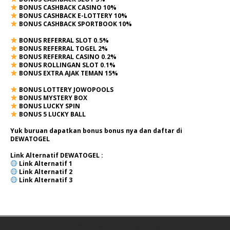
BONUS CASHBACK CASINO 10%
BONUS CASHBACK E-LOTTERY 10%
BONUS CASHBACK SPORTBOOK 10%
BONUS REFERRAL SLOT 0.5%
BONUS REFERRAL TOGEL 2%
BONUS REFERRAL CASINO 0.2%
BONUS ROLLINGAN SLOT 0.1%
BONUS EXTRA AJAK TEMAN 15%
BONUS LOTTERY JOWOPOOLS
BONUS MYSTERY BOX
BONUS LUCKY SPIN
BONUS 5 LUCKY BALL
Yuk buruan dapatkan bonus bonus nya dan daftar di
DEWATOGEL
Link Alternatif
DEWATOGEL
:
Link Alternatif 1
Link Alternatif 2
Link Alternatif 3
Copyright © 2026 | WordPress Theme by
MH Themes