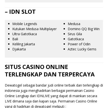
– IDN SLOT
Mobile Legends
Medusa
Kutukan Medusa Multiplayer
Domino QQ Big Win
Ultra Gatotkaca
Sirus Gila
Bali
Gatotkaca
Keliling Jakarta
Power of Odin
Djakarta
Aztec Lucky Gems
SITUS CASINO ONLINE
TERLENGKAP DAN TERPERCAYA
Dewatogel sebagai bandar judi online terbaik dan terlengkap di
indonesia juga menghadirkan berbagai permainan Casino
Online Lengkap dari IDNLIVE yang dapat di mainkan secara
LIVE dimana saja dan kapan saja. Permainan Casino Online
yang di hadirkan di dewatogel meliputi :