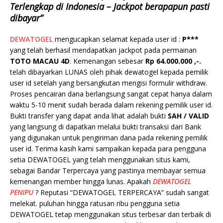
Terlengkap di Indonesia – Jackpot berapapun pasti
dibayar”
DEWATOGEL
mengucapkan selamat kepada user id :
P***
yang telah berhasil mendapatkan jackpot pada permainan
TOTO MACAU 4D
. Kemenangan sebesar
Rp 64.000.000 ,-.
telah dibayarkan LUNAS oleh pihak dewatogel kepada pemilik
user id setelah yang bersangkutan mengisi formulir withdraw.
Proses pencairan dana berlangsung sangat cepat hanya dalam
waktu 5-10 menit sudah berada dalam rekening pemilik user id.
Bukti transfer yang dapat anda lihat adalah bukti
SAH / VALID
yang langsung di dapatkan melalui bukti transaksi dari Bank
yang digunakan untuk pengiriman dana pada rekening pemilik
user id. Terima kasih kami sampaikan kepada para pengguna
setia DEWATOGEL yang telah menggunakan situs kami,
sebagai Bandar Terpercaya yang pastinya membayar semua
kemenangan member hingga lunas. Apakah
DEWATOGEL
PENIPU
? Reputasi “DEWATOGEL TERPERCAYA” sudah sangat
melekat. puluhan hingga ratusan ribu pengguna setia
DEWATOGEL tetap menggunakan situs terbesar dan terbaik di