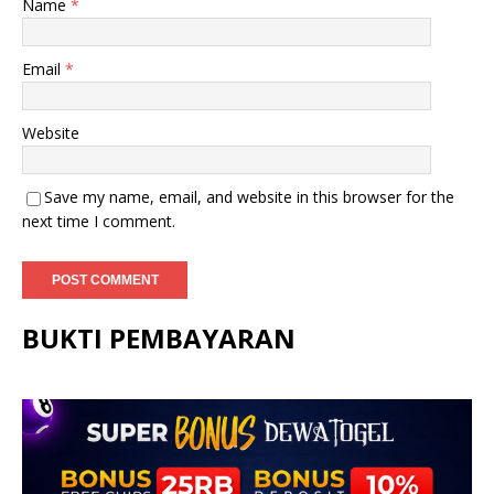
Name
*
Email
*
Website
Save my name, email, and website in this browser for the
next time I comment.
BUKTI PEMBAYARAN