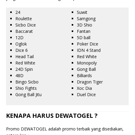
24
Suwit
Roulette
Samgong
Sicbo Dice
3D Shio
Baccarat
Fantan
12D
5D ball
Oglok
Poker Dice
Dice 6
IDN 4 Stand
Head Tail
Red White
Red White
Monopoly
24D Spin
Gong Ball
48D
Billiards
Bingo Sicbo
Dragon Tiger
Shio Fights
Xoc Dia
Gong Ball Jitu
Duel Dice
KENAPA HARUS DEWATOGEL ?
Promo DEWATOGEL adalah promo terbaik yang disediakan,