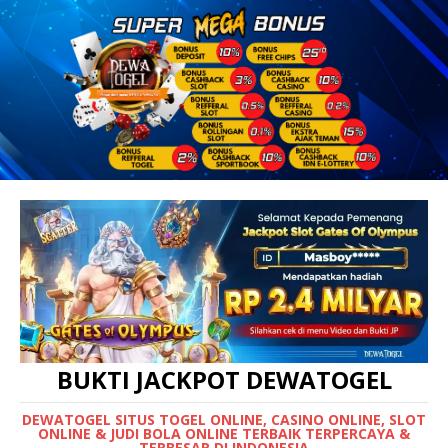
BUKTI JACKPOT DEWATOGEL
DEWATOGEL SITUS TOGEL ONLINE, CASINO ONLINE, SLOT
ONLINE & JUDI BOLA ONLINE TERBAIK TERPERCAYA &
TERBESAR DI INDONESIA