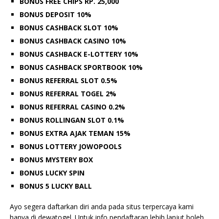
BONUS FREE CHIPS RP. 25,000
BONUS DEPOSIT 10%
BONUS CASHBACK SLOT 10%
BONUS CASHBACK CASINO 10%
BONUS CASHBACK E-LOTTERY 10%
BONUS CASHBACK SPORTBOOK 10%
BONUS REFERRAL SLOT 0.5%
BONUS REFERRAL TOGEL 2%
BONUS REFERRAL CASINO 0.2%
BONUS ROLLINGAN SLOT 0.1%
BONUS EXTRA AJAK TEMAN 15%
BONUS LOTTERY JOWOPOOLS
BONUS MYSTERY BOX
BONUS LUCKY SPIN
BONUS 5 LUCKY BALL
Ayo segera daftarkan diri anda pada situs terpercaya kami
hanya di dewatogel. Untuk info pendaftaran lebih lanjut boleh