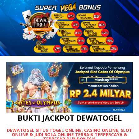
BUKTI JACKPOT DEWATOGEL
DEWATOGEL SITUS TOGEL ONLINE, CASINO ONLINE, SLOT
ONLINE & JUDI BOLA ONLINE TERBAIK TERPERCAYA &
TERBESAR DI INDONESIA