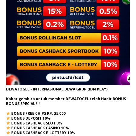
DEWATOGEL - INTERNASIONAL DEWA GRUP (IDN PLAY)
Kabar gembira untuk member DEWATOGEL telah Hadir
BONUS-
BONUS SPECIAL
!!!
BONUS FREE CHIPS RP. 25,000
BONUS DEPOSIT 10%
BONUS CASHBACK SLOT 3%
BONUS CASHBACK CASINO 10%
BONUS CASHBACK E-LOTTERY 10%