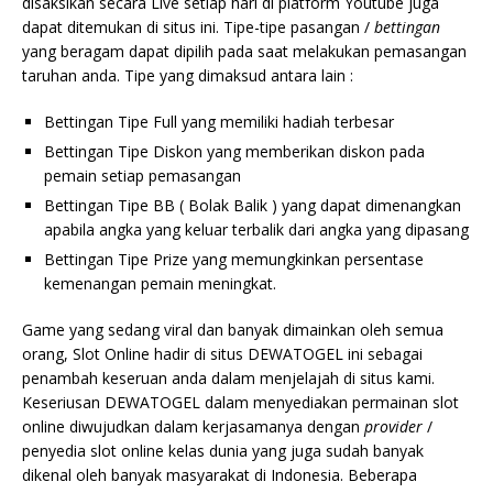
disaksikan secara Live setiap hari di platform Youtube juga
dapat ditemukan di situs ini. Tipe-tipe pasangan /
bettingan
yang beragam dapat dipilih pada saat melakukan pemasangan
taruhan anda. Tipe yang dimaksud antara lain :
Bettingan Tipe Full yang memiliki hadiah terbesar
Bettingan Tipe Diskon yang memberikan diskon pada
pemain setiap pemasangan
Bettingan Tipe BB ( Bolak Balik ) yang dapat dimenangkan
apabila angka yang keluar terbalik dari angka yang dipasang
Bettingan Tipe Prize yang memungkinkan persentase
kemenangan pemain meningkat.
Game yang sedang viral dan banyak dimainkan oleh semua
orang, Slot Online hadir di situs DEWATOGEL ini sebagai
penambah keseruan anda dalam menjelajah di situs kami.
Keseriusan DEWATOGEL dalam menyediakan permainan slot
online diwujudkan dalam kerjasamanya dengan
provider
/
penyedia slot online kelas dunia yang juga sudah banyak
dikenal oleh banyak masyarakat di Indonesia. Beberapa