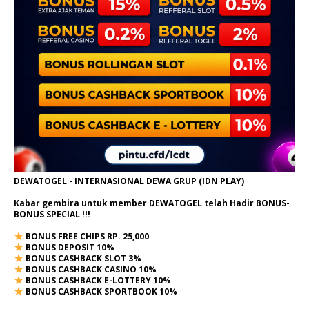
DEWATOGEL - INTERNASIONAL DEWA GRUP (IDN PLAY)
Kabar gembira untuk member DEWATOGEL telah Hadir
BONUS-
BONUS SPECIAL
!!!
BONUS FREE CHIPS RP. 25,000
BONUS DEPOSIT 10%
BONUS CASHBACK SLOT 3%
BONUS CASHBACK CASINO 10%
BONUS CASHBACK E-LOTTERY 10%
BONUS CASHBACK SPORTBOOK 10%