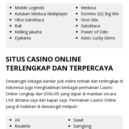
Mobile Legends
Medusa
Kutukan Medusa Multiplayer
Domino QQ Big Win
Ultra Gatotkaca
Sirus Gila
Bali
Gatotkaca
Keliling Jakarta
Power of Odin
Djakarta
Aztec Lucky Gems
SITUS CASINO ONLINE
TERLENGKAP DAN TERPERCAYA
Dewatogel sebagai bandar judi online terbaik dan terlengkap di
indonesia juga menghadirkan berbagai permainan Casino
Online Lengkap dari IDNLIVE yang dapat di mainkan secara
LIVE dimana saja dan kapan saja. Permainan Casino Online
yang di hadirkan di dewatogel meliputi :
24
Suwit
Roulette
Samgong