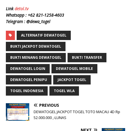
Link
detol.tv
Whatsapp :
+62 821-1258-4603
Telegram : @dewa_togel
ALTERNATIF DEWATOGEL
BUKTI JACKPOT DEWATOGEL
BUKTI MENANG DEWATOGEL
BUKTI TRANSFER
DEWATOGEL LOGIN
DEWATOGEL MOBILE
DEWATOGEL PENIPU
JACKPOT TOGEL
TOGEL INDONESIA
TOGEL WLA
PREVIOUS
DEWATOGEL JACKPOT TOGEL TOTO MACAU 4D Rp
52.000.000 ,-LUNAS
NEXT