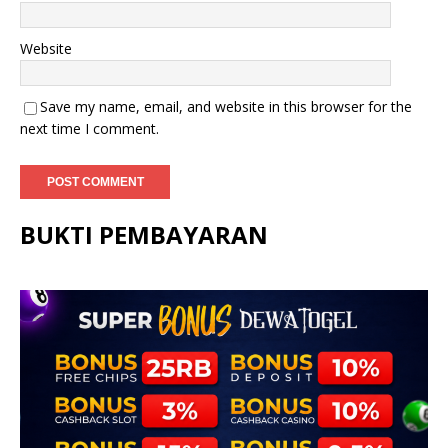
Website
Save my name, email, and website in this browser for the
next time I comment.
BUKTI PEMBAYARAN