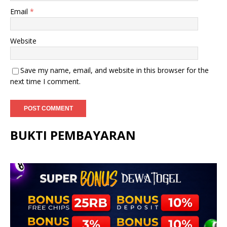
Email
*
Website
Save my name, email, and website in this browser for the
next time I comment.
BUKTI PEMBAYARAN