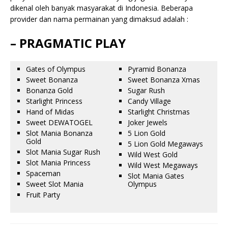
dikenal oleh banyak masyarakat di Indonesia. Beberapa
provider dan nama permainan yang dimaksud adalah :
– PRAGMATIC PLAY
Gates of Olympus
Pyramid Bonanza
Sweet Bonanza
Sweet Bonanza Xmas
Bonanza Gold
Sugar Rush
Starlight Princess
Candy Village
Hand of Midas
Starlight Christmas
Sweet DEWATOGEL
Joker Jewels
Slot Mania Bonanza
5 Lion Gold
Gold
5 Lion Gold Megaways
Slot Mania Sugar Rush
Wild West Gold
Slot Mania Princess
Wild West Megaways
Spaceman
Slot Mania Gates
Sweet Slot Mania
Olympus
Fruit Party