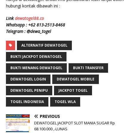
hubungi kontak dibawah ini :
Link
dewatogel88.co
Whatsapp :
+62 813-2513-8468
Telegram : @dewa_togel
ALTERNATIF DEWATOGEL
BUKTI JACKPOT DEWATOGEL
BUKTI MENANG DEWATOGEL
BUKTI TRANSFER
DEWATOGEL LOGIN
DEWATOGEL MOBILE
DEWATOGEL PENIPU
JACKPOT TOGEL
TOGEL INDONESIA
TOGEL WLA
PREVIOUS
DEWATOGEL JACKPOT SLOT MANIA SUGAR Rp
68.100.000 ,-LUNAS