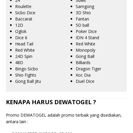
24
Suwit
Roulette
Samgong
Sicbo Dice
3D Shio
Baccarat
Fantan
12D
5D ball
Oglok
Poker Dice
Dice 6
IDN 4 Stand
Head Tail
Red White
Red White
Monopoly
24D Spin
Gong Ball
48D
Billiards
Bingo Sicbo
Dragon Tiger
Shio Fights
Xoc Dia
Gong Ball Jitu
Duel Dice
KENAPA HARUS DEWATOGEL ?
Promo DEWATOGEL adalah promo terbaik yang disediakan,
antara lain :