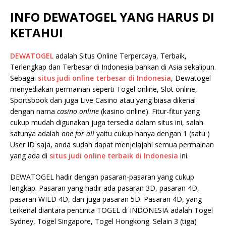
INFO DEWATOGEL YANG HARUS DI
KETAHUI
DEWATOGEL
adalah Situs Online Terpercaya, Terbaik,
Terlengkap dan Terbesar di Indonesia bahkan di Asia sekalipun.
Sebagai
situs judi online terbesar di Indonesia
, Dewatogel
menyediakan permainan seperti Togel online, Slot online,
Sportsbook dan juga Live Casino atau yang biasa dikenal
dengan nama
casino online
(kasino online). Fitur-fitur yang
cukup mudah digunakan juga tersedia dalam situs ini, salah
satunya adalah
one for all
yaitu cukup hanya dengan 1 (satu )
User ID saja, anda sudah dapat menjelajahi semua permainan
yang ada di
situs judi online terbaik di Indonesia
ini.
DEWATOGEL hadir dengan pasaran-pasaran yang cukup
lengkap. Pasaran yang hadir ada pasaran 3D, pasaran 4D,
pasaran WILD 4D, dan juga pasaran 5D. Pasaran 4D, yang
terkenal diantara pencinta TOGEL di INDONESIA adalah Togel
Sydney, Togel Singapore, Togel Hongkong. Selain 3 (tiga)