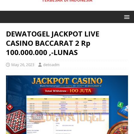
DEWATOGEL JACKPOT LIVE
CASINO BACCARAT 2 Rp
100.000.000 ,-LUNAS
May 26, 2023
detoadm