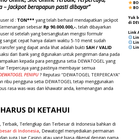
BO
a – Jackpot berapapun pasti dibayar”
BO
Yuk b
ser id :
TON***
yang telah berhasil mendapatkan jackpot
di D
 Kemenangan sebesar
Rp 90.000.000,-.
telah dibayarkan
Link 
ser id setelah yang bersangkutan mengisi formulir
Lin
ng sangat cepat hanya dalam waktu 5-10 menit sudah
Lin
transfer yang dapat anda lihat adalah bukti
SAH / VALID
Lin
nsaksi dari Bank yang digunakan untuk pengiriman dana pada
mi sampaikan kepada para pengguna setia DEWATOGEL yang
ndar Terpercaya yang pastinya membayar semua
DEWATOGEL PENIPU
? Reputasi “DEWATOGEL TERPERCAYA”
usan ribu pengguna setia DEWATOGEL tetap menggunakan
. Hapus rasa was-was dan khawatir anda, kemenangan anda
HARUS DI KETAHUI
, Terbaik, Terlengkap dan Terbesar di Indonesia bahkan di
rbesar di Indonesia
, Dewatogel menyediakan permainan
k dan juga Live Casino atau yang biasa dikenal dengan nama