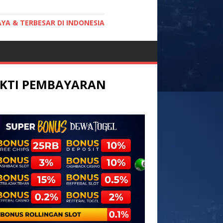
YA & TERBESAR DI INDONESIA
KTI PEMBAYARAN