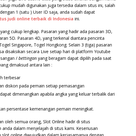
g cukup mudah digunakan juga tersedia dalam situs ini, salah
dengan 1 (satu ) User ID saja, anda sudah dapat
itus judi online terbaik di Indonesia
ini.
ang cukup lengkap. Pasaran yang hadir ada pasaran 3D,
ran 5D. Pasaran 4D, yang terkenal diantara pencinta
gel Singapore, Togel Hongkong. Selain 3 (tiga) pasaran
a disaksikan secara Live setiap hari di platform Youtube
pasangan /
bettingan
yang beragam dapat dipilih pada saat
ng dimaksud antara lain :
ah terbesar
an diskon pada pemain setiap pemasangan
 dapat dimenangkan apabila angka yang keluar terbalik dari
nkan persentase kemenangan pemain meningkat.
 oleh semua orang, Slot Online hadir di situs
nda dalam menjelajah di situs kami. Keseriusan
lot online diwujudkan dalam kerjasamanya dengan