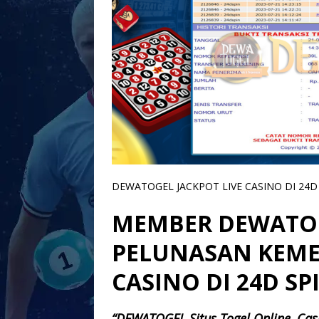
DEWATOGEL JACKPOT LIVE CASINO DI 24D 
MEMBER DEWATO
PELUNASAN KEME
CASINO DI 24D SPI
“DEWATOGEL Situs Togel Online, Casi