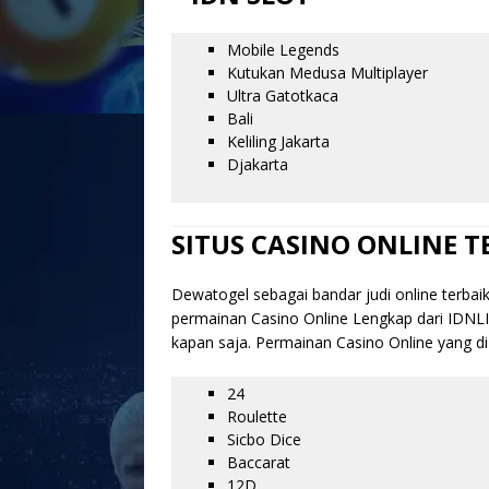
Mobile Legends
Kutukan Medusa Multiplayer
Ultra Gatotkaca
Bali
Keliling Jakarta
Djakarta
SITUS CASINO ONLINE 
Dewatogel sebagai bandar judi online terbai
permainan Casino Online Lengkap dari IDNLI
kapan saja. Permainan Casino Online yang di 
24
Roulette
Sicbo Dice
Baccarat
12D