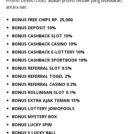
Promo DEWATOGEL adalah promo terbaik yang disediakan,
antara lain :
BONUS FREE CHIPS RP. 25,000
BONUS DEPOSIT 10%
BONUS CASHBACK SLOT 10%
BONUS CASHBACK CASINO 10%
BONUS CASHBACK E-LOTTERY 10%
BONUS CASHBACK SPORTBOOK 10%
BONUS REFERRAL SLOT 0.5%
BONUS REFERRAL TOGEL 2%
BONUS REFERRAL CASINO 0.2%
BONUS ROLLINGAN SLOT 0.1%
BONUS EXTRA AJAK TEMAN 15%
BONUS LOTTERY JOWOPOOLS
BONUS MYSTERY BOX
BONUS LUCKY SPIN
BONUS 5 LUCKY BALL