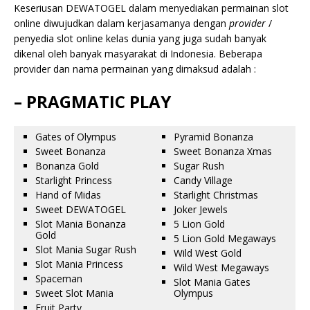
Keseriusan DEWATOGEL dalam menyediakan permainan slot
online diwujudkan dalam kerjasamanya dengan
provider
/
penyedia slot online kelas dunia yang juga sudah banyak
dikenal oleh banyak masyarakat di Indonesia. Beberapa
provider dan nama permainan yang dimaksud adalah :
– PRAGMATIC PLAY
Gates of Olympus
Pyramid Bonanza
Sweet Bonanza
Sweet Bonanza Xmas
Bonanza Gold
Sugar Rush
Starlight Princess
Candy Village
Hand of Midas
Starlight Christmas
Sweet DEWATOGEL
Joker Jewels
Slot Mania Bonanza
5 Lion Gold
Gold
5 Lion Gold Megaways
Slot Mania Sugar Rush
Wild West Gold
Slot Mania Princess
Wild West Megaways
Spaceman
Slot Mania Gates
Sweet Slot Mania
Olympus
Fruit Party