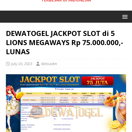
DEWATOGEL JACKPOT SLOT di 5
LIONS MEGAWAYS Rp 75.000.000,-
LUNAS
July 20, 2023
detoadm