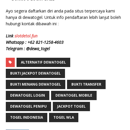
Ayo segera daftarkan diri anda pada situs terpercaya kami
hanya di dewatogel. Untuk info pendaftaran lebih lanjut boleh
hubungi kontak dibawah ini :
Link
slotdetol.fun
Whatsapp :
+62
821-1258-4603
Telegram : @dewa_togel
ALTERNATIF DEWATOGEL
BUKTI JACKPOT DEWATOGEL
BUKTI MENANG DEWATOGEL
BUKTI TRANSFER
DEWATOGEL LOGIN
DEWATOGEL MOBILE
DEWATOGEL PENIPU
JACKPOT TOGEL
TOGEL INDONESIA
TOGEL WLA