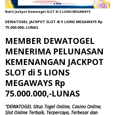
Bukti Jackpot Dewatogel SLOT di 5 LIONS MEGAWAYS
DEWATOGEL JACKPOT SLOT di 5 LIONS MEGAWAYS Rp
75.000.000,-LUNAS
MEMBER DEWATOGEL
MENERIMA PELUNASAN
KEMENANGAN JACKPOT
SLOT di 5 LIONS
MEGAWAYS Rp
75.000.000,-LUNAS
“DEWATOGEL Situs Togel Online, Casino Online,
Slot Online Terbaik, Terpercaya, Terbesar dan