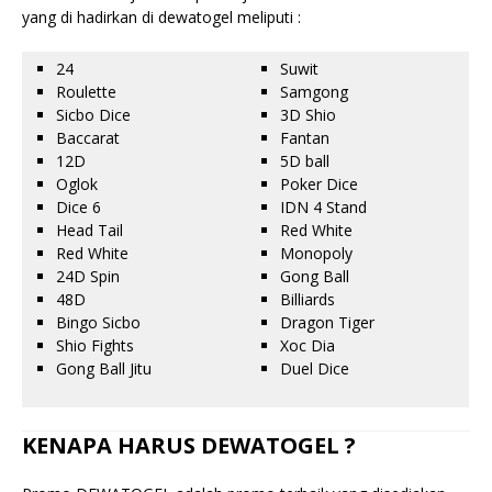
yang di hadirkan di dewatogel meliputi :
24
Suwit
Roulette
Samgong
Sicbo Dice
3D Shio
Baccarat
Fantan
12D
5D ball
Oglok
Poker Dice
Dice 6
IDN 4 Stand
Head Tail
Red White
Red White
Monopoly
24D Spin
Gong Ball
48D
Billiards
Bingo Sicbo
Dragon Tiger
Shio Fights
Xoc Dia
Gong Ball Jitu
Duel Dice
KENAPA HARUS DEWATOGEL ?