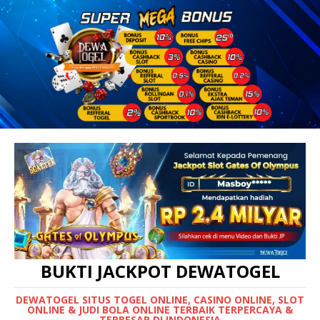
BUKTI JACKPOT DEWATOGEL
DEWATOGEL SITUS TOGEL ONLINE, CASINO ONLINE, SLOT
ONLINE & JUDI BOLA ONLINE TERBAIK TERPERCAYA &
TERBESAR DI INDONESIA