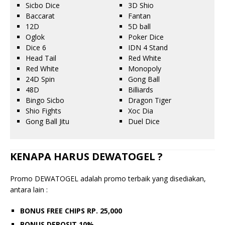
Sicbo Dice
3D Shio
Baccarat
Fantan
12D
5D ball
Oglok
Poker Dice
Dice 6
IDN 4 Stand
Head Tail
Red White
Red White
Monopoly
24D Spin
Gong Ball
48D
Billiards
Bingo Sicbo
Dragon Tiger
Shio Fights
Xoc Dia
Gong Ball Jitu
Duel Dice
KENAPA HARUS DEWATOGEL ?
Promo DEWATOGEL adalah promo terbaik yang disediakan,
antara lain :
BONUS FREE CHIPS RP. 25,000
BONUS DEPOSIT 10%