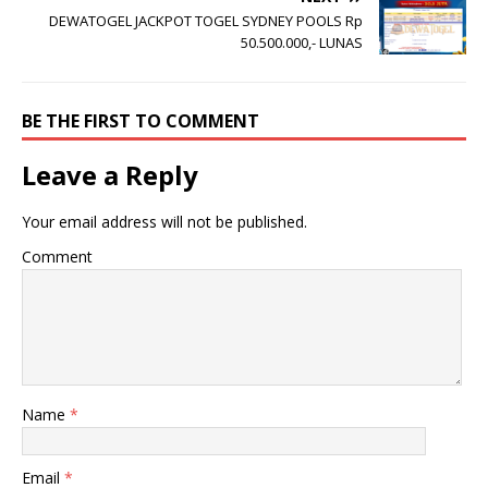
DEWATOGEL JACKPOT TOGEL SYDNEY POOLS Rp
50.500.000,- LUNAS
BE THE FIRST TO COMMENT
Leave a Reply
Your email address will not be published.
Comment
Name
*
Email
*