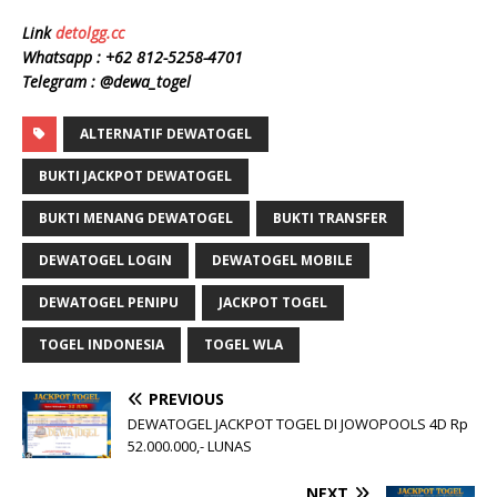
Link
detolgg.cc
Whatsapp :
+62 812-5258-4701
Telegram : @dewa_togel
ALTERNATIF DEWATOGEL
BUKTI JACKPOT DEWATOGEL
BUKTI MENANG DEWATOGEL
BUKTI TRANSFER
DEWATOGEL LOGIN
DEWATOGEL MOBILE
DEWATOGEL PENIPU
JACKPOT TOGEL
TOGEL INDONESIA
TOGEL WLA
PREVIOUS
DEWATOGEL JACKPOT TOGEL DI JOWOPOOLS 4D Rp
52.000.000,- LUNAS
NEXT