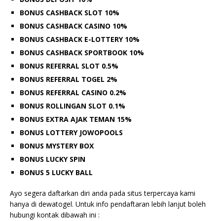
BONUS CASHBACK SLOT 10%
BONUS CASHBACK CASINO 10%
BONUS CASHBACK E-LOTTERY 10%
BONUS CASHBACK SPORTBOOK 10%
BONUS REFERRAL SLOT 0.5%
BONUS REFERRAL TOGEL 2%
BONUS REFERRAL CASINO 0.2%
BONUS ROLLINGAN SLOT 0.1%
BONUS EXTRA AJAK TEMAN 15%
BONUS LOTTERY JOWOPOOLS
BONUS MYSTERY BOX
BONUS LUCKY SPIN
BONUS 5 LUCKY BALL
Ayo segera daftarkan diri anda pada situs terpercaya kami
hanya di dewatogel. Untuk info pendaftaran lebih lanjut boleh
hubungi kontak dibawah ini :