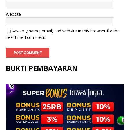
Website
Save my name, email, and website in this browser for the
next time I comment.
BUKTI PEMBAYARAN