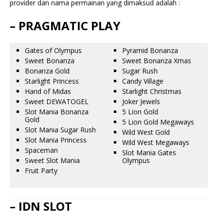
provider dan nama permainan yang dimaksud adalah :
– PRAGMATIC PLAY
Gates of Olympus
Pyramid Bonanza
Sweet Bonanza
Sweet Bonanza Xmas
Bonanza Gold
Sugar Rush
Starlight Princess
Candy Village
Hand of Midas
Starlight Christmas
Sweet DEWATOGEL
Joker Jewels
Slot Mania Bonanza
5 Lion Gold
Gold
5 Lion Gold Megaways
Slot Mania Sugar Rush
Wild West Gold
Slot Mania Princess
Wild West Megaways
Spaceman
Slot Mania Gates
Sweet Slot Mania
Olympus
Fruit Party
– IDN SLOT