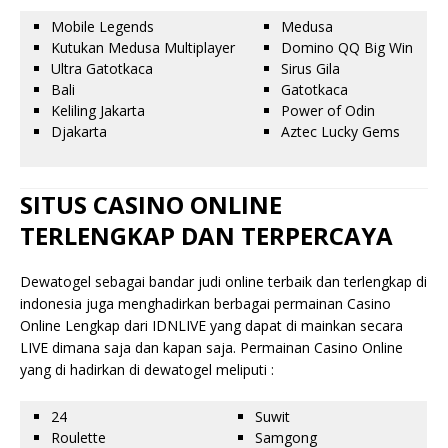
Mobile Legends
Medusa
Kutukan Medusa Multiplayer
Domino QQ Big Win
Ultra Gatotkaca
Sirus Gila
Bali
Gatotkaca
Keliling Jakarta
Power of Odin
Djakarta
Aztec Lucky Gems
SITUS CASINO ONLINE
TERLENGKAP DAN TERPERCAYA
Dewatogel sebagai bandar judi online terbaik dan terlengkap di
indonesia juga menghadirkan berbagai permainan Casino
Online Lengkap dari IDNLIVE yang dapat di mainkan secara
LIVE dimana saja dan kapan saja. Permainan Casino Online
yang di hadirkan di dewatogel meliputi :
24
Suwit
Roulette
Samgong