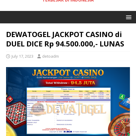
DEWATOGEL JACKPOT CASINO di
DUEL DICE Rp 94.500.000,- LUNAS
July 17, 2023
detoadm