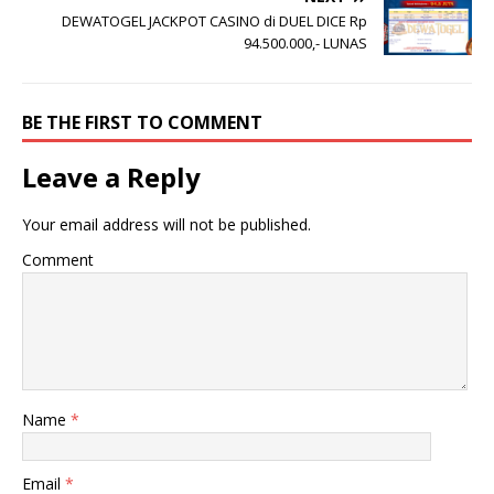
DEWATOGEL JACKPOT CASINO di DUEL DICE Rp
94.500.000,- LUNAS
BE THE FIRST TO COMMENT
Leave a Reply
Your email address will not be published.
Comment
Name
*
Email
*