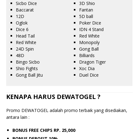
Sicbo Dice
3D Shio
Baccarat
Fantan
12D
5D ball
Oglok
Poker Dice
Dice 6
IDN 4 Stand
Head Tail
Red White
Red White
Monopoly
24D Spin
Gong Ball
48D
Billiards
Bingo Sicbo
Dragon Tiger
Shio Fights
Xoc Dia
Gong Ball Jitu
Duel Dice
KENAPA HARUS DEWATOGEL ?
Promo DEWATOGEL adalah promo terbaik yang disediakan,
antara lain :
BONUS FREE CHIPS RP. 25,000
BONUS DEPOSIT 10%