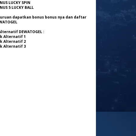
NUS LUCKY SPIN
NUS 5 LUCKY BALL
uruan dapatkan bonus bonus nya dan daftar
EWATOGEL
Alternatif
DEWATOGEL
:
k Alternatif 1
k Alternatif 2
k Alternatif 3