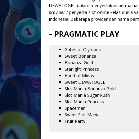
DEWATOGEL dalam menyediakan permainan s
provider
/ penyedia slot online kelas dunia 
Indonesia. Beberapa provider dan nama per
– PRAGMATIC PLAY
Gates of Olympus
Sweet Bonanza
Bonanza Gold
Starlight Princess
Hand of Midas
Sweet DEWATOGEL
Slot Mania Bonanza Gold
Slot Mania Sugar Rush
Slot Mania Princess
Spaceman
Sweet Slot Mania
Fruit Party