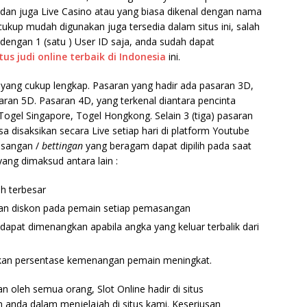
k dan juga Live Casino atau yang biasa dikenal dengan nama
g cukup mudah digunakan juga tersedia dalam situs ini, salah
dengan 1 (satu ) User ID saja, anda sudah dapat
itus judi online terbaik di Indonesia
ini.
ang cukup lengkap. Pasaran yang hadir ada pasaran 3D,
ran 5D. Pasaran 4D, yang terkenal diantara pencinta
gel Singapore, Togel Hongkong. Selain 3 (tiga) pasaran
a disaksikan secara Live setiap hari di platform Youtube
pasangan /
bettingan
yang beragam dapat dipilih pada saat
ng dimaksud antara lain :
ah terbesar
an diskon pada pemain setiap pemasangan
 dapat dimenangkan apabila angka yang keluar terbalik dari
nkan persentase kemenangan pemain meningkat.
 oleh semua orang, Slot Online hadir di situs
nda dalam menjelajah di situs kami. Keseriusan