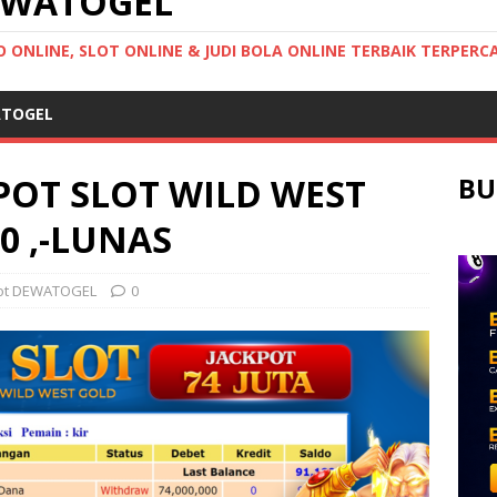
EWATOGEL
 ONLINE, SLOT ONLINE & JUDI BOLA ONLINE TERBAIK TERPERCA
ATOGEL
POT SLOT WILD WEST
BU
00 ,-LUNAS
pot DEWATOGEL
0