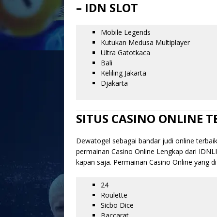
– IDN SLOT
Mobile Legends
Kutukan Medusa Multiplayer
Ultra Gatotkaca
Bali
Keliling Jakarta
Djakarta
SITUS CASINO ONLINE 
Dewatogel sebagai bandar judi online terbai
permainan Casino Online Lengkap dari IDNLI
kapan saja. Permainan Casino Online yang di 
24
Roulette
Sicbo Dice
Baccarat