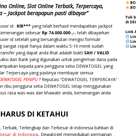
BO
no Online, Slot Online Terbaik, Terpercaya,
BO
a – Jackpot berapapun pasti dibayar”
Yuk b
di D
ser id :
KIR***
yang telah berhasil mendapatkan jackpot
Link 
Kemenangan sebesar
Rp 74.000.000 ,-.
telah dibayarkan
Lin
ser id setelah yang bersangkutan mengisi formulir
Lin
ng sangat cepat hanya dalam waktu 5-10 menit sudah
Lin
transfer yang dapat anda lihat adalah bukti
SAH / VALID
nsaksi dari Bank yang digunakan untuk pengiriman dana pada
mi sampaikan kepada para pengguna setia DEWATOGEL yang
ndar Terpercaya yang pastinya membayar semua
DEWATOGEL PENIPU
? Reputasi “DEWATOGEL TERPERCAYA”
usan ribu pengguna setia DEWATOGEL tetap menggunakan
. Hapus rasa was-was dan khawatir anda, kemenangan anda
HARUS DI KETAHUI
, Terbaik, Terlengkap dan Terbesar di Indonesia bahkan di
rbesar di Indonesia
, Dewatogel menyediakan permainan