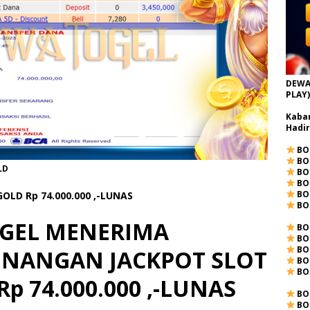
DEWA
PLAY)
Kaba
Hadi
BON
BO
LD
BO
BO
BO
LD Rp 74.000.000 ,-LUNAS
BO
GEL MENERIMA
BO
BO
BO
NANGAN JACKPOT SLOT
BO
BO
p 74.000.000 ,-LUNAS
BO
BO