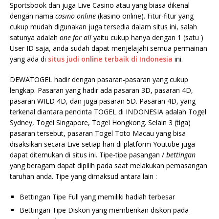
Sportsbook dan juga Live Casino atau yang biasa dikenal
dengan nama
casino online
(kasino online). Fitur-fitur yang
cukup mudah digunakan juga tersedia dalam situs ini, salah
satunya adalah
one for all
yaitu cukup hanya dengan 1 (satu )
User ID saja, anda sudah dapat menjelajahi semua permainan
yang ada di
situs judi online terbaik di Indonesia
ini.
DEWATOGEL hadir dengan pasaran-pasaran yang cukup
lengkap. Pasaran yang hadir ada pasaran 3D, pasaran 4D,
pasaran WILD 4D, dan juga pasaran 5D. Pasaran 4D, yang
terkenal diantara pencinta TOGEL di INDONESIA adalah Togel
Sydney, Togel Singapore, Togel Hongkong. Selain 3 (tiga)
pasaran tersebut, pasaran Togel Toto Macau yang bisa
disaksikan secara Live setiap hari di platform Youtube juga
dapat ditemukan di situs ini. Tipe-tipe pasangan /
bettingan
yang beragam dapat dipilih pada saat melakukan pemasangan
taruhan anda. Tipe yang dimaksud antara lain :
Bettingan Tipe Full yang memiliki hadiah terbesar
Bettingan Tipe Diskon yang memberikan diskon pada