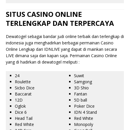
SITUS CASINO ONLINE
TERLENGKAP DAN TERPERCAYA
Dewatogel sebagai bandar judi online terbaik dan terlengkap di
indonesia juga menghadirkan berbagai permainan Casino
Online Lengkap dari IDNLIVE yang dapat di mainkan secara
LIVE dimana saja dan kapan saja. Permainan Casino Online
yang di hadirkan di dewatogel meliputi :
24
Suwit
Roulette
Samgong
Sicbo Dice
3D Shio
Baccarat
Fantan
12D
5D ball
Oglok
Poker Dice
Dice 6
IDN 4 Stand
Head Tail
Red White
Red White
Monopoly