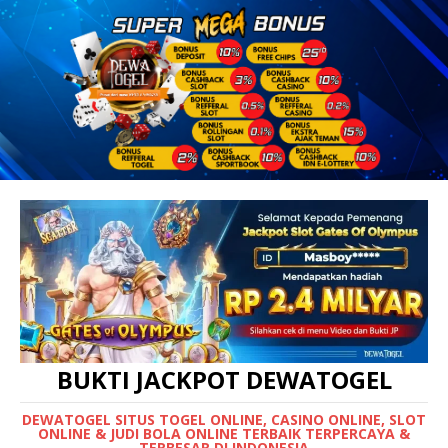
BUKTI JACKPOT DEWATOGEL
DEWATOGEL SITUS TOGEL ONLINE, CASINO ONLINE, SLOT
ONLINE & JUDI BOLA ONLINE TERBAIK TERPERCAYA &
TERBESAR DI INDONESIA