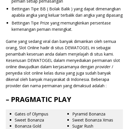
pemain setiap pemasangan
Bettingan Tipe BB ( Bolak Balik ) yang dapat dimenangkan
apabila angka yang keluar terbalik dari angka yang dipasang
Bettingan Tipe Prize yang memungkinkan persentase
kemenangan pemain meningkat.
Game yang sedang viral dan banyak dimainkan oleh semua
orang, Slot Online hadir di situs DEWATOGEL ini sebagai
penambah keseruan anda dalam menjelajah di situs kami.
Keseriusan DEWATOGEL dalam menyediakan permainan slot
online diwujudkan dalam kerjasamanya dengan
provider
/
penyedia slot online kelas dunia yang juga sudah banyak
dikenal oleh banyak masyarakat di Indonesia. Beberapa
provider dan nama permainan yang dimaksud adalah :
– PRAGMATIC PLAY
Gates of Olympus
Pyramid Bonanza
Sweet Bonanza
Sweet Bonanza Xmas
Bonanza Gold
Sugar Rush