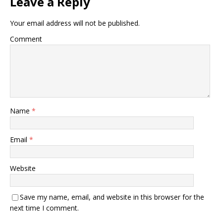
Leave a Reply
Your email address will not be published.
Comment
Name
*
Email
*
Website
Save my name, email, and website in this browser for the
next time I comment.