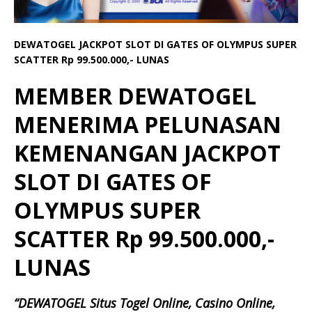
DEWATOGEL JACKPOT SLOT DI GATES OF OLYMPUS SUPER
SCATTER Rp 99.500.000,- LUNAS
MEMBER DEWATOGEL
MENERIMA PELUNASAN
KEMENANGAN JACKPOT
SLOT DI GATES OF
OLYMPUS SUPER
SCATTER Rp 99.500.000,-
LUNAS
“DEWATOGEL Situs Togel Online, Casino Online,