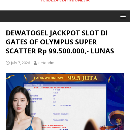
DEWATOGEL JACKPOT SLOT DI
GATES OF OLYMPUS SUPER
SCATTER Rp 99.500.000,- LUNAS
July 7, 2026
detoadm