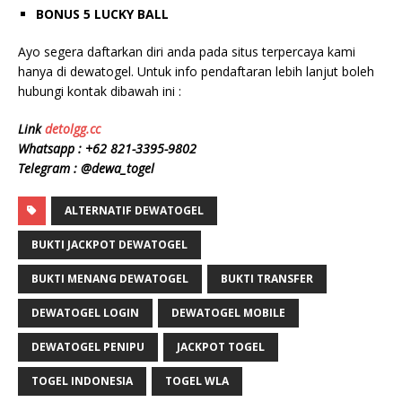
BONUS 5 LUCKY BALL
Ayo segera daftarkan diri anda pada situs terpercaya kami
hanya di dewatogel. Untuk info pendaftaran lebih lanjut boleh
hubungi kontak dibawah ini :
Link
detolgg.cc
Whatsapp :
+62 8
21-3395-9802
Telegram : @dewa_togel
ALTERNATIF DEWATOGEL
BUKTI JACKPOT DEWATOGEL
BUKTI MENANG DEWATOGEL
BUKTI TRANSFER
DEWATOGEL LOGIN
DEWATOGEL MOBILE
DEWATOGEL PENIPU
JACKPOT TOGEL
TOGEL INDONESIA
TOGEL WLA