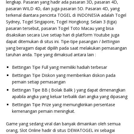
lengkap. Pasaran yang hadir ada pasaran 3D, pasaran 4D,
pasaran WILD 4D, dan juga pasaran 5D. Pasaran 4D, yang
terkenal diantara pencinta TOGEL di INDONESIA adalah Togel
Sydney, Togel Singapore, Togel Hongkong. Selain 3 (tiga)
pasaran tersebut, pasaran Togel Toto Macau yang bisa
disaksikan secara Live setiap hari di platform Youtube juga
dapat ditemukan di situs ini. Tipe-tipe pasangan /
bettingan
yang beragam dapat dipilih pada saat melakukan pemasangan
taruhan anda. Tipe yang dimaksud antara lain :
Bettingan Tipe Full yang memiliki hadiah terbesar
Bettingan Tipe Diskon yang memberikan diskon pada
pemain setiap pemasangan
Bettingan Tipe BB ( Bolak Balik ) yang dapat dimenangkan
apabila angka yang keluar terbalik dari angka yang dipasang
Bettingan Tipe Prize yang memungkinkan persentase
kemenangan pemain meningkat.
Game yang sedang viral dan banyak dimainkan oleh semua
orang, Slot Online hadir di situs DEWATOGEL ini sebagai