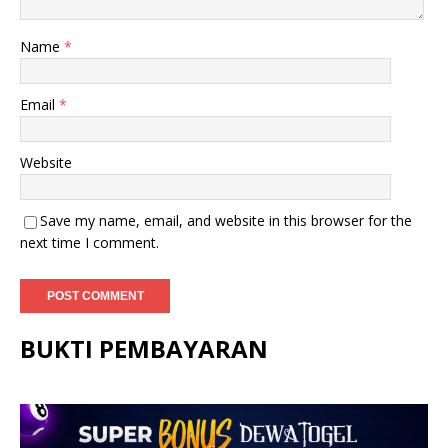
Name
*
Email
*
Website
Save my name, email, and website in this browser for the
next time I comment.
BUKTI PEMBAYARAN