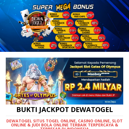
BUKTI JACKPOT DEWATOGEL
DEWATOGEL SITUS TOGEL ONLINE, CASINO ONLINE, SLOT
ONLINE & JUDI BOLA ONLINE TERBAIK TERPERCAYA &
TERBESAR DI INDONESIA