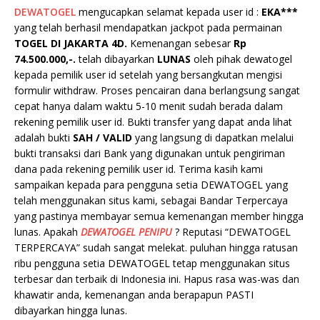
DEWATOGEL
mengucapkan selamat kepada user id :
EKA***
yang telah berhasil mendapatkan jackpot pada permainan
TOGEL DI JAKARTA 4D.
Kemenangan sebesar
Rp
74.500.000,-.
telah dibayarkan
LUNAS
oleh pihak dewatogel
kepada pemilik user id setelah yang bersangkutan mengisi
formulir withdraw. Proses pencairan dana berlangsung sangat
cepat hanya dalam waktu 5-10 menit sudah berada dalam
rekening pemilik user id. Bukti transfer yang dapat anda lihat
adalah bukti
SAH / VALID
yang langsung di dapatkan melalui
bukti transaksi dari Bank yang digunakan untuk pengiriman
dana pada rekening pemilik user id. Terima kasih kami
sampaikan kepada para pengguna setia DEWATOGEL yang
telah menggunakan situs kami, sebagai Bandar Terpercaya
yang pastinya membayar semua kemenangan member hingga
lunas. Apakah
DEWATOGEL PENIPU
? Reputasi “DEWATOGEL
TERPERCAYA” sudah sangat melekat. puluhan hingga ratusan
ribu pengguna setia DEWATOGEL tetap menggunakan situs
terbesar dan terbaik di Indonesia ini. Hapus rasa was-was dan
khawatir anda, kemenangan anda berapapun PASTI
dibayarkan hingga lunas.