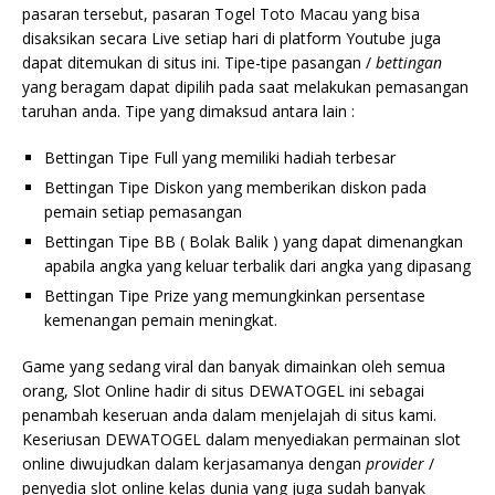
pasaran tersebut, pasaran Togel Toto Macau yang bisa
disaksikan secara Live setiap hari di platform Youtube juga
dapat ditemukan di situs ini. Tipe-tipe pasangan /
bettingan
yang beragam dapat dipilih pada saat melakukan pemasangan
taruhan anda. Tipe yang dimaksud antara lain :
Bettingan Tipe Full yang memiliki hadiah terbesar
Bettingan Tipe Diskon yang memberikan diskon pada
pemain setiap pemasangan
Bettingan Tipe BB ( Bolak Balik ) yang dapat dimenangkan
apabila angka yang keluar terbalik dari angka yang dipasang
Bettingan Tipe Prize yang memungkinkan persentase
kemenangan pemain meningkat.
Game yang sedang viral dan banyak dimainkan oleh semua
orang, Slot Online hadir di situs DEWATOGEL ini sebagai
penambah keseruan anda dalam menjelajah di situs kami.
Keseriusan DEWATOGEL dalam menyediakan permainan slot
online diwujudkan dalam kerjasamanya dengan
provider
/
penyedia slot online kelas dunia yang juga sudah banyak