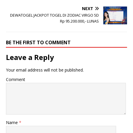
NEXT
DEWATOGEL JACKPOT TOGEL DI ZODIAC VIRGO 5D
Rp 95.200.000,- LUNAS
BE THE FIRST TO COMMENT
Leave a Reply
Your email address will not be published.
Comment
Name
*