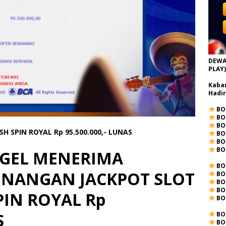
DEWA
PLAY)
Kaba
Hadi
BON
BO
BO
 SPIN ROYAL Rp 95.500.000,- LUNAS
BO
BO
BO
GEL MENERIMA
BO
NANGAN JACKPOT SLOT
BO
BO
BO
PIN ROYAL Rp
BO
S
BO
BO