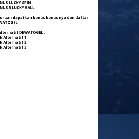
NUS LUCKY SPIN
NUS 5 LUCKY BALL
uruan dapatkan bonus bonus nya dan daftar
EWATOGEL
Alternatif
DEWATOGEL
:
k Alternatif 1
k Alternatif 2
k Alternatif 3