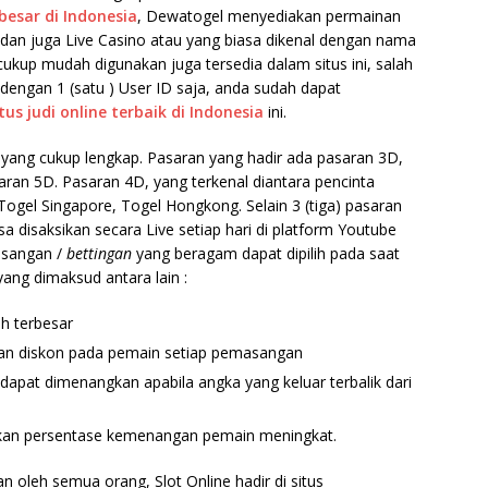
rbesar di Indonesia
, Dewatogel menyediakan permainan
k dan juga Live Casino atau yang biasa dikenal dengan nama
g cukup mudah digunakan juga tersedia dalam situs ini, salah
dengan 1 (satu ) User ID saja, anda sudah dapat
itus judi online terbaik di Indonesia
ini.
ang cukup lengkap. Pasaran yang hadir ada pasaran 3D,
ran 5D. Pasaran 4D, yang terkenal diantara pencinta
gel Singapore, Togel Hongkong. Selain 3 (tiga) pasaran
a disaksikan secara Live setiap hari di platform Youtube
pasangan /
bettingan
yang beragam dapat dipilih pada saat
ng dimaksud antara lain :
ah terbesar
an diskon pada pemain setiap pemasangan
 dapat dimenangkan apabila angka yang keluar terbalik dari
nkan persentase kemenangan pemain meningkat.
 oleh semua orang, Slot Online hadir di situs