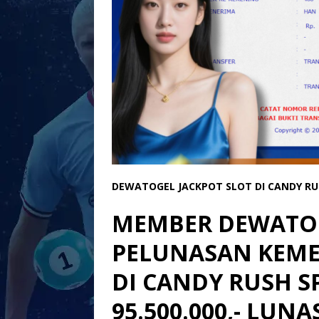
DEWATOGEL JACKPOT SLOT DI CANDY RUSH
MEMBER DEWATO
PELUNASAN KEME
DI CANDY RUSH S
95.500.000,- LUNA