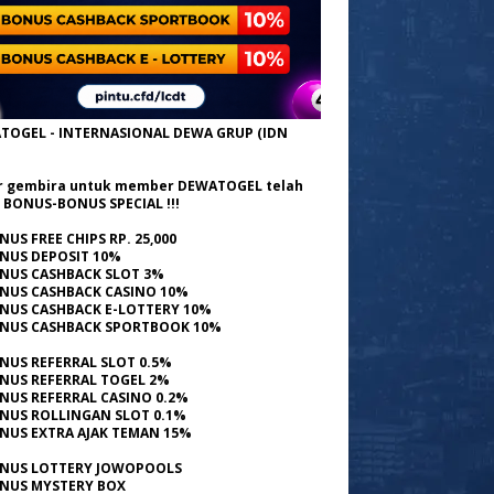
TOGEL - INTERNASIONAL DEWA GRUP (IDN
r gembira untuk member DEWATOGEL telah
r
BONUS-BONUS SPECIAL
!!!
US FREE CHIPS RP. 25,000
NUS DEPOSIT 10%
NUS CASHBACK SLOT 3%
NUS CASHBACK CASINO 10%
NUS CASHBACK E-LOTTERY 10%
NUS CASHBACK SPORTBOOK 10%
NUS REFERRAL SLOT 0.5%
NUS REFERRAL TOGEL 2%
NUS REFERRAL CASINO 0.2%
NUS ROLLINGAN SLOT 0.1%
NUS EXTRA AJAK TEMAN 15%
NUS LOTTERY JOWOPOOLS
NUS MYSTERY BOX