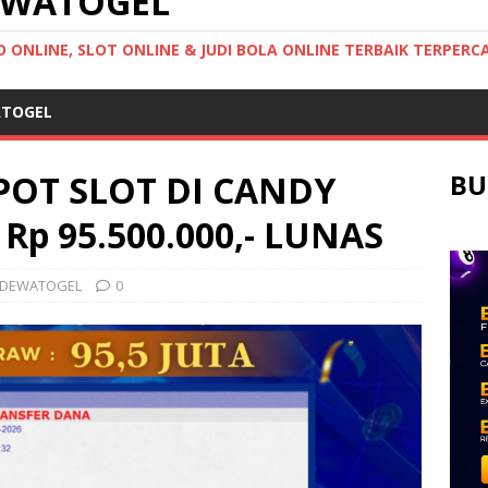
EWATOGEL
 ONLINE, SLOT ONLINE & JUDI BOLA ONLINE TERBAIK TERPERCA
ATOGEL
OT SLOT DI CANDY
BU
Rp 95.500.000,- LUNAS
ot DEWATOGEL
0