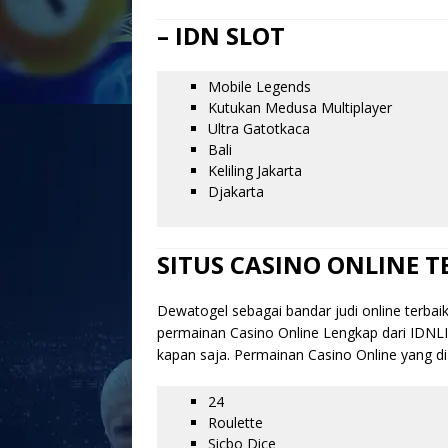
– IDN SLOT
Mobile Legends
Kutukan Medusa Multiplayer
Ultra Gatotkaca
Bali
Keliling Jakarta
Djakarta
SITUS CASINO ONLINE 
Dewatogel sebagai bandar judi online terbai
permainan Casino Online Lengkap dari IDNLI
kapan saja. Permainan Casino Online yang di 
24
Roulette
Sicbo Dice