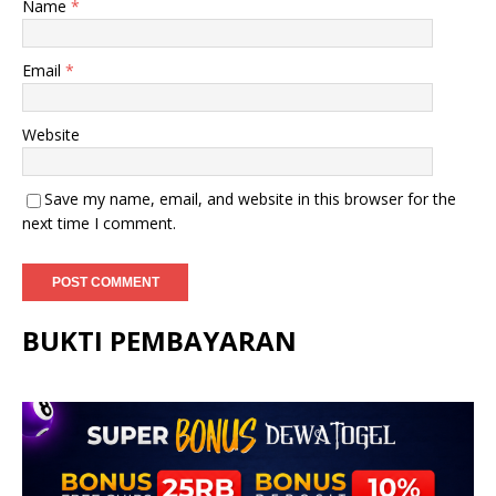
Name
*
Email
*
Website
Save my name, email, and website in this browser for the
next time I comment.
BUKTI PEMBAYARAN