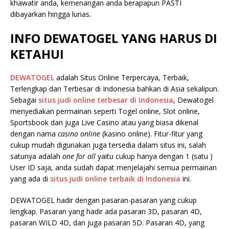
khawatir anda, kemenangan anda berapapun PASTI
dibayarkan hingga lunas.
INFO DEWATOGEL YANG HARUS DI
KETAHUI
DEWATOGEL
adalah Situs Online Terpercaya, Terbaik,
Terlengkap dan Terbesar di Indonesia bahkan di Asia sekalipun.
Sebagai
situs judi online terbesar di Indonesia
, Dewatogel
menyediakan permainan seperti Togel online, Slot online,
Sportsbook dan juga Live Casino atau yang biasa dikenal
dengan nama
casino online
(kasino online). Fitur-fitur yang
cukup mudah digunakan juga tersedia dalam situs ini, salah
satunya adalah
one for all
yaitu cukup hanya dengan 1 (satu )
User ID saja, anda sudah dapat menjelajahi semua permainan
yang ada di
situs judi online terbaik di Indonesia
ini.
DEWATOGEL hadir dengan pasaran-pasaran yang cukup
lengkap. Pasaran yang hadir ada pasaran 3D, pasaran 4D,
pasaran WILD 4D, dan juga pasaran 5D. Pasaran 4D, yang