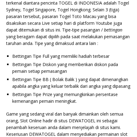
terkenal diantara pencinta TOGEL di INDONESIA adalah Togel
Sydney, Togel Singapore, Togel Hongkong. Selain 3 (tiga)
pasaran tersebut, pasaran Togel Toto Macau yang bisa
disaksikan secara Live setiap hari di platform Youtube juga
dapat ditemukan di situs ini. Tipe-tipe pasangan /
bettingan
yang beragam dapat dipilih pada saat melakukan pemasangan
taruhan anda. Tipe yang dimaksud antara lain :
Bettingan Tipe Full yang memiliki hadiah terbesar
Bettingan Tipe Diskon yang memberikan diskon pada
pemain setiap pemasangan
Bettingan Tipe BB ( Bolak Balik ) yang dapat dimenangkan
apabila angka yang keluar terbalik dari angka yang dipasang
Bettingan Tipe Prize yang memungkinkan persentase
kemenangan pemain meningkat.
Game yang sedang viral dan banyak dimainkan oleh semua
orang, Slot Online hadir di situs DEWATOGEL ini sebagai
penambah keseruan anda dalam menjelajah di situs kami.
Keseriusan DEWATOGEL dalam menyediakan permainan slot