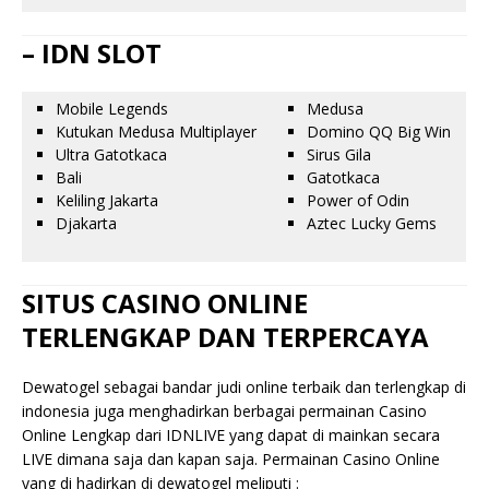
– IDN SLOT
Mobile Legends
Medusa
Kutukan Medusa Multiplayer
Domino QQ Big Win
Ultra Gatotkaca
Sirus Gila
Bali
Gatotkaca
Keliling Jakarta
Power of Odin
Djakarta
Aztec Lucky Gems
SITUS CASINO ONLINE
TERLENGKAP DAN TERPERCAYA
Dewatogel sebagai bandar judi online terbaik dan terlengkap di
indonesia juga menghadirkan berbagai permainan Casino
Online Lengkap dari IDNLIVE yang dapat di mainkan secara
LIVE dimana saja dan kapan saja. Permainan Casino Online
yang di hadirkan di dewatogel meliputi :