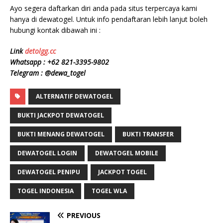
Ayo segera daftarkan diri anda pada situs terpercaya kami
hanya di dewatogel. Untuk info pendaftaran lebih lanjut boleh
hubungi kontak dibawah ini :
Link
detolgg.cc
Whatsapp :
+62 8
21-3395-9802
Telegram : @dewa_togel
ALTERNATIF DEWATOGEL
BUKTI JACKPOT DEWATOGEL
BUKTI MENANG DEWATOGEL
BUKTI TRANSFER
DEWATOGEL LOGIN
DEWATOGEL MOBILE
DEWATOGEL PENIPU
JACKPOT TOGEL
TOGEL INDONESIA
TOGEL WLA
PREVIOUS