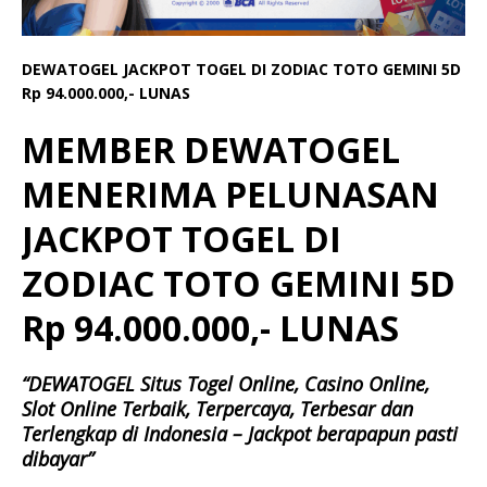
DEWATOGEL JACKPOT TOGEL DI ZODIAC TOTO GEMINI 5D
Rp 94.000.000,- LUNAS
MEMBER DEWATOGEL
MENERIMA PELUNASAN
JACKPOT TOGEL DI
ZODIAC TOTO GEMINI 5D
Rp 94.000.000,- LUNAS
“DEWATOGEL Situs Togel Online, Casino Online,
Slot Online Terbaik, Terpercaya, Terbesar dan
Terlengkap di Indonesia – Jackpot berapapun pasti
dibayar”