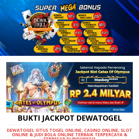
BUKTI JACKPOT DEWATOGEL
DEWATOGEL SITUS TOGEL ONLINE, CASINO ONLINE, SLOT
ONLINE & JUDI BOLA ONLINE TERBAIK TERPERCAYA &
TERBESAR DI INDONESIA