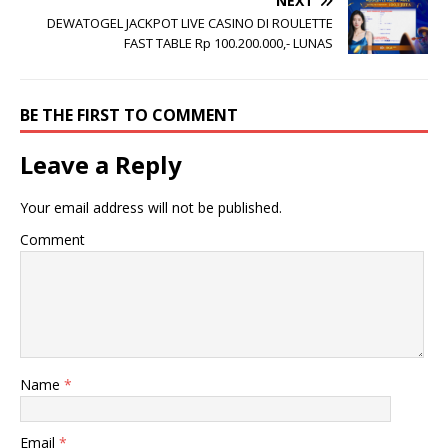
NEXT
DEWATOGEL JACKPOT LIVE CASINO DI ROULETTE
FAST TABLE Rp 100.200.000,- LUNAS
BE THE FIRST TO COMMENT
Leave a Reply
Your email address will not be published.
Comment
Name
*
Email
*