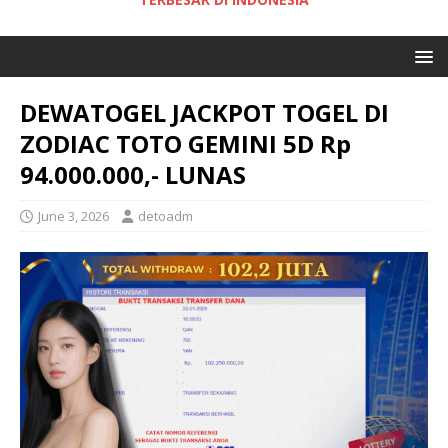
DEWATOGEL JACKPOT TOGEL DI
ZODIAC TOTO GEMINI 5D Rp
94.000.000,- LUNAS
June 3, 2026
detoadm