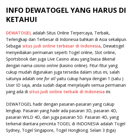
INFO DEWATOGEL YANG HARUS DI
KETAHUI
DEWATOGEL
adalah Situs Online Terpercaya, Terbaik,
Terlengkap dan Terbesar di Indonesia bahkan di Asia sekalipun.
Sebagai
situs judi online terbesar di Indonesia
, Dewatogel
menyediakan permainan seperti Togel online, Slot online,
Sportsbook dan juga Live Casino atau yang biasa dikenal
dengan nama
casino online
(kasino online). Fitur-fitur yang
cukup mudah digunakan juga tersedia dalam situs ini, salah
satunya adalah
one for all
yaitu cukup hanya dengan 1 (satu )
User ID saja, anda sudah dapat menjelajahi semua permainan
yang ada di
situs judi
online terbaik di Indonesia
ini.
DEWATOGEL hadir dengan pasaran-pasaran yang cukup
lengkap. Pasaran yang hadir ada pasaran 3D, pasaran 4D,
pasaran WILD 4D, dan juga pasaran 5D. Pasaran 4D, yang
terkenal diantara pencinta TOGEL di INDONESIA adalah Togel
Sydney, Togel Singapore, Togel Hongkong. Selain 3 (tiga)