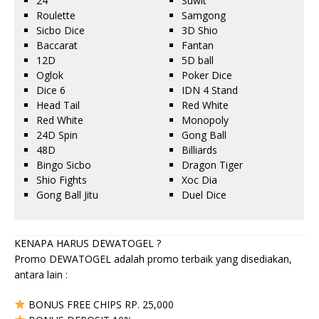
24
Suwit
Roulette
Samgong
Sicbo Dice
3D Shio
Baccarat
Fantan
12D
5D ball
Oglok
Poker Dice
Dice 6
IDN 4 Stand
Head Tail
Red White
Red White
Monopoly
24D Spin
Gong Ball
48D
Billiards
Bingo Sicbo
Dragon Tiger
Shio Fights
Xoc Dia
Gong Ball Jitu
Duel Dice
KENAPA HARUS DEWATOGEL ?
Promo DEWATOGEL adalah promo terbaik yang disediakan,
antara lain :
BONUS FREE CHIPS RP. 25,000