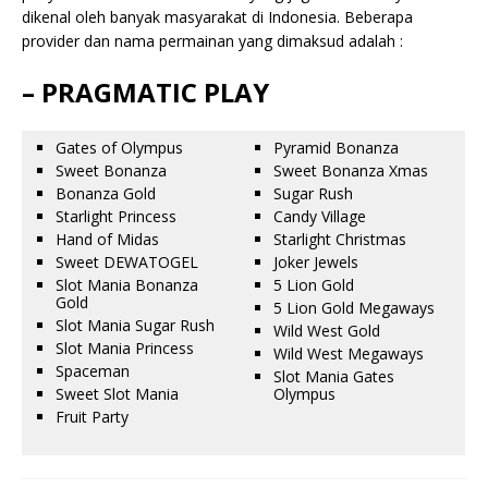
dikenal oleh banyak masyarakat di Indonesia. Beberapa
provider dan nama permainan yang dimaksud adalah :
– PRAGMATIC PLAY
Gates of Olympus
Pyramid Bonanza
Sweet Bonanza
Sweet Bonanza Xmas
Bonanza Gold
Sugar Rush
Starlight Princess
Candy Village
Hand of Midas
Starlight Christmas
Sweet DEWATOGEL
Joker Jewels
Slot Mania Bonanza
5 Lion Gold
Gold
5 Lion Gold Megaways
Slot Mania Sugar Rush
Wild West Gold
Slot Mania Princess
Wild West Megaways
Spaceman
Slot Mania Gates
Sweet Slot Mania
Olympus
Fruit Party