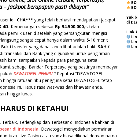
BO
a – Jackpot berapapun pasti dibayar”
BO
Yuk b
ser id :
CHA***
yang telah berhasil mendapatkan jackpot
di D
 4D.
Kemenangan sebesar
Rp 94.500.000,-.
telah
Link 
da pemilik user id setelah yang bersangkutan mengisi
Lin
erlangsung sangat cepat hanya dalam waktu 5-10 menit
Lin
 Bukti transfer yang dapat anda lihat adalah bukti
SAH /
Lin
ti transaksi dari Bank yang digunakan untuk pengiriman
kasih kami sampaikan kepada para pengguna setia
ami, sebagai Bandar Terpercaya yang pastinya membayar
Apakah
DEWATOGEL PENIPU
? Reputasi “DEWATOGEL
n hingga ratusan ribu pengguna setia DEWATOGEL tetap
ndonesia ini. Hapus rasa was-was dan khawatir anda,
an hingga lunas.
HARUS DI KETAHUI
, Terbaik, Terlengkap dan Terbesar di Indonesia bahkan di
rbesar di Indonesia
, Dewatogel menyediakan permainan
k dan juga Live Casino atau yang biasa dikenal dengan nama