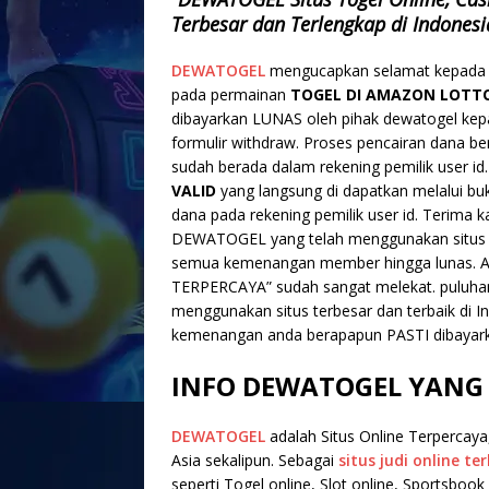
Terbesar dan Terlengkap di Indonesi
DEWATOGEL
mengucapkan selamat kepada u
pada permainan
TOGEL DI AMAZON LOTTO
dibayarkan LUNAS oleh pihak dewatogel kepa
formulir withdraw. Proses pencairan dana b
sudah berada dalam rekening pemilik user id.
VALID
yang langsung di dapatkan melalui buk
dana pada rekening pemilik user id. Terima 
DEWATOGEL yang telah menggunakan situs k
semua kemenangan member hingga lunas. 
TERPERCAYA” sudah sangat melekat. puluha
menggunakan situs terbesar dan terbaik di I
kemenangan anda berapapun PASTI dibayark
INFO DEWATOGEL YANG 
DEWATOGEL
adalah Situs Online Terpercaya
Asia sekalipun. Sebagai
situs judi online te
seperti Togel online, Slot online, Sportsboo