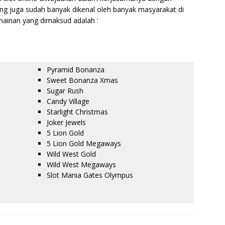
yang juga sudah banyak dikenal oleh banyak masyarakat di
mainan yang dimaksud adalah :
Pyramid Bonanza
Sweet Bonanza Xmas
Sugar Rush
Candy Village
Starlight Christmas
Joker Jewels
5 Lion Gold
5 Lion Gold Megaways
Wild West Gold
Wild West Megaways
Slot Mania Gates Olympus