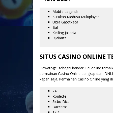
Mobile Legends
Kutukan Medusa Multiplayer
Ultra Gatotkaca
Bali
Keliling Jakarta
Djakarta
SITUS CASINO ONLINE 
Dewatogel sebagai bandar judi online terbai
permainan Casino Online Lengkap dari IDNLI
kapan saja. Permainan Casino Online yang di 
24
Roulette
Sicbo Dice
Baccarat
12D