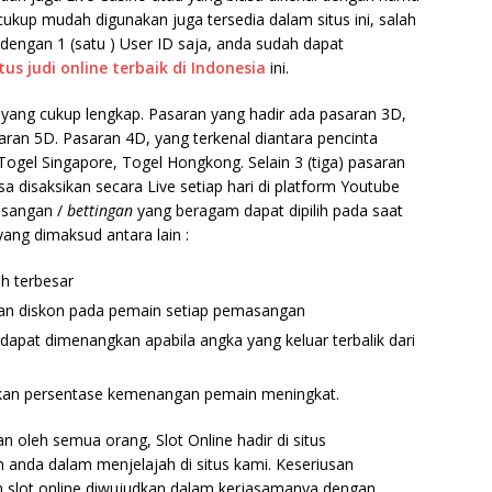
g cukup mudah digunakan juga tersedia dalam situs ini, salah
dengan 1 (satu ) User ID saja, anda sudah dapat
itus judi
online terbaik di Indonesia
ini.
ang cukup lengkap. Pasaran yang hadir ada pasaran 3D,
ran 5D. Pasaran 4D, yang terkenal diantara pencinta
gel Singapore, Togel Hongkong. Selain 3 (tiga) pasaran
a disaksikan secara Live setiap hari di platform Youtube
pasangan /
bettingan
yang beragam dapat dipilih pada saat
ng dimaksud antara lain :
ah terbesar
an diskon pada pemain setiap pemasangan
 dapat dimenangkan apabila angka yang keluar terbalik dari
nkan persentase kemenangan pemain meningkat.
 oleh semua orang, Slot Online hadir di situs
nda dalam menjelajah di situs kami. Keseriusan
lot online diwujudkan dalam kerjasamanya dengan