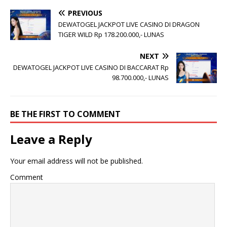
PREVIOUS
DEWATOGEL JACKPOT LIVE CASINO DI DRAGON
TIGER WILD Rp 178.200.000,- LUNAS
NEXT
DEWATOGEL JACKPOT LIVE CASINO DI BACCARAT Rp
98.700.000,- LUNAS
BE THE FIRST TO COMMENT
Leave a Reply
Your email address will not be published.
Comment