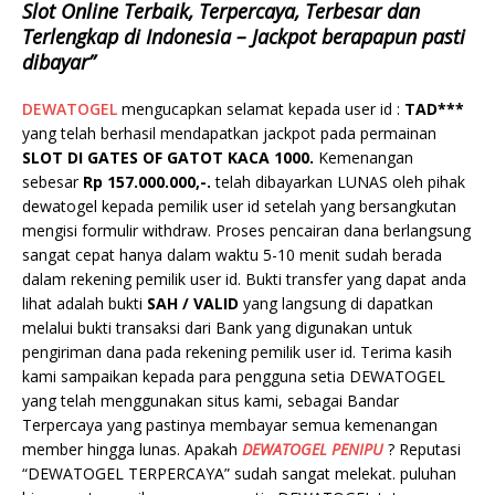
Slot Online Terbaik, Terpercaya, Terbesar dan
Terlengkap di Indonesia – Jackpot berapapun pasti
dibayar”
DEWATOGEL
mengucapkan selamat kepada user id :
TAD***
yang telah berhasil mendapatkan jackpot pada permainan
SLOT DI GATES OF GATOT KACA 1000.
Kemenangan
sebesar
Rp 157.000.000,-.
telah dibayarkan LUNAS oleh pihak
dewatogel kepada pemilik user id setelah yang bersangkutan
mengisi formulir withdraw. Proses pencairan dana berlangsung
sangat cepat hanya dalam waktu 5-10 menit sudah berada
dalam rekening pemilik user id. Bukti transfer yang dapat anda
lihat adalah bukti
SAH / VALID
yang langsung di dapatkan
melalui bukti transaksi dari Bank yang digunakan untuk
pengiriman dana pada rekening pemilik user id. Terima kasih
kami sampaikan kepada para pengguna setia DEWATOGEL
yang telah menggunakan situs kami, sebagai Bandar
Terpercaya yang pastinya membayar semua kemenangan
member hingga lunas. Apakah
DEWATOGEL PENIPU
? Reputasi
“DEWATOGEL TERPERCAYA” sudah sangat melekat. puluhan