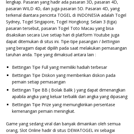
lengkap. Pasaran yang hadir ada pasaran 3D, pasaran 4D,
pasaran WILD 4D, dan juga pasaran 5D. Pasaran 4D, yang
terkenal diantara pencinta TOGEL di INDONESIA adalah Togel
Sydney, Togel Singapore, Togel Hongkong. Selain 3 (tiga)
pasaran tersebut, pasaran Togel Toto Macau yang bisa
disaksikan secara Live setiap hari di platform Youtube juga
dapat ditemukan di situs ini. Tipe-tipe pasangan /
bettingan
yang beragam dapat dipilih pada saat melakukan pemasangan
taruhan anda. Tipe yang dimaksud antara lain :
Bettingan Tipe Full yang memiliki hadiah terbesar
Bettingan Tipe Diskon yang memberikan diskon pada
pemain setiap pemasangan
Bettingan Tipe BB ( Bolak Balik ) yang dapat dimenangkan
apabila angka yang keluar terbalik dari angka yang dipasang
Bettingan Tipe Prize yang memungkinkan persentase
kemenangan pemain meningkat.
Game yang sedang viral dan banyak dimainkan oleh semua
orang, Slot Online hadir di situs DEWATOGEL ini sebagai