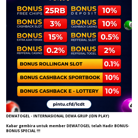
DEWATOGEL - INTERNASIONAL DEWA GRUP (IDN PLAY)
Kabar gembira untuk member DEWATOGEL telah Hadir
BONUS-
BONUS SPECIAL
!!!