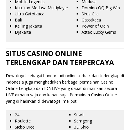
Mobile Legends
Medusa
Kutukan Medusa Multiplayer
Domino QQ Big Win
Ultra Gatotkaca
Sirus Gila
Bali
Gatotkaca
Keliling Jakarta
Power of Odin
Djakarta
Aztec Lucky Gems
SITUS CASINO ONLINE
TERLENGKAP DAN TERPERCAYA
Dewatogel sebagai bandar judi online terbaik dan terlengkap di
indonesia juga menghadirkan berbagai permainan Casino
Online Lengkap dari IDNLIVE yang dapat di mainkan secara
LIVE dimana saja dan kapan saja. Permainan Casino Online
yang di hadirkan di dewatogel meliputi :
24
Suwit
Roulette
Samgong
Sicbo Dice
3D Shio