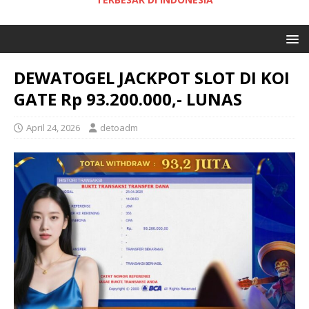
DEWATOGEL JACKPOT SLOT DI KOI
GATE Rp 93.200.000,- LUNAS
April 24, 2026
detoadm