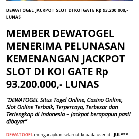
DEWATOGEL JACKPOT SLOT DI KOI GATE Rp 93.200.000,-
LUNAS
MEMBER DEWATOGEL
MENERIMA PELUNASAN
KEMENANGAN JACKPOT
SLOT DI KOI GATE Rp
93.200.000,- LUNAS
“DEWATOGEL Situs Togel Online, Casino Online,
Slot Online Terbaik, Terpercaya, Terbesar dan
Terlengkap di Indonesia – Jackpot berapapun pasti
dibayar”
DEWATOGEL
mengucapkan selamat kepada user id :
JUL***