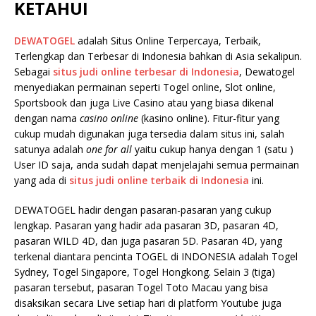
KETAHUI
DEWATOGEL
adalah Situs Online Terpercaya, Terbaik,
Terlengkap dan Terbesar di Indonesia bahkan di Asia sekalipun.
Sebagai
situs judi online terbesar di Indonesia
, Dewatogel
menyediakan permainan seperti Togel online, Slot online,
Sportsbook dan juga Live Casino atau yang biasa dikenal
dengan nama
casino online
(kasino online). Fitur-fitur yang
cukup mudah digunakan juga tersedia dalam situs ini, salah
satunya adalah
one for all
yaitu cukup hanya dengan 1 (satu )
User ID saja, anda sudah dapat menjelajahi semua permainan
yang ada di
situs judi online terbaik di Indonesia
ini.
DEWATOGEL hadir dengan pasaran-pasaran yang cukup
lengkap. Pasaran yang hadir ada pasaran 3D, pasaran 4D,
pasaran WILD 4D, dan juga pasaran 5D. Pasaran 4D, yang
terkenal diantara pencinta TOGEL di INDONESIA adalah Togel
Sydney, Togel Singapore, Togel Hongkong. Selain 3 (tiga)
pasaran tersebut, pasaran Togel Toto Macau yang bisa
disaksikan secara Live setiap hari di platform Youtube juga