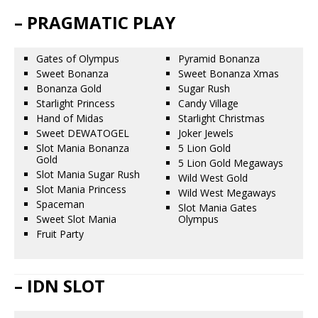
– PRAGMATIC PLAY
Gates of Olympus
Pyramid Bonanza
Sweet Bonanza
Sweet Bonanza Xmas
Bonanza Gold
Sugar Rush
Starlight Princess
Candy Village
Hand of Midas
Starlight Christmas
Sweet DEWATOGEL
Joker Jewels
Slot Mania Bonanza
5 Lion Gold
Gold
5 Lion Gold Megaways
Slot Mania Sugar Rush
Wild West Gold
Slot Mania Princess
Wild West Megaways
Spaceman
Slot Mania Gates
Sweet Slot Mania
Olympus
Fruit Party
– IDN SLOT