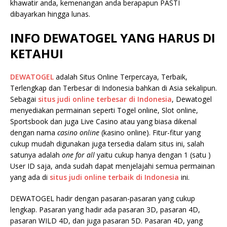
khawatir anda, kemenangan anda berapapun PASTI
dibayarkan hingga lunas.
INFO DEWATOGEL YANG HARUS DI
KETAHUI
DEWATOGEL
adalah Situs Online Terpercaya, Terbaik,
Terlengkap dan Terbesar di Indonesia bahkan di Asia sekalipun.
Sebagai
situs jud
i
online terbesar di Indonesia
, Dewatogel
menyediakan permainan seperti Togel online, Slot online,
Sportsbook dan juga Live Casino atau yang biasa dikenal
dengan nama
casino online
(kasino online). Fitur-fitur yang
cukup mudah digunakan juga tersedia dalam situs ini, salah
satunya adalah
one for all
yaitu cukup hanya dengan 1 (satu )
User ID saja, anda sudah dapat menjelajahi semua permainan
yang ada di
situs judi online terbaik di Indonesia
ini.
DEWATOGEL hadir dengan pasaran-pasaran yang cukup
lengkap. Pasaran yang hadir ada pasaran 3D, pasaran 4D,
pasaran WILD 4D, dan juga pasaran 5D. Pasaran 4D, yang