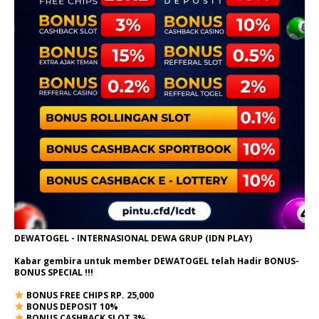
DEWATOGEL - INTERNASIONAL DEWA GRUP (IDN PLAY)
Kabar gembira untuk member DEWATOGEL telah Hadir
BONUS-
BONUS SPECIAL
!!!
BONUS FREE CHIPS RP. 25,000
BONUS DEPOSIT 10%
BONUS CASHBACK SLOT 3%