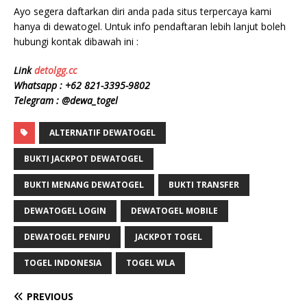
Ayo segera daftarkan diri anda pada situs terpercaya kami
hanya di dewatogel. Untuk info pendaftaran lebih lanjut boleh
hubungi kontak dibawah ini :
Link
detolgg.cc
Whatsapp :
+62 8
21-3395-9802
Telegram : @dewa_togel
ALTERNATIF DEWATOGEL
BUKTI JACKPOT DEWATOGEL
BUKTI MENANG DEWATOGEL
BUKTI TRANSFER
DEWATOGEL LOGIN
DEWATOGEL MOBILE
DEWATOGEL PENIPU
JACKPOT TOGEL
TOGEL INDONESIA
TOGEL WLA
PREVIOUS