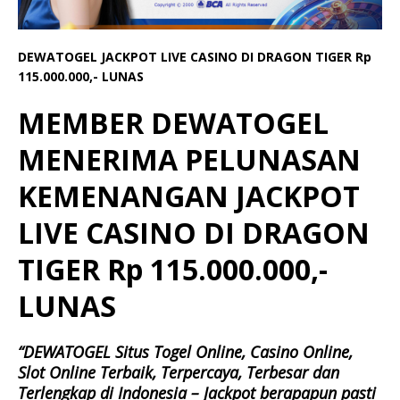
DEWATOGEL JACKPOT LIVE CASINO DI DRAGON TIGER Rp
115.000.000,- LUNAS
MEMBER DEWATOGEL
MENERIMA PELUNASAN
KEMENANGAN JACKPOT
LIVE CASINO DI DRAGON
TIGER Rp 115.000.000,-
LUNAS
“DEWATOGEL Situs Togel Online, Casino Online,
Slot Online Terbaik, Terpercaya, Terbesar dan
Terlengkap di Indonesia – Jackpot berapapun pasti