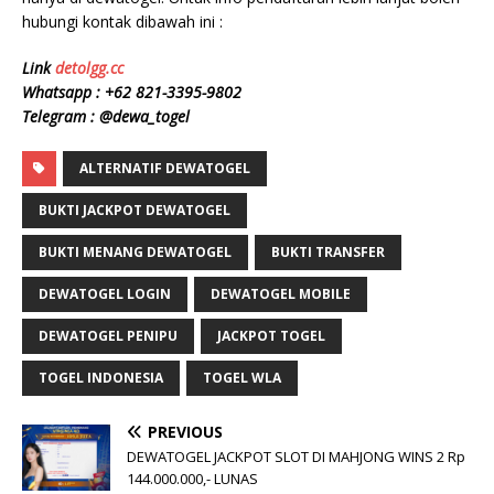
hubungi kontak dibawah ini :
Link
detolgg.cc
Whatsapp :
+62 8
21-3395-9802
Telegram : @dewa_togel
ALTERNATIF DEWATOGEL
BUKTI JACKPOT DEWATOGEL
BUKTI MENANG DEWATOGEL
BUKTI TRANSFER
DEWATOGEL LOGIN
DEWATOGEL MOBILE
DEWATOGEL PENIPU
JACKPOT TOGEL
TOGEL INDONESIA
TOGEL WLA
PREVIOUS
DEWATOGEL JACKPOT SLOT DI MAHJONG WINS 2 Rp
144.000.000,- LUNAS