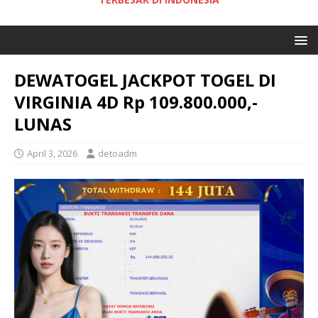
DEWATOGEL JACKPOT TOGEL DI
VIRGINIA 4D Rp 109.800.000,-
LUNAS
April 3, 2026
detoadm