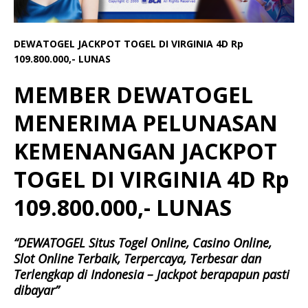
DEWATOGEL JACKPOT TOGEL DI VIRGINIA 4D Rp
109.800.000,- LUNAS
MEMBER DEWATOGEL
MENERIMA PELUNASAN
KEMENANGAN JACKPOT
TOGEL DI VIRGINIA 4D Rp
109.800.000,- LUNAS
“DEWATOGEL Situs Togel Online, Casino Online,
Slot Online Terbaik, Terpercaya, Terbesar dan
Terlengkap di Indonesia – Jackpot berapapun pasti
dibayar”